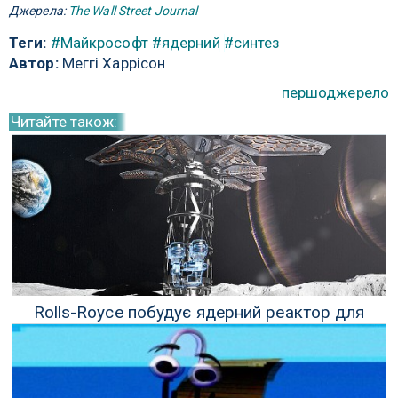
Джерела:
The Wall Street Journal
Теги:
#Майкрософт
#ядерний
#синтез
Автор:
Меггі Харрісон
першоджерело
Читайте також:
Rolls-Royce побудує ядерний реактор для
Місяця
21 Березня 2023 р.