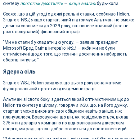
синтезу
протягом десятиліть
—
якщо взагалі
будь-коли.
Схоже, що в цій угоді є деякі реальні ставки, особливо Helion.
Згідно з
WSJ
, якщо стартап, який підтримує Альтман, не зможе
досягти своєї мети до 2029 року, він понесе значний (але не
розголошуваний) фінансовий штраф.
"Ми не стали б укладати цю угоду, — заявив президент
Microsoft Бред Сміт в інтерв'ю
WSJ
, — якби ми не були
оптимістичні щодо того, що технічні досягнення набирають
обертів. імпульс."
Ядерна сіль
Згідно з WSJ, Helion заявляє, що цього року вона матиме
функціональний прототип для демонстрації.
Альтман, зі свого боку, здається вкрай оптимістичним щодо
Helion та синтезу в цілому, говорячи
WSJ
, що, на його думку,
стартап зможе виконати свої обіцянки навіть раніше, ніж
планувалося. Враховуючи, що він, як повідомляється, вклав
375 млн доларів у компанію по відновлюваним джерелам
енергії, ми раді, що він добре ставиться до своїх інвестицій.