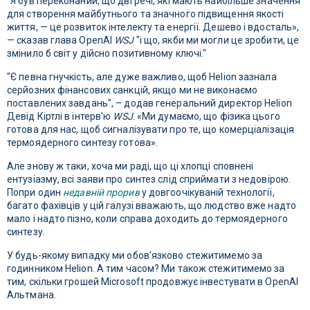
"Я був переконаний, що дві речі, які мають найбільше значення
для створення майбутнього та значного підвищення якості
життя, — це розвиток інтелекту та енергії. Дешево і вдосталь»,
— сказав глава OpenAI
WSJ
"і що, якби ми могли це зробити, це
змінило б світ у дійсно позитивному ключі."
"Є певна гнучкість, але дуже важливо, щоб Helion зазнала
серйозних фінансових санкцій, якщо ми не виконаємо
поставлених завдань", – додав генеральний директор Helion
Девід Кіртлі в інтерв'ю
WSJ
. «Ми думаємо, що фізика цього
готова для нас, щоб сигналізувати про те, що комерціалізація
термоядерного синтезу готова».
Але знову ж таки, хоча ми раді, що ці хлопці сповнені
ентузіазму, всі заяви про синтез слід сприймати з недовірою.
Попри один
недавній прорив
у довгоочікуваній технології,
багато фахівців у цій галузі вважають, що людство вже надто
мало і надто пізно, коли справа доходить до термоядерного
синтезу.
У будь-якому випадку ми обов'язково стежитимемо за
годинником Helion. А тим часом? Ми також стежитимемо за
тим, скільки грошей Microsoft продовжує інвестувати в OpenAI
Альтмана.