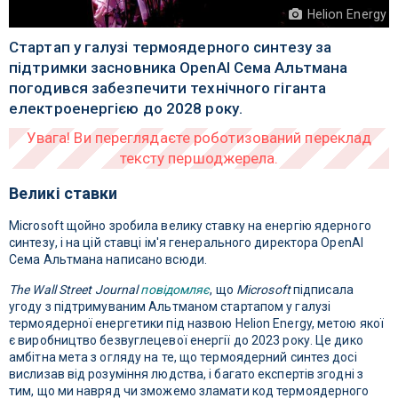
Helion Energy
Стартап у галузі термоядерного синтезу за
підтримки засновника OpenAI Сема Альтмана
погодився забезпечити технічного гіганта
електроенергією до 2028 року.
Великі ставки
Microsoft щойно зробила велику ставку на енергію ядерного
синтезу, і на цій ставці ім'я генерального директора OpenAI
Сема Альтмана написано всюди.
The Wall Street Journal
повідомляє
, що
Microsoft
підписала
угоду з підтримуваним Альтманом стартапом у галузі
термоядерної енергетики під назвою Helion Energy, метою якої
є виробництво безвуглецевої енергії до 2023 року. Це дико
амбітна мета з огляду на те, що термоядерний синтез досі
вислизав від розуміння людства, і багато експертів згодні з
тим, що ми навряд чи зможемо зламати код термоядерного