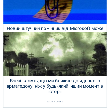
Новий штучний помічник від Microsoft може
назавжди змінити офісну роботу
18 Березня 2023 р.
Вчені кажуть, що ми ближче до ядерного
армагедону, ніж у будь-який інший момент в
історії
25 Січня 2023 р.