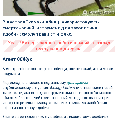
Biology Letters
В Австралії комахи-вбивці використовують
смертоносний інструмент для захоплення
здобичі: смолу трави спініфекс.
Агент 00Жук
В Австралії на волі розгулює вбивця, але не такий, як ви могли
подумати.
Як докладно описано в недавньому
дослідженні
,
опублікованому в журналі
Biology Letters
, вчені виявили новий
тип комахи, яка володіє інструментами, прозваною "комахою-
вбивцею" за творчий і смертоносний метод полювання, при
якому він ретельно маскується. липка смола як засіб більш
ефективного лову здобичі.
Згідно з дослідженням, жук-вбивця використовує особливу