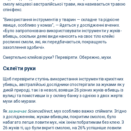
смолу місцевої австралійської трави, яка називається травою
спініфекс.
"Використання інструментів у тварин — складне та рідкісне
явище, особливо у комах", — йдеться у дослідженні вчених.
«Було запропоновано використовувати інструменти у жуків-
вбивць, оскільки деякі види наносять на своє тіло клейкі
рослинні смоли, які, як передбачається, покращують
захоплення здобичі».
Смертельно клейові руки? Перевіряти. Обережно, мухи.
Склеїти руки
Щоб перевірити ступінь використання інструментів крихітних
убивць, австралійські дослідники спостерігали за жуками як у
дикій природі, так і в неволі, взявши 26 різних жуків-вбивць із
вулиці та помістивши їх у скляну банку з однією з двох жертв:
мухи або мурахи.
Як
зазначає
ScienceDirect
, мух особливо важко спіймати. Згідно
з дослідженням, жукам-вбивцям, покритим смолою, було
набагато легше ловити мух, ніж їхнім побратимам без клею. З
26 жуків ті, що були вкриті смолою, на 26% успішніше ловили