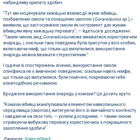
набридливу крилату здобич.
"Тут ми інсценували хижацькі взаємодії жуків-вбивць,
позбавлених смоли та оснащених смолою (
Gorareduvius sp.
), і
виявили, що застосування смоли як інструмент дає жукам-
вбивцям явну хижацьку перевагу", — йдеться в дослідженні.
"Таким чином, вид
Gorareduvius
може вважатися користувачем
знарядь, і, оскільки така поведінка була присутня у всіх особин,
включаючи німф, що тільки що вилупилися, використання
знарядь можна вважати стереотипним."
І судячи зі спостережень вчених, використання смоли
спініфекса не є вивченою поведінкою, оскільки навіть німфи,
що тільки що вилупилися, були помічені, покриваючи себе
клеєподібною речовиною.
Вроджене використання знарядь у комахи? Це досить круто.
"Комахи-вбивці маніпулювали елементом навколишнього
середовища (смолою), витягуючи його зі звичайного контексту
і завдаючи на своє тіло, — уклали дослідники, — таким чином
отримуючи вибіркову перевагу користуючись з покращеного
захоплення здобичі".
Джерела:
ScienceDirect