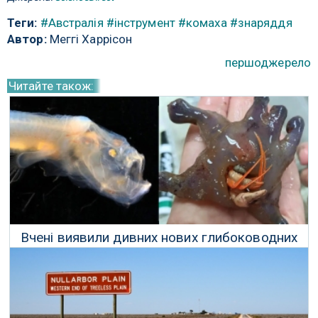
Теги:
#Австралія
#інструмент
#комаха
#знаряддя
Автор:
Меггі Харрісон
першоджерело
Читайте також:
Вчені виявили дивних нових глибоководних
істот
09 Листопада 2022 р.