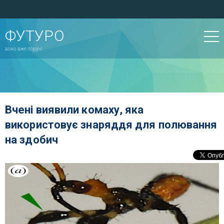
ФУТУРО
воно вже поруч!
Вчені виявили комаху, яка
використовує знаряддя для полювання
на здобич