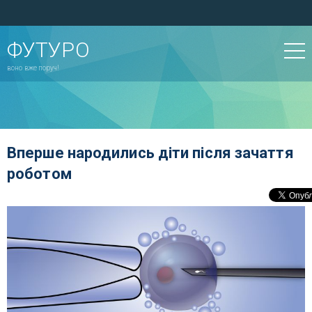
ФУТУРО
воно вже поруч!
Вперше народились діти після зачаття
роботом