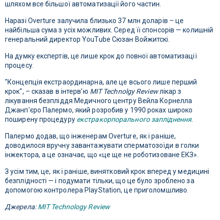
шляхом все більшої автоматизації його частин.
Наразі Overture залучила близько 37 млн доларів – це
найбільша сума з усіх можливих. Серед її спонсорів — колишній
генеральний директор YouTube Сюзан Войжитскі.
На думку експертів, це лише крок до повної автоматизації
процесу.
"Концепція екстраординарна, але це всього лише перший
крок", – сказав в інтерв'ю
MIT Technolgy Review
лікар з
лікування безпліддя Медичного центру Вейла Корнелла
Джанп'єро Палермо, який розробив у 1990 роках широко
поширену процедуру
екстракорпорального запліднення
.
Палермо додав, що інженерам Overture, як і раніше,
доводилося вручну завантажувати сперматозоїди в голки
інжектора, а це означає, що «це ще не роботизоване ЕКЗ».
З усім тим, це, як і раніше, винятковий крок вперед у медицині
безплідності — і подумати тільки, що це було зроблено за
допомогою контролера PlayStation, це приголомшливо.
Джерела:
MIT Technology Review