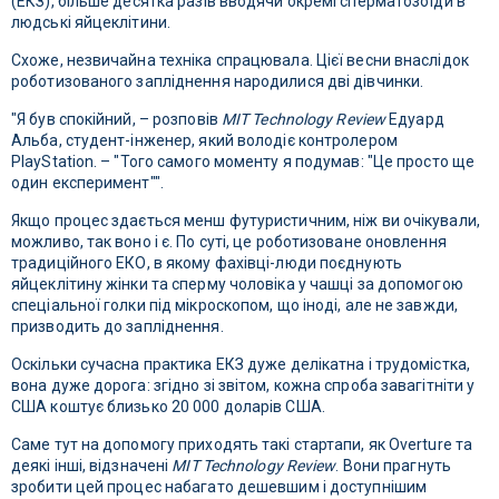
(ЕКЗ), більше десятка разів вводячи окремі сперматозоїди в
людські яйцеклітини.
Схоже, незвичайна техніка спрацювала. Цієї весни внаслідок
роботизованого запліднення народилися дві дівчинки.
"Я був спокійний, – розповів
MIT Technology Review
Едуард
Альба, студент-інженер, який володіє контролером
PlayStation. – "Того самого моменту я подумав: "Це просто ще
один експеримент"".
Якщо процес здається менш футуристичним, ніж ви очікували,
можливо, так воно і є. По суті, це роботизоване оновлення
традиційного ЕКО, в якому фахівці-люди поєднують
яйцеклітину жінки та сперму чоловіка у чашці за допомогою
спеціальної голки під мікроскопом, що іноді, але не завжди,
призводить до запліднення.
Оскільки сучасна практика ЕКЗ дуже делікатна і трудомістка,
вона дуже дорога: згідно зі звітом, кожна спроба завагітніти у
США коштує близько 20 000 доларів США.
Саме тут на допомогу приходять такі стартапи, як Overture та
деякі інші, відзначені
MIT Technology Review
. Вони прагнуть
зробити цей процес набагато дешевшим і доступнішим