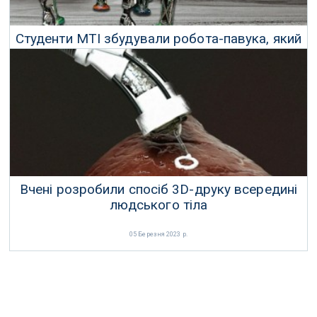
Студенти МТІ збудували робота-павука, який
може будувати місячні колонії
24 Березня 2023 р.
Вчені розробили спосіб 3D-друку всередині
людського тіла
05 Березня 2023 р.