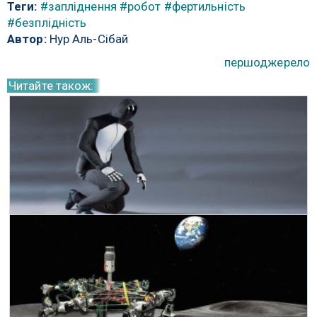
Теги:
#запліднення
#робот
#фертильність
#безплідність
Автор:
Нур Аль-Сібай
першоджерело
Читайте також:
OpenAI працює над роботом-гуманоїдом
14 Квітня 2023 р.