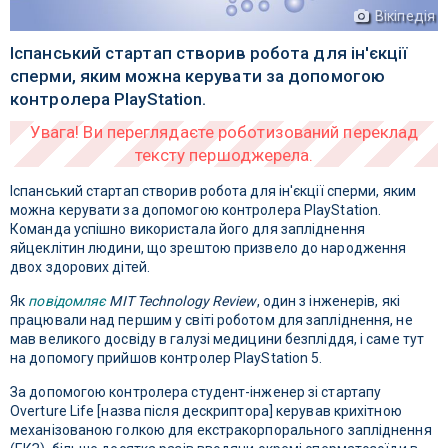
Вікіпедія
Іспанський стартап створив робота для ін'єкції
сперми, яким можна керувати за допомогою
контролера PlayStation.
Іспанський стартап створив робота для ін'єкції сперми, яким
можна керувати за допомогою контролера PlayStation.
Команда успішно використала його для запліднення
яйцеклітин людини, що зрештою призвело до народження
двох здорових дітей.
Як
повідомляє
MIT Technology Review
, один з інженерів, які
працювали над першим у світі роботом для запліднення, не
мав великого досвіду в галузі медицини безпліддя, і саме тут
на допомогу прийшов контролер PlayStation 5.
За допомогою контролера студент-інженер зі стартапу
Overture Life [назва після дескриптора] керував крихітною
механізованою голкою для екстракорпорального запліднення