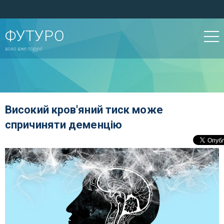
ФУТУРО
воно вже поруч!
Високий кров'яний тиск може
спричиняти деменцію