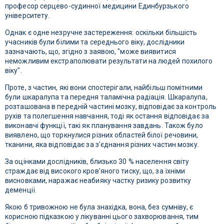
професор серцево-судинної медицини Единбурзького
університету.
Однак є одне незручне застереження: оскільки більшість
учасників були білими та середнього віку, дослідники
зазначають, що, згідно з заявою, "може виявитися
неможливим екстраполювати результати на людей похилого
віку".
Проте, з частин, які вони спостерігали, найбільш помітними
були шкаралупа та передня таламічна радіація. Шкаралупа,
розташована в передній частині мозку, відповідає за контроль
рухів та полегшення навчання, тоді як остання відповідає за
виконавчі функції, такі як планування завдань. Також було
виявлено, що торкнулися різних областей білої речовини,
тканини, яка відповідає за з'єднання різних частин мозку.
За оцінками дослідників, близько 30 % населення світу
страждає від високого кров'яного тиску, що, за їхніми
висновками, наражає неабияку частку ризику розвитку
деменції.
Якою б тривожною не була знахідка, вона, без сумніву, є
корисною підказкою у лікуванні цього захворювання, тим