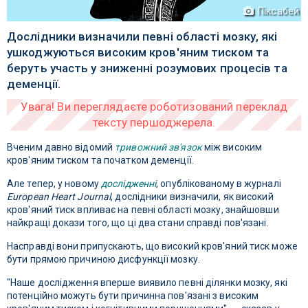
Піксабей
Дослідники визначили певні області мозку, які
ушкоджуються високим кров'яним тиском та
беруть участь у зниженні розумових процесів та
деменції.
Вченим давно відомий
тривожний зв'язок
між високим
кров'яним тиском та початком деменції.
Але тепер, у новому
дослідженні
, опублікованому в журналі
European Heart Journal
, дослідники визначили, як високий
кров'яний тиск впливає на певні області мозку, знайшовши
найкращі докази того, що ці два стани справді пов'язані.
Насправді вони припускають, що високий кров'яний тиск може
бути прямою причиною дисфункції мозку.
"Наше дослідження вперше виявило певні ділянки мозку, які
потенційно можуть бути причинна пов'язані з високим