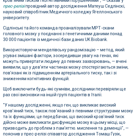
кров'яним тиском і когнітивними порушеннями", — сказав у
прес-релізі
провідний автор дослідження Матеуш Седлінскі,
науковий співробітник Медичного коледжу Ягеллонського
університету.
Сідлінські та його команда проаналізували МРТ-скани
головного мозку у поєднанні з генетичними даними понад
30 000 пацієнтів із медичної бази даних UK Biobank.
Використовуючи менделівську рандомізацію – метод, який
усуває змішані фактори, зосередивши увагу на генах, які
можуть привертати людину до певних захворювань, — вчені
виявили, що у дев'яти частинах мозку спостерігаються зміни,
пов'язані як із підвищенням артеріального тиску, так і зі
зниженням когнітивних функцій.
Щоб виключити будь-які сумніви, дослідники перевіряли ще
раз свої висновки на іншій групі пацієнтів в Італії.
"У нашому дослідженні, якщо ген, що викликає високий
кров'яний тиск, також пов'язаний з певними структурами мозку
та їх функціями, це передбачає, що високий кров'яний тиск
дійсно може викликати дисфункцію мозку в цьому місці, що
призводить до проблем з пам'яттю. мислення та деменції", —
пояснив у прес-релізі співавтор дослідження Томаш Гузік,