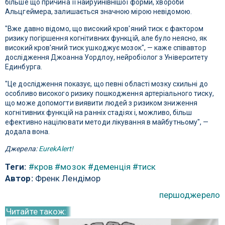
більше що причина її найруйнівнішої форми, хвороби
Альцгеймера, залишається значною мірою невідомою.
"Вже давно відомо, що високий кров'яний тиск є фактором
ризику погіршення когнітивних функцій, але було неясно, як
високий кров'яний тиск ушкоджує мозок", — каже співавтор
дослідження Джоанна Уордлоу, нейробіолог з Університету
Единбурга.
"Це дослідження показує, що певні області мозку схильні до
особливо високого ризику пошкодження артеріального тиску,
що може допомогти виявити людей з ризиком зниження
когнітивних функцій на ранніх стадіях і, можливо, більш
ефективно націлювати методи лікування в майбутньому", —
додала вона.
Джерела:
EurekAlert!
Теги:
#кров
#мозок
#деменція
#тиск
Автор:
Френк Лендімор
першоджерело
Читайте також: