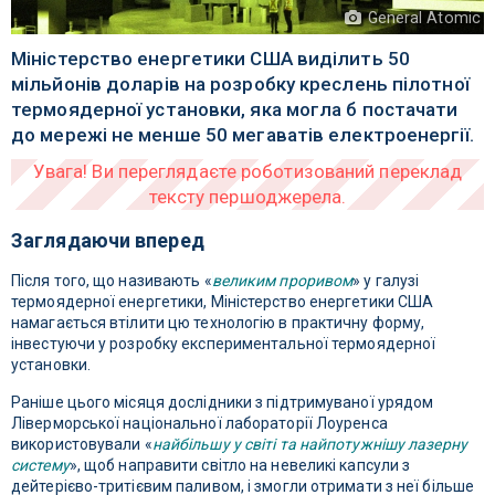
General Atomic
Міністерство енергетики США виділить 50
мільйонів доларів на розробку креслень пілотної
термоядерної установки, яка могла б постачати
до мережі не менше 50 мегаватів електроенергії.
Заглядаючи вперед
Після того, що називають «
великим проривом
» у галузі
термоядерної енергетики, Міністерство енергетики США
намагається втілити цю технологію в практичну форму,
інвестуючи у розробку експериментальної термоядерної
установки.
Раніше цього місяця дослідники з підтримуваної урядом
Ліверморської національної лабораторії Лоуренса
використовували «
найбільшу у світі та найпотужнішу лазерну
систему
», щоб направити світло на невеликі капсули з
дейтерієво-тритієвим паливом, і змогли отримати з неї більше