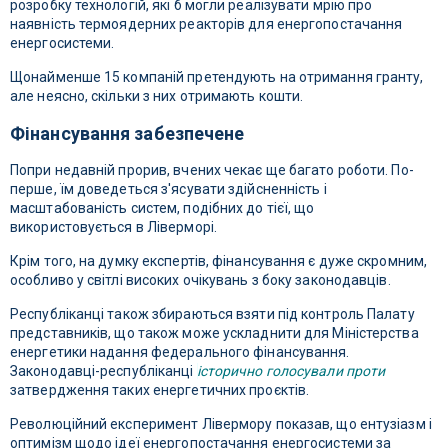
розробку технологій, які б могли реалізувати мрію про
наявність термоядерних реакторів для енергопостачання
енергосистеми.
Щонайменше 15 компаній претендують на отримання гранту,
але неясно, скільки з них отримають кошти.
Фінансування забезпечене
Попри недавній прорив, вчених чекає ще багато роботи. По-
перше, їм доведеться з'ясувати здійсненність і
масштабованість систем, подібних до тієї, що
використовується в Ліверморі.
Крім того, на думку експертів, фінансування є дуже скромним,
особливо у світлі високих очікувань з боку законодавців.
Республіканці також збираються взяти під контроль Палату
представників, що також може ускладнити для Міністерства
енергетики надання федерального фінансування.
Законодавці-республіканці
історично голосували проти
затвердження таких енергетичних проєктів.
Революційний експеримент Лівермору показав, що ентузіазм і
оптимізм щодо ідеї енергопостачання енергосистеми за