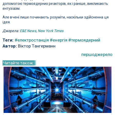
допомогою термоядерних реакторів, як і раніше, викликають
ентузіазм.
Але вчені лише починають розуміти, наскільки здійсненна ця
ідея.
Джерела:
E&E News
,
New York Times
Теги:
#електростанція
#енергія
#термоядерний
Автор:
Віктор Тангерманн
першоджерело
Читайте також: