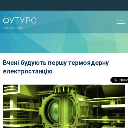
ФУТУРО
воно вже поруч!
Вчені будують першу термоядерну
електростанцію