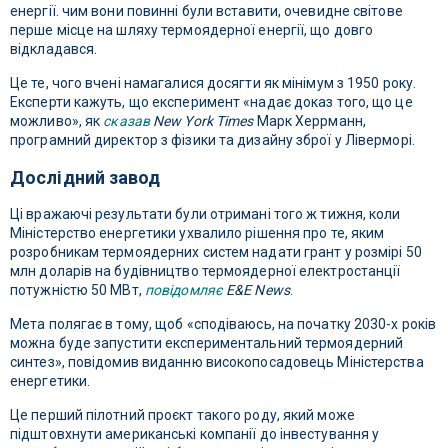
енергії. чим вони повинні були вставити, очевидне світове
перше місце на шляху термоядерної енергії, що довго
відкладався.
Це те, чого вчені намагалися досягти як мінімум з 1950 року.
Експерти кажуть, що експеримент «надає доказ того, що це
можливо», як
сказав
New York Times
Марк Херрманн,
програмний директор з фізики та дизайну зброї у Ліверморі.
Дослідний завод
Ці вражаючі результати були отримані того ж тижня, коли
Міністерство енергетики ухвалило рішення про те, яким
розробникам термоядерних систем надати грант у розмірі 50
млн доларів на будівництво термоядерної електростанції
потужністю 50 МВт,
повідомляє
E&E News
.
Мета полягає в тому, щоб «сподіваюсь, на початку 2030-х років
можна буде запустити експериментальний термоядерний
синтез», повідомив виданню високопосадовець Міністерства
енергетики.
Це перший пілотний проєкт такого роду, який може
підштовхнути американські компанії до інвестування у