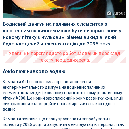
Airbus
Водневий двигун на паливних елементах з
кріогенним сховищем може бути використаний у
новому літаку з нульовим рівнем викидів, який
буде введений в експлуатацію до 2035 року.
Ажіотаж навколо водню
Компанія Airbus оголосила про встановлення
експериментального двигуна на водневих паливних
елементах на модифікованому надгігантському реактивному
літаку A380. Це новий захоплюючий крок у розвитку концепції
використання в комерційних пасажирських літаках одного
водню.
Компанія заявляє, що планує розпочати випробувальні
польоти у 2026 році та запустити в експлуатацію перший літак