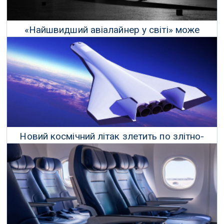
«Найшвидший авіалайнер у світі» може
перетнути Атлантику всього за 3,5 години
22 Липня 2022 р.
Новий космічний літак злетить по злітно-
посадковій смузі прямо в космос
07 Лютого 2022 р.