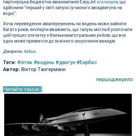
партнерська бюджетна авіакомпанія EasyJet
оголосили
, що
здійснили "перший у світі запуск сучасного авіадвигуна на
водні".
Хоча переведення авіаперевезень на водень може зайняти
багато років, експерти вважають, що галузь могла б розпочати
цей процес спочатку з близькомагістральних рейсів, що все
одно може призвести до значного скорочення викидів.
Джерела:
Airbus
Теги:
#літак
#водень
#двигун
#Еербас
Автор:
Віктор Тангерманн
першоджерело
Читайте також: