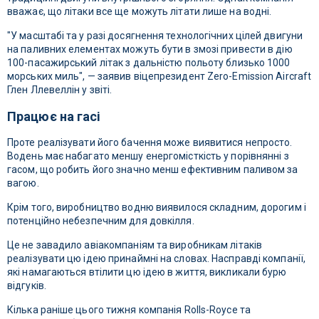
вважає, що літаки все ще можуть літати лише на водні.
"У масштабі та у разі досягнення технологічних цілей двигуни
на паливних елементах можуть бути в змозі привести в дію
100-пасажирський літак з дальністю польоту близько 1000
морських миль", — заявив віцепрезидент Zero-Emission Aircraft
Глен Ллевеллін у звіті.
Працює на гасі
Проте реалізувати його бачення може виявитися непросто.
Водень має набагато меншу енергомісткість у порівнянні з
гасом, що робить його значно менш ефективним паливом за
вагою.
Крім того, виробництво водню виявилося складним, дорогим і
потенційно небезпечним для довкілля.
Це не завадило авіакомпаніям та виробникам літаків
реалізувати цю ідею принаймні на словах. Насправді компанії,
які намагаються втілити цю ідею в життя, викликали бурю
відгуків.
Кілька раніше цього тижня компанія Rolls-Royce та