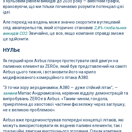
з нульовим рівнем викидів до 2035 року — амбітний графік,
враховуючи, що ми тільки починаємо розуміти потенціал цієї
ідеї.
Але перехід на водень може значно скоротити вуглецевий
слід авіаперельотів, який історично становив
2,8% глобальних
викидів CO2
. Звичайно, це все, якщо компанія справді зможе
це здійснити.
НУЛЬє
Як перший крок Airbus планує протестувати свій двигун на
паливних елементах ZEROe, який був представлений на саміті
Airbus цього тижня, і встановити його на крило
модифікованого комерційного літака A380.
"З точки зору аеродинаміки, A380 — дуже стійкий літак", —
заявив
Матіас Андріамісаїна, керівник відділу демонстрацій та
випробувань ZEROe в Airbus. «Таким чином, гондола,
прикріплена до хвостової частини фюзеляжу через заглушку,
не є великою проблемою».
Airbus вже продемонстрував попередні концепції літаків, які
можуть використовувати як водневі паливні елементи, так і
традиційні двигуни внутрішнього згоряння. Однак компанія