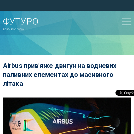
ФУТУРО
воно вже поруч!
Airbus прив'яже двигун на водневих
паливних елементах до масивного
літака