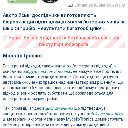
Johannes Kepler University
Австрійські дослідники виготовляють
біорозкладні підкладки для комп'ютерних чипів зі
шкірки грибів. Результати багатообіцяючі.
МіселіоТронікс
Електронні відходи, також відомі як "електронні відходи", є
основним
забруднювачем довкілля
, не кажучи вже про те, що
боротися з ними стає дедалі важче. Дивно, однак, що група
австрійських учених працює над новим творчим рішенням, що
дозволяє хоча б частково розв'язати проблему електронних
відходів: вони роблять субстрати, що розкладаються для
електроніки зі шкурки грибів.
Так, справді. І згідно з
дослідженням
, що підтверджує
концепцію вчених, опублікованому в журналі
Science Advances
,
ці матеріали, які отримали назву MycelioTronics, демонструють
неймовірні перспективи як можливу заміну традиційно