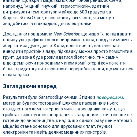
виявили, що вкриті міцелієм шкірки грибів рейші, зокрема,
напрочуд "міцний, гнучкий і термостійкий», здатний
витримувати температури майже до 500 градусів за
Фаренгейтом.Отже, в основному, всі якості, які можуть
знадобитися в підкладках для електроніки.
Дослідники повідомили
New Scientist
, що якщо їх не піддавати
впливу ультрафіолетового випромінювання, продукти можуть
зберігатися дуже довго. Коли, врешті-решт, настане час
виводити пристрій з ладу, підкладку можна просто помістити в
грунт, де вона буде розкладатися біологічно, тим самим
відокремлюючи природним чином комп'ютерні компоненти,
більш придатні для вторинного перероблювання, що містяться
в підкладках.
Заглядаючи вперед
Результати були багатообіцяючими. Згідно з
прес-релізом
,
матеріал був протестований шляхом впаювання в нього
стандартного комп'ютерного чипа, і дослідники кажуть, що
грибна шкірка чудово впоралася із завданням. І хоча він ще не
готовий до виробництва, є надія, що одного разу цей матеріал
міцелію стане основою для друкованих плат, гнучкої
електроніки та навіть деяких медичних пристроїв.