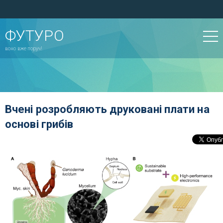
ФУТУРО
воно вже поруч!
Вчені розробляють друковані плати на
основі грибів