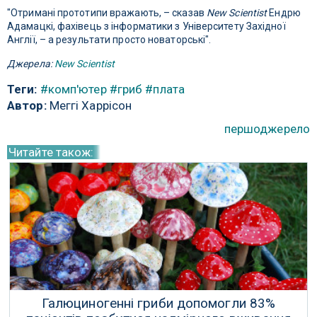
"Отримані прототипи вражають, – сказав
New Scientist
Ендрю
Адамацкі, фахівець з інформатики з Університету Західної
Англії, – а результати просто новаторські".
Джерела:
New Scientist
Теги:
#комп'ютер
#гриб
#плата
Автор:
Меггі Харрісон
першоджерело
Читайте також:
Галюциногенні гриби допомогли 83%