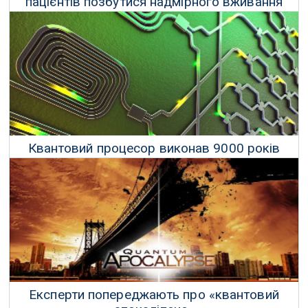
пацієнтів позбутися надмірного вживання
алкоголю
28 Серпня 2022 р.
Квантовий процесор виконав 9000 років
роботи за 36 мікросекунд
05 Липня 2022 р.
Експерти попереджають про «квантовий