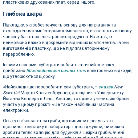
пластикових друкованих плат, серед іншого.
Глибока шкіра
Підкладки, які забезпечують основу для нагрівання та
охолодження комп'ютерних компонентів, становлять основну
частину багатьох електронних продуктів. На жаль, їх
неймовірно важко відокремити від інших компонентів, і вони
виготовлені з пластику, що не підлягає вторинному
переробленню.
Іншими словами, субстрати роблять значний внесок у
приблизно
50 мільйонів метричних тонн
електронних відходів,
що утворюються щороку.
«Найскладніше переробляти сам субстрат», –
сказав
New
Scientist
Мартін Кальтенбруннер, дослідник з Університету
Йоганна Кеплера в Лінці, Австрія, та один з учених, які брали
участь у цьому проєкті. «Це також найбільша частина
електроніки.
Ось тут і з'являються гриби, що виникли в результаті
щасливого випадку в лабораторії: досліджуючи, чи можна
зробити теплоізоляцію для будинків зі шкірки грибів, вчені