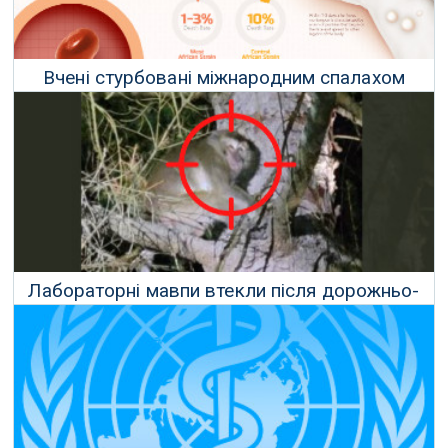
Вчені стурбовані міжнародним спалахом
мавпячої віспи
20 Травня 2022 р.
Лабораторні мавпи втекли після дорожньо-
транспортної пригоди у Пенсільванії
24 Січня 2022 р.