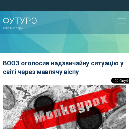
ФУТУРО
воно вже поруч!
ВООЗ оголосив надзвичайну ситуацію у
світі через мавпячу віспу