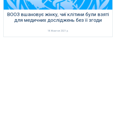
ВООЗ вшановує жінку, чиї клітини були взяті
для медичних досліджень без її згоди
18 Жовтня 2021 р.