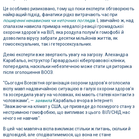
Це особливо ризиковано, тому що поки експерти обговорюють
найкращий підхід, фанатики рідко витрачають час при
поширенні ненависних чи неточних поглядів
. І, звичайно ж, над
спалахом нависла примара невдалої реакції громадської
охорони здоров'я на ВІЛ, яка роздула полум'я гомофобії й
дозволила вірусу забрати десятки мільйонів життів, як
гомосексуальних, так і гетеросексуальних.
Деякі експерти вже звертають увагу на загрозу. Алехандра
Карабальо, інструктор Гарвардської кіберправової клініки,
попередила, наскільки небезпечною може стати ця риторика
після оголошення ВООЗ.
"Сьогодні Всесвітня організація охорони здоров'я оголосила
віспу мавп надзвичайною ситуацією в галузі охорони здоров'я
та зосередила увагу на чоловіках, які мають статеві контакти з
чоловіками", —
заявила
Карабальо вчора в Інтернеті.
"Зважаючи на клімат у США, це призведе до похмурого стану з
нестримною гомофобією, що випливає з цього. ВІЛ/СНІД нас
нічого не навчив".
В цей час мавпяча віспа викликає стільки ж питань, скільки й
відповідей, але сподіватимемося, що вона не стане