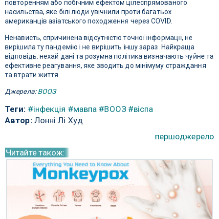
повторенням або побічним ефектом цілеспрямованого
насильства, яке білі люди увічнили проти багатьох
американців азіатського походження через COVID.
Ненависть, спричинена відсутністю точної інформації, не
вирішила ту пандемію і не вирішить іншу зараз. Найкраща
відповідь: нехай дані та розумна політика визначають чуйне та
ефективне реагування, яке зводить до мінімуму страждання
та втрати життя.
Джерела:
ВООЗ
Теги:
#інфекція
#мавпа
#ВООЗ
#віспа
Автор:
Лонні Лі Худ
першоджерело
Читайте також: