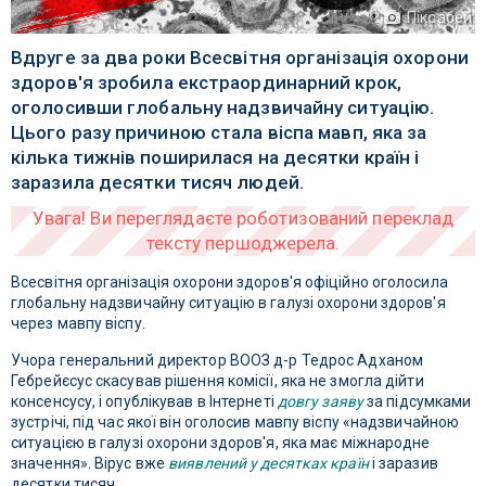
Піксабей
Вдруге за два роки Всесвітня організація охорони
здоров'я зробила екстраординарний крок,
оголосивши глобальну надзвичайну ситуацію.
Цього разу причиною стала віспа мавп, яка за
кілька тижнів поширилася на десятки країн і
заразила десятки тисяч людей.
Всесвітня організація охорони здоров'я офіційно оголосила
глобальну надзвичайну ситуацію в галузі охорони здоров'я
через мавпу віспу.
Учора генеральний директор ВООЗ д-р Тедрос Адханом
Гебрейєсус скасував рішення комісії, яка не змогла дійти
консенсусу, і опублікував в Інтернеті
довгу заяву
за підсумками
зустрічі, під час якої він оголосив мавпу віспу «надзвичайною
ситуацією в галузі охорони здоров'я, яка має міжнародне
значення». Вірус вже
виявлений у десятках країн
і заразив
десятки тисяч.