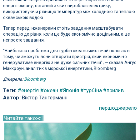
енергії океану, останній з яких виробляє електрику,
використовуючи різницю температур між холодною та теплою
океанською водою.
Тепер перед інженерами стоїть завдання масштабувати
операцію до рівня, коли це буде економічно доцільним, а це
непросте завдання.
"Найбільша проблема для турбін океанських течій полягає в
тому, чи зможуть вони створити пристрій, який економічно
генеруватиме енергію з не дуже сильних течій", — сказав Ангус
Маккроун, аналітик з морської енергетики, Bloomberg.
Джерела:
Bloomberg
Теги:
#енергія
#океан
#Японія
#турбіна
#прилив
Автор:
Віктор Тангерманн
першоджерело
Читайте також: