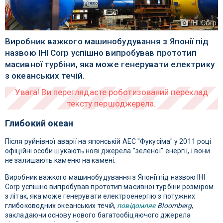
IHI Corp
Виробник важкого машинобудування з Японії під
назвою IHI Corp успішно випробував прототип
масивної турбіни, яка може генерувати електрику
з океанських течій.
Глибокий океан
Після руйнівної аварії на японській АЕС "Фукусіма" у 2011 році
офіційні особи шукають нові джерела "зеленої" енергії, і вони
не залишають каменю на камені.
Виробник важкого машинобудування з Японії під назвою IHI
Corp успішно випробував прототип масивної турбіни розміром
з літак, яка може генерувати електроенергію з потужних
глибоководних океанських течій,
повідомляє
Bloomberg
,
закладаючи основу нового багатообіцяючого джерела