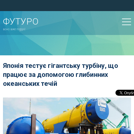
ФУТУРО
воно вже поруч!
Японія тестує гігантську турбіну, що
працює за допомогою глибинних
океанських течій