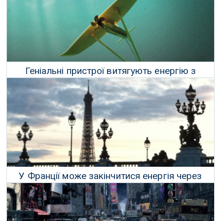
Геніальні пристрої витягують енергію з
океанських припливів
01 Грудня 2021 р.
У Франції може закінчитися енергія через
війну в Україні
14 Квітня 2022 р.