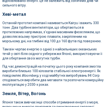
відновлюваної енергії. це не залежить від сонячних днів чи
сильного вітру.
Хеві-метал
Останній прототип компанії називається Kairyu і важить 330
тонн. Два турбінні вентилятори, що обертаються в
протилежних напрямках, з'єднані масивним фюзеляжем, що
дозволяє всьому пристрою плавати, закріпленим на
морському дні, на глибині від 100 до 160 футів під поверхнею.
Там він черпає енергію з однієї з найсильніших океанських
течій у світі біля східного узбережжя Японії, використовуючи її
для обертання своїх могутніх турбін.
Під час демонстрацій на початку цього року компанія змогла
виробити близько 100 кіловатів стабільної електроенергії. Як
повідомляє
Bloomberg
, у ході майбутніх випробувань IHI Corp
сподівається виробити два мегавати та розпочати комерційну
експлуатацію у 2030-х роках.
Земля, Вітер, Вогонь
Японія також вивчає інші способи отримання енергії з моря,
включаючи енергію припливів та перетворення теплової