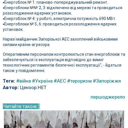
▪️Енергоблок № 1: планово-попереджувальний ремонт.
▪️Енергоблоки №№ 2, 3: відключено від мережі та проводиться
розхолодження ядерних установок.
▪️Енергоблок № 4: у роботі, електрична потужність 690 МВт.
▪️Енергоблоки № 5, 6: проводиться розхолодження ядерних
установок.
Наразі майданчик Запорізької АЕС захоплений військовими
силами країни-агресора.
Оперативним персоналом контролюється стан енергоблоків та
забезпечується їх експлуатація відповідно до вимог
технологічних регламентів безпечної експлуатації", - йдеться
також у повідомленні.
Теги:
#війна
#Україна
#АЕС
#тероризм
#Запоріжжя
Автор:
Цензор.НЕТ
першоджерело
Читайте також: