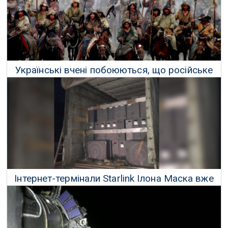
Українські вчені побоюються, що російське
вторгнення призведе до втрати досліджень
23 Лютого 2022 р.
Інтернет-термінали Starlink Ілона Маска вже
прибули в Україну
02 Березня 2022 р.