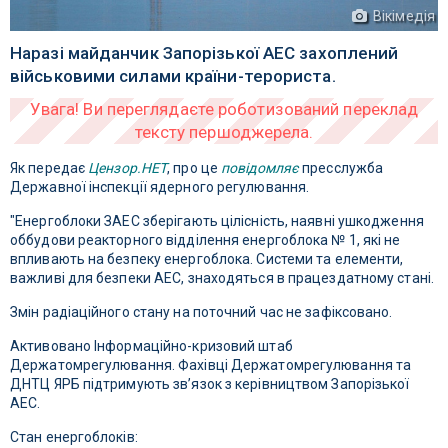
Вікімедія
Наразі майданчик Запорізької АЕС захоплений
військовими силами країни-терориста.
Як передає
Цензор.НЕТ
, про це
повідомляє
пресслужба
Державної інспекції ядерного регулювання.
"Енергоблоки ЗАЕС зберігають цілісність, наявні ушкодження
оббудови реакторного відділення енергоблока № 1, які не
впливають на безпеку енергоблока. Системи та елементи,
важливі для безпеки АЕС, знаходяться в працездатному стані.
Змін радіаційного стану на поточний час не зафіксовано.
Активовано Інформаційно-кризовий штаб
Держатомрегулювання. Фахівці Держатомрегулювання та
ДНТЦ ЯРБ підтримують зв’язок з керівництвом Запорізької
АЕС.
Стан енергоблоків: