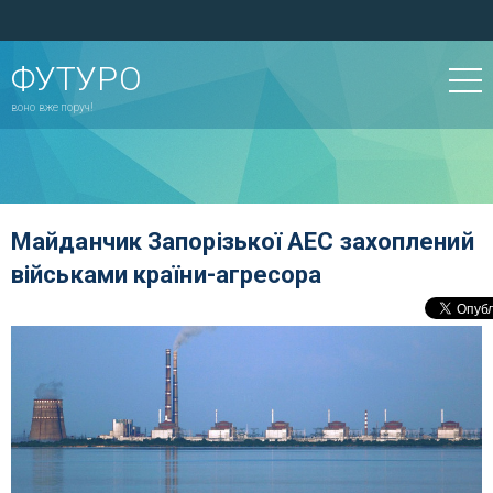
ФУТУРО
воно вже поруч!
Майданчик Запорізької АЕС захоплений
військами країни-агресора