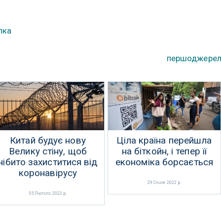
лка
першоджере
Китай будує нову
Ціла країна перейшла
Велику стіну, щоб
на біткойн, і тепер її
нібито захиститися від
економіка борсається
коронавірусу
29 Січня 2022 р.
05 Лютого 2022 р.