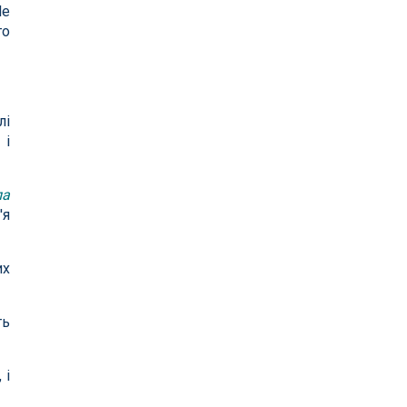
le
го
лі
 і
ла
'я
их
ть
 і