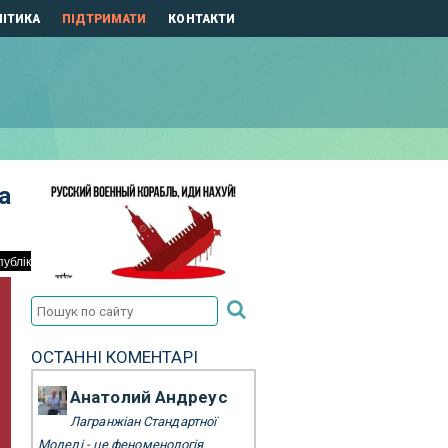
ІТИКА
ПІДТРИМАТИ
КОНТАКТИ
а
ОСТАННІ КОМЕНТАРІ
Анатолий Андреус
Лагранжіан Стандартної
Моделі - це феноменологія