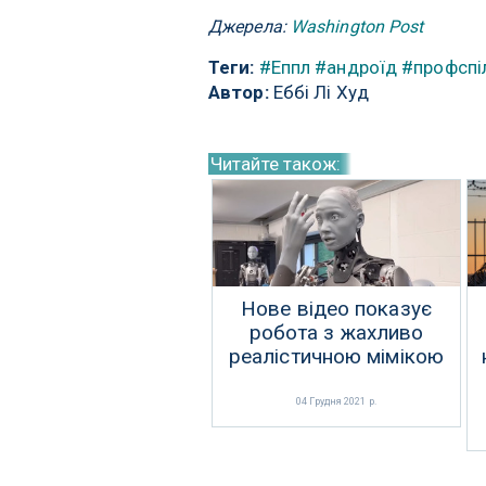
Джерела:
Washington Post
Теги:
#Еппл
#андроїд
#профспі
Автор:
Еббі Лі Худ
Читайте також:
Нове відео показує
робота з жахливо
реалістичною мімікою
04 Грудня 2021 р.