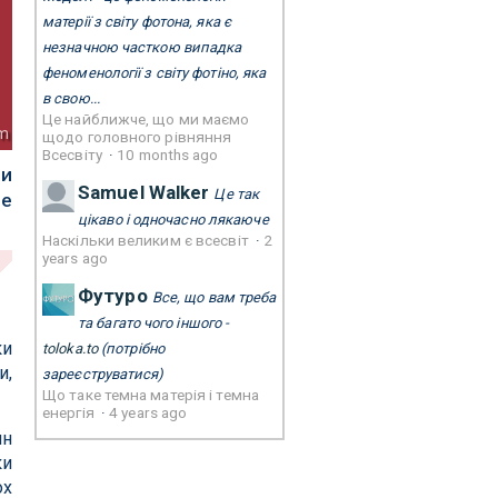
матерії з світу фотона, яка є
незначною часткою випадка
феноменології з світу фотіно, яка
в свою...
Це найближче, що ми маємо
sm
щодо головного рівняння
Всесвіту
·
10 months ago
ти
Samuel Walker
Це так
не
цікаво і одночасно лякаюче
Наскільки великим є всесвіт
·
2
years ago
Футуро
Все, що вам треба
та багато чого іншого -
ки
toloka.to
(потрібно
и,
зареєструватися)
Що таке темна матерія і темна
енергія
·
4 years ago
ин
ки
ох