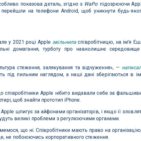
особливо показова деталь, згідно з
WaPo
: підозрюючи App
ів перейшли на телефони Android, щоб уникнути будь-яко
але у 2021 році Apple
звільнила
співробітницю, на ім'я Еш
альні домагання, турботу про навколишнє середовище
льтура стеження, залякування та відчуження», —
написа
ть під пильним наглядом, а наші дані зберігаються в ім
що співробітники Apple нібито видавали себе за фальшив
ртирі, щоб знайти прототип iPhone.
 Apple шпигує за айфонами організаторів, і якщо її зловля
 будуть великі проблеми з регулюючими органами.
мемося, що ні. Співробітники мають право на організацію,
е, не побоюючись корпоративного стеження.