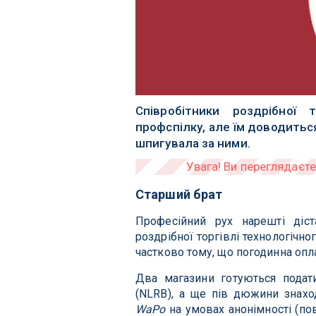
Співробітники роздрібної 
профспілку, але їм доводитьс
шпигувала за ними.
Старший брат
Професійний рух нарешті діс
роздрібної торгівлі технологічно
частково тому, що погодинна опла
Два магазини готуються подат
(NLRB), а ще пів дюжини знаход
WaPo
на умовах анонімності (пов