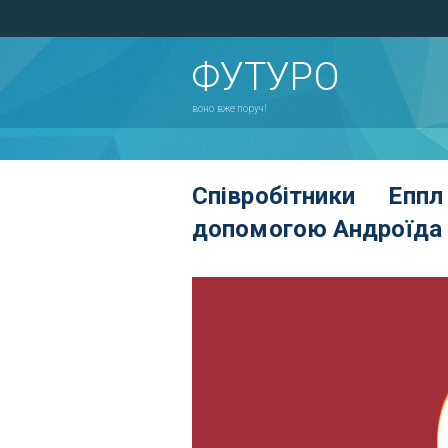
ФУТУРО
воно вже поруч!
Співробітники Еп
допомогою Андроїда