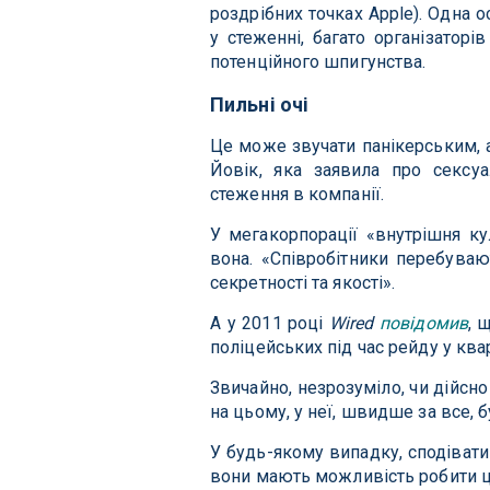
роздрібних точках Apple). Одна 
у стеженні, багато організатор
потенційного шпигунства.
Пильні очі
Це може звучати панікерським, 
Йовік, яка заявила про сексу
стеження в компанії.
У мегакорпорації «внутрішня ку
вона. «Співробітники перебуваю
секретності та якості».
А у 2011 році
Wired
повідомив
, 
поліцейських під час рейду у ква
Звичайно, незрозуміло, чи дійсно
на цьому, у неї, швидше за все,
У будь-якому випадку, сподівати
вони мають можливість робити ц