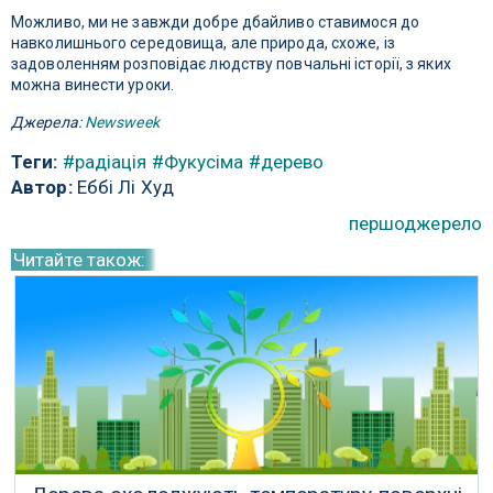
Можливо, ми не завжди добре дбайливо ставимося до
навколишнього середовища, але природа, схоже, із
задоволенням розповідає людству повчальні історії, з яких
можна винести уроки.
Джерела:
Newsweek
Теги:
#радіація
#Фукусіма
#дерево
Автор:
Еббі Лі Худ
першоджерело
Читайте також: