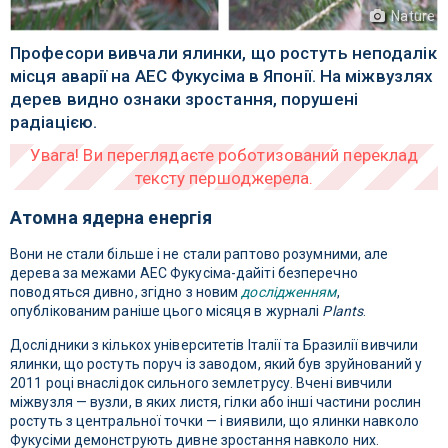
Nature
Професори вивчали ялинки, що ростуть неподалік
місця аварії на АЕС Фукусіма в Японії. На міжвузлях
дерев видно ознаки зростання, порушені
радіацією.
Атомна ядерна енергія
Вони не стали більше і не стали раптово розумними, але
дерева за межами АЕС Фукусіма-дайіті безперечно
поводяться дивно, згідно з новим
дослідженням
,
опублікованим раніше цього місяця в журналі
Plants
.
Дослідники з кількох університетів Італії та Бразилії вивчили
ялинки, що ростуть поруч із заводом, який був зруйнований у
2011 році внаслідок сильного землетрусу. Вчені вивчили
міжвузля — вузли, в яких листя, гілки або інші частини рослин
ростуть з центральної точки — і виявили, що ялинки навколо
Фукусіми демонструють дивне зростання навколо них.