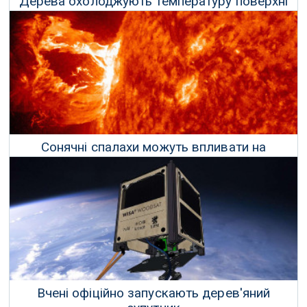
Дерева охолоджують температуру поверхні
землі у містах до 12 градусів
27 Листопада 2021 р.
Сонячні спалахи можуть впливати на
електромережу
08 Листопада 2021 р.
Вчені офіційно запускають дерев'яний