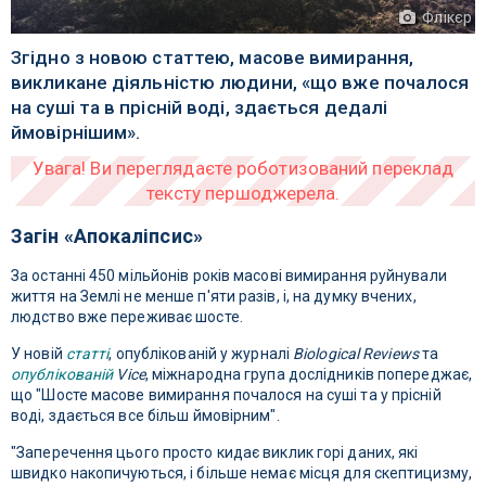
Флікєр
Згідно з новою статтею, масове вимирання,
викликане діяльністю людини, «що вже почалося
на суші та в прісній воді, здається дедалі
ймовірнішим».
Загін «Апокаліпсис»
За останні 450 мільйонів років масові вимирання руйнували
життя на Землі не менше п'яти разів, і, на думку вчених,
людство вже переживає шосте.
У новій
статті
, опублікованій у журналі
Biological Reviews
та
опублікованій
Vice
, міжнародна група дослідників попереджає,
що "Шосте масове вимирання почалося на суші та у прісній
воді, здається все більш ймовірним".
"Заперечення цього просто кидає виклик горі даних, які
швидко накопичуються, і більше немає місця для скептицизму,