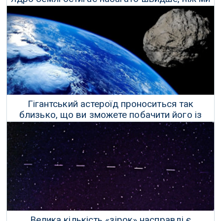
думали, кажуть вчені
19 Січня 2022 р.
Гігантський астероїд проноситься так
близько, що ви зможете побачити його із
Землі
18 Січня 2022 р.
Велика кількість «зірок» насправді є