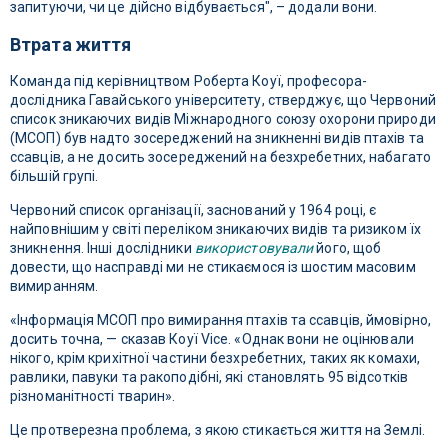
запитуючи, чи це дійсно відбувається", – додали вони.
Втрата життя
Команда під керівництвом Роберта Коуї, професора-
дослідника Гавайського університету, стверджує, що Червоний
список зникаючих видів Міжнародного союзу охорони природи
(МСОП) був надто зосереджений на зникненні видів птахів та
ссавців, а не досить зосереджений на безхребетних, набагато
більшій групі.
Червоний список організації, заснований у 1964 році, є
найповнішим у світі переліком зникаючих видів та ризиком їх
зникнення. Інші дослідники
використовували
його, щоб
довести, що насправді ми не стикаємося із шостим масовим
вимиранням.
«Інформація МСОП про вимирання птахів та ссавців, ймовірно,
досить точна, — сказав Коуї Vice. «Однак вони не оцінювали
нікого, крім крихітної частини безхребетних, таких як комахи,
равлики, павуки та ракоподібні, які становлять 95 відсотків
різноманітності тварин».
Це протверезна проблема, з якою стикається життя на Землі.