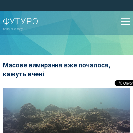
ФУТУРО
воно вже поруч!
Масове вимирання вже почалося,
кажуть вчені