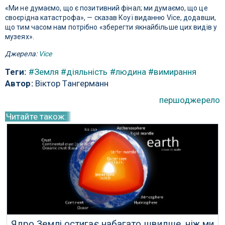
«Ми не думаємо, що є позитивний фінал; ми думаємо, що це
своєрідна катастрофа», — сказав Коуї виданню Vice, додавши,
що тим часом нам потрібно «зберегти якнайбільше цих видів у
музеях».
Джерела:
Vice
Теги:
#Земля
#діяльність
#людина
#вимирання
Автор:
Віктор Тангерманн
першоджерело
Читайте також:
Ядро Землі остигає набагато швидше, ніж ми