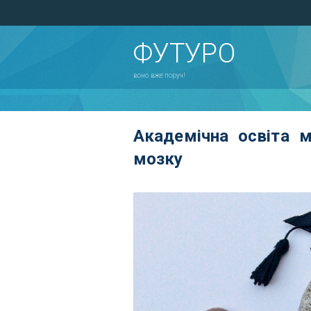
ФУТУРО
воно вже поруч!
Академічна освіта 
мозку