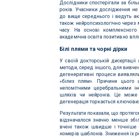
Дослідники спостерігали за біл
років. Учасники дослідження не
до вище середнього і ведуть ак
також нейропсихологічно через 
часу. На основі комплексного 
академічна освіта позитивно впл
Білі плями та чорні дірки
У своїй докторській дисертації
методи, серед іншого, для вивчен
дегенеративні процеси виявляли
«білих плям». Причини цього 
непомітними церебральними і
шляхів чи нейронів. Це може 
дегенерація торкається ключових
Результати показали, що протяго
відзначалося значно менше збіл
вчені також швидше і точніше о
номерів шаблонів. Зниження їх р