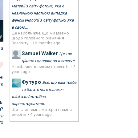
матерії з світу фотона, яка є
незначною часткою випадка
феноменології з світу фотіно, яка
в свою...
Це найближче, що ми маємо
ей
щодо головного рівняння
Всесвіту
·
10 months ago
на
Samuel Walker
Це так
цікаво і одночасно лякаюче
Наскільки великим є всесвіт
·
2
years ago
ні
Футуро
Все, що вам треба
та
та багато чого іншого -
toloka.to
(потрібно
ь.
зареєструватися)
и?
Що таке темна матерія і темна
енергія
·
4 years ago
ка
го