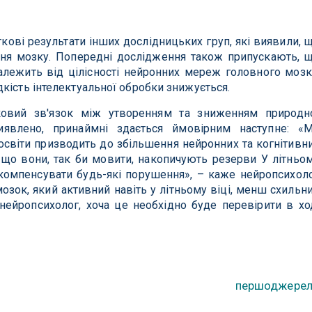
ові результати інших дослідницьких груп, які виявили, 
ння мозку. Попередні дослідження також припускають, 
лежить від цілісності нейронних мереж головного мозк
кість інтелектуальної обробки знижується.
ковий зв'язок між утворенням та зниженням природн
иявлено, принаймні здається ймовірним наступне: «
освіти призводить до збільшення нейронних та когнітивн
що вони, так би мовити, накопичують резерви У літньо
 компенсувати будь-які порушення», – каже нейропсихол
зок, який активний навіть у літньому віці, менш схильн
 нейропсихолог, хоча це необхідно буде перевірити в хо
першоджере