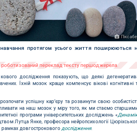
Піксаб
а навчання протягом усього життя поширюються 
окового дослідження показують, що деякі дегенератив
вчених.
Їхній мозок краще компенсує вікові когнітивні 
розпочати успішну кар'єру та розвинути свою особистіст
пливати на наш мозок у міру того, як ми стаємо старшим
ритетної програми університетських досліджень «
Динамі
ицтвом Лутца Янке, професора нейропсихології Цюріхсько
 у рамках довгострокового
дослідження
.