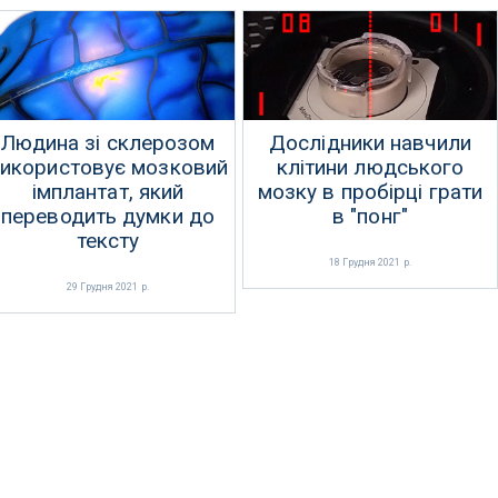
Людина зі склерозом
Дослідники навчили
икористовує мозковий
клітини людського
імплантат, який
мозку в пробірці грати
переводить думки до
в "понг"
тексту
18 Грудня 2021 р.
29 Грудня 2021 р.