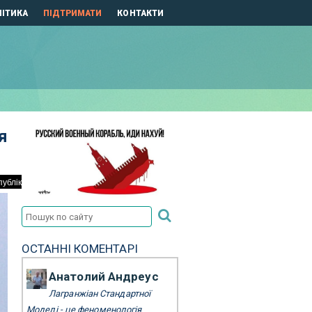
ІТИКА
ПІДТРИМАТИ
КОНТАКТИ
я
ОСТАННІ КОМЕНТАРІ
Анатолий Андреус
Лагранжіан Стандартної
Моделі - це феноменологія