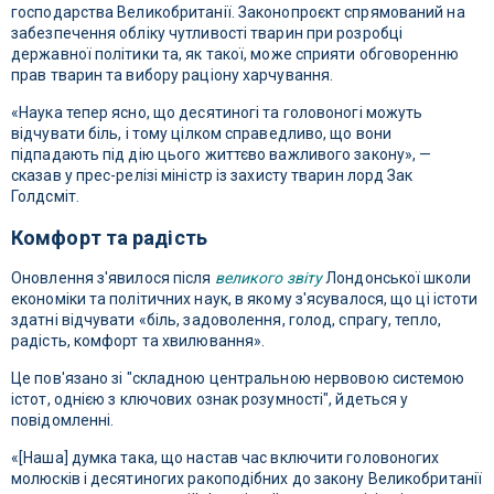
господарства Великобританії. Законопроєкт спрямований на
забезпечення обліку чутливості тварин при розробці
державної політики та, як такої, може сприяти обговоренню
прав тварин та вибору раціону харчування.
«Наука тепер ясно, що десятиногі та головоногі можуть
відчувати біль, і тому цілком справедливо, що вони
підпадають під дію цього життєво важливого закону», —
сказав у прес-релізі міністр із захисту тварин лорд Зак
Голдсміт.
Комфорт та радість
Оновлення з'явилося після
великого звіту
Лондонської школи
економіки та політичних наук, в якому з'ясувалося, що ці істоти
здатні відчувати «біль, задоволення, голод, спрагу, тепло,
радість, комфорт та хвилювання».
Це пов'язано зі "складною центральною нервовою системою
істот, однією з ключових ознак розумності", йдеться у
повідомленні.
«[Наша] думка така, що настав час включити головоногих
молюсків і десятиногих ракоподібних до закону Великобританії