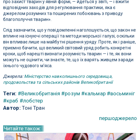
про захист тварин у явній формі, — йдеться у звіті, — і вжити
відповідних заходів для регулювання практики, яка є
джерелом розумних та поширених побоювань з приводу
благополуччя тварин».
Слід зазначити, що у повідомленні наголошується, що закон не
вплине на існуючі операції та методи морської галузі, оскільки
він впливає лише на майбутні рішення уряду. Проте, як і раніше,
приємно бачити, що великий світовий уряд робить конкретні
кроки, щоб нарешті визнати розумність тварин — і те, як вони
можуть не оцінити, чи знаєте, те, що їх варять живцем заради
їхнього чудового м'яса.
Джерела:
Міністерство навколишнього середовища,
продовольства та сільських районів Великобританії
Теги:
#Великобританія
#розум
#кальмар
#восьминіг
#краб
#лобстер
Автор:
Тоні Тран
першоджерело
Читайте також: