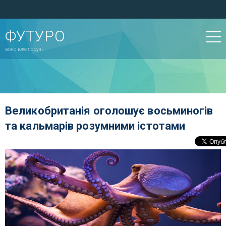
ФУТУРО
воно вже поруч!
Великобританія оголошує восьминогів
та кальмарів розумними істотами