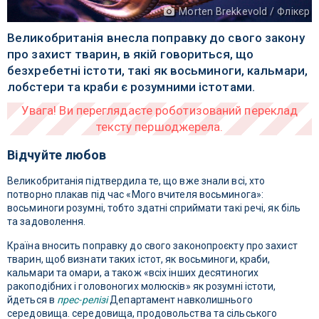
Morten Brekkevold / Флікєр
Великобританія внесла поправку до свого закону
про захист тварин, в якій говориться, що
безхребетні істоти, такі як восьминоги, кальмари,
лобстери та краби є розумними істотами.
Відчуйте любов
Великобританія підтвердила те, що вже знали всі, хто
потворно плакав під час «Мого вчителя восьминога»:
восьминоги розумні, тобто здатні сприймати такі речі, як біль
та задоволення.
Країна вносить поправку до свого законопроєкту про захист
тварин, щоб визнати таких істот, як восьминоги, краби,
кальмари та омари, а також «всіх інших десятиногих
ракоподібних і головоногих молюсків» як розумні істоти,
йдеться в
прес-релізі
Департамент навколишнього
середовища. середовища, продовольства та сільського