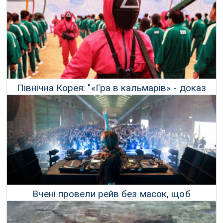
Північна Корея: "«Гра в кальмарів» - доказ
того, що капіталізм не працює"
15 Жовтня 2021 р.
Вчені провели рейв без масок, щоб
перевірити поширення коронавірусу