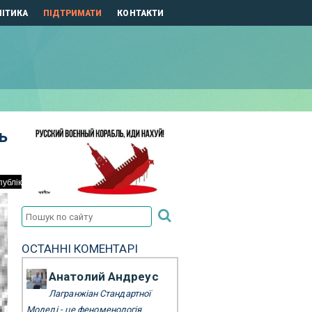
ІТИКА
ПІДТРИМАТИ
КОНТАКТИ
ь
ОСТАННІ КОМЕНТАРІ
Анатолий Андреус
Лагранжіан Стандартної
Моделі - це феноменологія