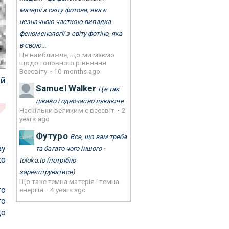
матерії з світу фотона, яка є
незначною часткою випадка
феноменології з світу фотіно, яка
в свою...
Це найближче, що ми маємо
l.
щодо головного рівняння
Всесвіту
·
10 months ago
ий
Samuel Walker
Це так
цікаво і одночасно лякаюче
Наскільки великим є всесвіт
·
2
years ago
Футуро
Все, що вам треба
ay
та багато чого іншого -
ко
toloka.to
(потрібно
зареєструватися)
Що таке темна матерія і темна
го
енергія
·
4 years ago
го
до