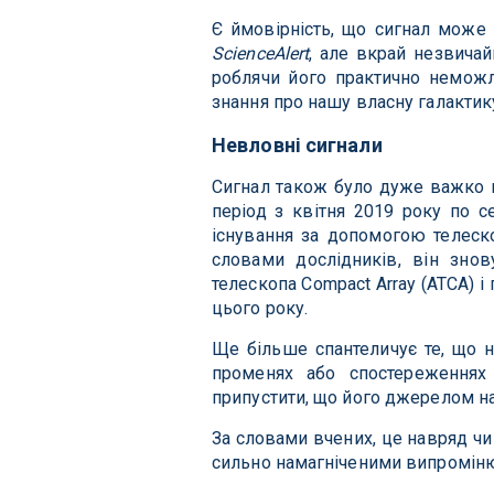
Є ймовірність, що сигнал може 
ScienceAlert
, але вкрай незвичай
роблячи його практично неможл
знання про нашу власну галакти
Невловні сигнали
Сигнал також було дуже важко в
період з квітня 2019 року по с
існування за допомогою телеско
словами дослідників, він знов
телескопа Compact Array (ATCA) 
цього року.
Ще більше спантеличує те, що 
променях або спостереженнях
припустити, що його джерелом нав
За словами вчених, це навряд чи 
сильно намагніченими випромін