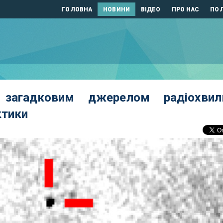
ГОЛОВНА
НОВИНИ
ВІДЕО
ПРО НАС
ПОЛ
і загадковим джерелом радіохвил
ктики