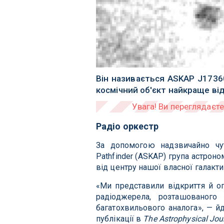
Він називається ASKAP J17360
космічний об'єкт найкраще ві
Радіо оркестр
За допомогою надзвичайно чутл
Pathfinder (ASKAP) група астрон
від центру нашої власної галак
«Ми представили відкриття й о
радіоджерела, розташованого
багатохвильового аналога», — й
публікації в
The Astrophysical Jou