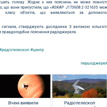
ушать голову. Жодне з них пояснень не може повніс
го, що вони припустили, що «ASKAP J173608.2-321635 мо
го класу об'єктів, що виявляються за допомог
і сигнали, стверджують дослідники. З великою кількіс
и правдоподібне пояснення радіоджерела.
#радіотелескоп
#центр
першоджере
Вчені виявили
Радіотелескоп