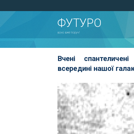
ФУТУРО
воно вже поруч!
Вчені спантеличен
всередині нашої гала