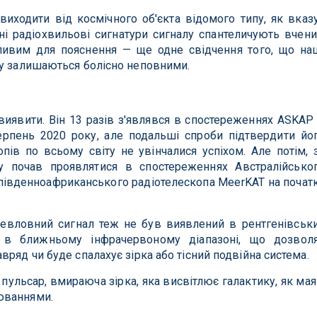
виходити від космічного об'єкта відомого типу, як вказ
ні радіохвильові сигнатури сигналу спантеличують вчени
ивим для пояснення — ще одне свідчення того, що на
ку залишаються болісно неповними.
иявити. Він 13 разів з'являвся в спостереженнях ASKAP
ерпень 2020 року, але подальші спроби підтвердити йо
пів по всьому світу не увінчалися успіхом. Але потім, 
у почав проявлятися в спостереженнях Австралійсько
і південноафриканського радіотелескопа MeerKAT на почат
невловний сигнал теж не був виявлений в рентгенівськ
 в ближньому інфрачервоному діапазоні, що дозвол
ряд чи буде спалахує зірка або тісний подвійна система.
пульсар, вмираюча зірка, яка висвітлює галактику, як мая
юваннями.