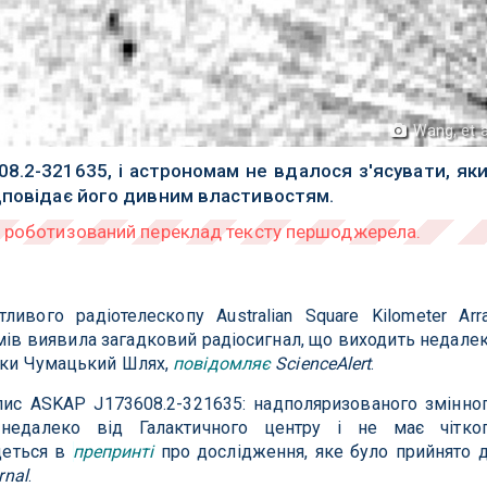
Wang, et a
8.2-321635, і астрономам не вдалося з'ясувати, як
дповідає його дивним властивостям.
ивого радіотелескопу Australian Square Kilometer Arr
омів виявила загадковий радіосигнал, що виходить недале
тики Чумацький Шлях,
повідомляє
ScienceAlert
.
пис ASKAP J173608.2-321635: надполяризованого змінно
 недалеко від Галактичного центру і не має чітко
деться в
препринті
про дослідження, яке було прийнято 
rnal
.