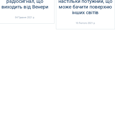
радіосигнал, що
настільки потужний, що
виходить від Венери
може бачити поверхню
інших світів
04 Травня 2021 р.
10 Лютого 2021 р.