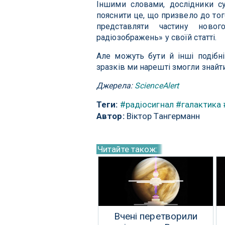
Іншими словами, дослідники с
пояснити це, що призвело до то
представляти частину ново
радіозображень» у своїй статті.
Але можуть бути й інші подібн
зразків ми нарешті змогли знайт
Джерела:
ScienceAlert
Теги:
#радіосигнал
#галактика
Автор:
Віктор Тангерманн
Читайте також:
Вчені перетворили