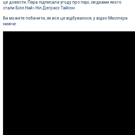
це довести. Пара підписала угоду про парі, свідками якого
стали Білл Най і Ніл Деграсс Тайсон.
Ви можете побачити, як все це відбувалося, у відео Мюллера
нижче: