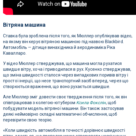
Вітряна машина
Ставка була зроблена після того, як Мюллер опублікував відео,
на якому він керує вітряною машиною під назвою Blackbird.
Автомобіль — дітище винахідника й аеродинаміка Ріка
Кавалларо.
У відео Мюллер стверджував, що машина могла рухатися
швидше вітру, хоча і приводилася в рух. Кусенко стверджував,
що зміна швидкості сталося через випадкових поривів вітру і
простої інерції, що несе транспортний засіб вперед, через що
створюється враження, що воно рухається швидше.
Але Мюллер зміг довести своє твердження після того, як він
співпрацював з колегою-ютубером
Ксила Фокслін
, щоб
побудувати модель вітряної машини. Він також застосував
деякі неймовірно складні математичні обчислення, щоб
перевірити свою теорію.
«Коли швидкість автомобіля в точності дорівнює швидкості