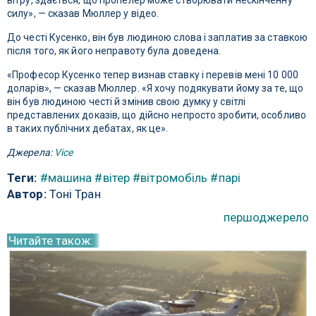
вітру, здається, що пропелер може створювати нескінченну
силу», — сказав Мюллер у відео.
До честі Кусенко, він був людиною слова і заплатив за ставкою
після того, як його неправоту була доведена.
«Професор Кусенко тепер визнав ставку і перевів мені 10 000
доларів», — сказав Мюллер. «Я хочу подякувати йому за те, що
він був людиною честі й змінив свою думку у світлі
представлених доказів, що дійсно непросто зробити, особливо
в таких публічних дебатах, як це».
Джерела:
Vice
Теги:
#машина
#вітер
#вітромобіль
#парі
Автор:
Тоні Тран
першоджерело
Читайте також: