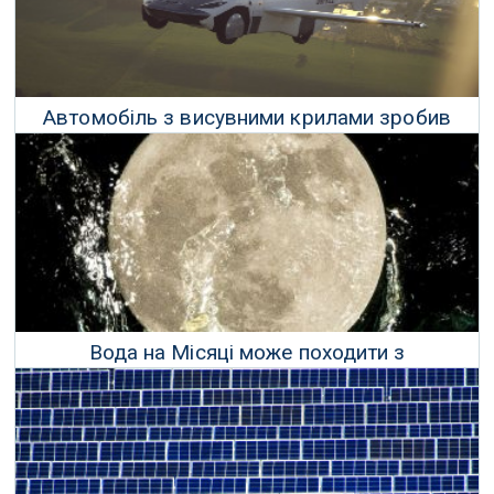
Автомобіль з висувними крилами зробив
тестовий політ
01 Липня 2021 р.
Вода на Місяці може походити з
магнітосфери Землі
29 Січня 2021 р.