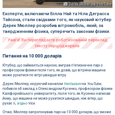
Derek Muller via YouTube
Експерти, включаючи Білла Най та Ніла Деграсса
Тайсона, стали свідками того, як науковий ютубер
Дерек Мюллер розробив вітромобіль, який, за
твердженням фізика, суперечить законам фізики.
Питання на 10 000 доларів
Ютубер, що займається наукою, виграв п'ятизначне парі з
професором фізики після того, як довів, що вітряна машина
може рухатися по вітрі швидше вітру.
Дерек Мюллер, керуючий каналом
Veritasium
на
YouTube
,
побився об заклад з Олександром Кусенко, професором фізики
Каліфорнійського університету, після того, як Кусенко написав
йому, що машина не може рухатися швидше, ніж вітер, що
рухає її,
згідно
Vice
.
Отже, Мюллер запропонував парі на 10 000 доларів, що зможе