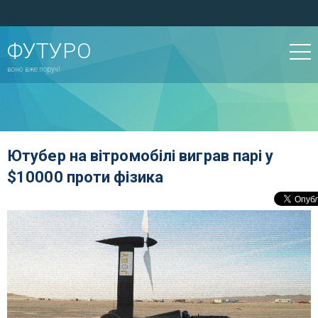
ФУТУРО
воно вже поруч!
Ютубер на вітромобілі виграв парі у
$10000 проти фізика