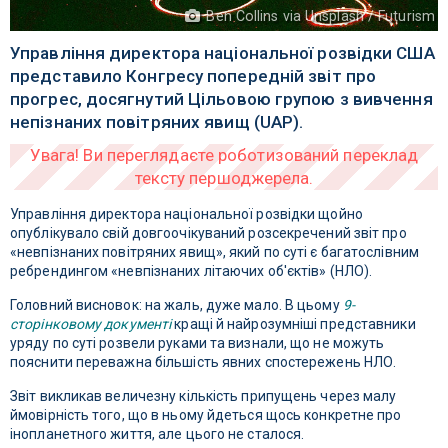
Ben Collins via Unsplash / Futurism
Управління директора національної розвідки США
представило Конгресу попередній звіт про
прогрес, досягнутий Цільовою групою з вивчення
непізнаних повітряних явищ (UAP).
Управління директора національної розвідки щойно
опублікувало свій довгоочікуваний розсекречений звіт про
«невпізнаних повітряних явищ», який по суті є багатослівним
ребрендингом «невпізнаних літаючих об'єктів» (НЛО).
Головний висновок: на жаль, дуже мало. В цьому
9-
сторінковому документі
кращі й найрозумніші представники
уряду по суті розвели руками та визнали, що не можуть
пояснити переважна більшість явних спостережень НЛО.
Звіт викликав величезну кількість припущень через малу
ймовірність того, що в ньому йдеться щось конкретне про
інопланетного життя, але цього не сталося.