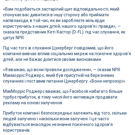
«Вам подобається застарілий щит відповідальності, який
спонукає вас дивитися в іншу сторону або приймати
напівзаходи, в той час, як ви заробляєте мільярди
користуючись з наших дітей, нашого здоров'я і правди», —
сказала представник Кеті Кастор (D-FL). під час слухання, як
цитує NPR.
Під час того ж слухання Цукерберг повідомив, що його
компанія вивчає вплив соціальних мереж на психічне здоров'я
дітей, але не бажає ділитися своїми висновками.
«Я вважаю, що вони провели дослідження», — сказав NPR
Макморріс Роджерс, який був присутній на березневих
слуханнях і поставив питання Цукербергу. «Вони непрозорі».
МакМорріс Роджерс вважає, що Facebook набагато більше
турбує прибуток, в тому числі його мотивація продавати
рекламу на основі залучення.
Прибуток компанії безпосередньо залежить від того, скільки
людей залучено і наскільки вони залучені. І це часто
відбувається внаслідок незнання психічного здоров'я
користувачів.