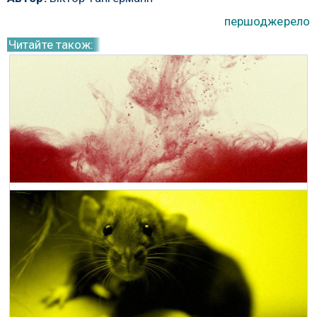
першоджерело
Читайте також:
Новий тест виявляє депресію в зразках
крові
11 Квітня 2021 р.