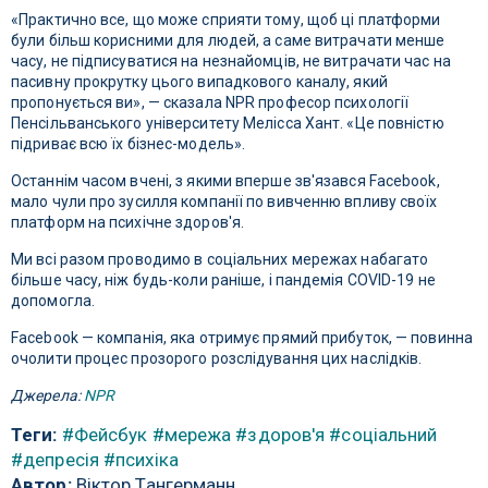
«Практично все, що може сприяти тому, щоб ці платформи
були більш корисними для людей, а саме витрачати менше
часу, не підписуватися на незнайомців, не витрачати час на
пасивну прокрутку цього випадкового каналу, який
пропонується ви», — сказала NPR професор психології
Пенсільванського університету Мелісса Хант. «Це повністю
підриває всю їх бізнес-модель».
Останнім часом вчені, з якими вперше зв'язався Facebook,
мало чули про зусилля компанії по вивченню впливу своїх
платформ на психічне здоров'я.
Ми всі разом проводимо в соціальних мережах набагато
більше часу, ніж будь-коли раніше, і пандемія COVID-19 не
допомогла.
Facebook — компанія, яка отримує прямий прибуток, — повинна
очолити процес прозорого розслідування цих наслідків.
Джерела:
NPR
Теги:
#Фейсбук
#мережа
#здоров'я
#соціальний
#депресія
#психіка
Автор:
Віктор Тангерманн