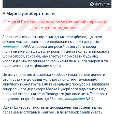
Футурізм
А Марк Цукерберг проти.
Зростаюча кількість наукових даних передбачає, що існує
зв'язок між використанням соціальних мереж і депресією,
повідомляє
NPR
, з ростом депресії й самогубств серед
підлітків вже більше десяти років — і деякі експерти вважають,
що Facebook, зокрема, намагається приховати будь-яку
кореляцію між поганими показниками психічного здоров'я та
використанням соціальних мереж.
Це актуальна тема, оскільки Facebook намагається донести
свої продукти до більш молодого покоління. Буквально
минулого тижня група з 40 генеральних прокурорів закликала
генерального директора Марка Цукерберга відмовитися від
планів зі створення версії Instagram (що належить Facebook),
націленої на дітей віком до 13 років,
повідомляє
NBC
.
Однак Цукерберг поставив дослідження під сумнів під час
березневих слухань в Конгресі, в яких також брали участь