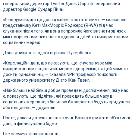
генеральний директор Twitter Джек Дорсі й генеральний
директор Google Сундар Пічаї.
«Я не думаю, що це дослідження є остаточним», — сказав він
представнику Кеті МакМорріс Роджерс (R-WA) під час
слухання після того, як вона попросила його визнати зв'язок
між погіршенням психічного здоров'я дітей та використанням
соціальних мереж.
Дослідники не згодні з оцінкою Цукерберга.
«Кореляційні дані, що показують, що існує зв'язок між
використанням соціальних мереж і депресією, на цей момент
досить однозначні», — сказала NPR професор психології
державного університету Дієго Жан Твенг.
«Найбільші і найбільш добре проведені дослідження, які у нас
є, показують, що підлітки, які проводять більше часу в
соціальних мережах, з більшою ймовірністю будуть придушені
або нещасні», — додав він.
Проте, докази далеко не остаточні. Важко отримати об'єктивні
дані, а фінансування бідно.
І це засмучує законодавців.