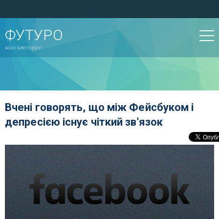
ФУТУРО
воно вже поруч!
Вчені говорять, що між Фейсбуком і
депресією існує чіткий зв'язок