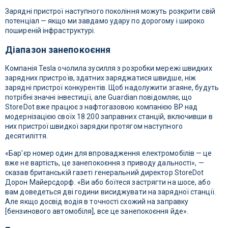
Зарядні пристрої наступного покоління можуть розкрити свій
потенціал — якщо ми завдамо удару по дорогому і широко
поширеній інфраструктурі.
Діапазон занепокоєння
Компанія Tesla очолила зусилля з розробки мережі швидких
зарядних пристроїв, здатних заряджатися швидше, ніж
зарядні пристрої конкурентів. Щоб надолужити згаяне, будуть
потрібні значні інвестиції, але Guardian повідомляє, що
StoreDot вже працює з нафтогазовою компанією BP над
модернізацією своїх 18 200 заправних станцій, включивши в
них пристрої швидкої зарядки протягом наступного
десятиліття.
«Бар'єр номер один для впровадження електромобілів — це
вже не вартість, це занепокоєння з приводу дальності», —
сказав британській газеті генеральний директор StoreDot
Дорон Майерсдорф. «Ви або боїтеся застрягти на шосе, або
вам доведеться дві години висиджувати на зарядної станції.
Але якщо досвід водія в точності схожий на заправку
[бензинового автомобіля], все це занепокоєння йде».