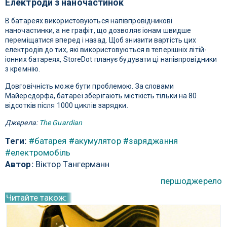
Електроди з наночастинок
В батареях використовуються напівпровідникові
наночастинки, а не графіт, що дозволяє іонам швидше
переміщатися вперед і назад. Щоб знизити вартість цих
електродів до тих, які використовуються в теперішніх літій-
іонних батареях, StoreDot планує будувати ці напівпровідники
з кремнію.
Довговічність може бути проблемою. За словами
Майерсдорфа, батареї зберігають місткість тільки на 80
відсотків після 1000 циклів зарядки.
Джерела:
The Guardian
Теги:
#батарея
#акумулятор
#заряджання
#електромобіль
Автор:
Віктор Тангерманн
першоджерело
Читайте також: