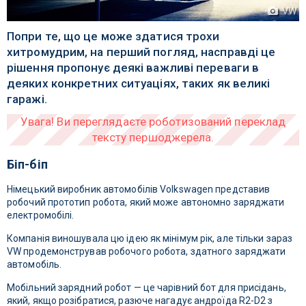
VW
Попри те, що це може здатися трохи
хитромудрим, на перший погляд, насправді це
рішення пропонує деякі важливі переваги в
деяких конкретних ситуаціях, таких як великі
гаражі.
Біп-біп
Німецький виробник автомобілів Volkswagen представив
робочий прототип робота, який може автономно заряджати
електромобілі.
Компанія виношувала цю ідею як мінімум рік, але тільки зараз
VW продемонстрував робочого робота, здатного заряджати
автомобіль.
Мобільний зарядний робот — це чарівний бот для присідань,
який, якщо розібратися, разюче нагадує андроїда R2-D2 з