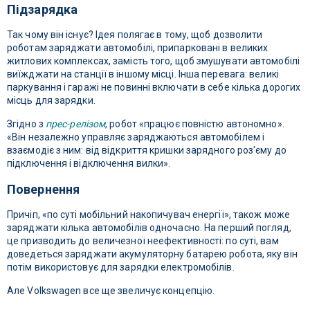
Підзарядка
Так чому він існує? Ідея полягає в тому, щоб дозволити
роботам заряджати автомобілі, припарковані в великих
житлових комплексах, замість того, щоб змушувати автомобілі
виїжджати на станції в іншому місці. Інша перевага: великі
паркування і гаражі не повинні включати в себе кілька дорогих
місць для зарядки.
Згідно з
прес-релізом
, робот «працює повністю автономно».
«Він незалежно управляє заряджаються автомобілем і
взаємодіє з ним: від відкриття кришки зарядного роз'єму до
підключення і відключення вилки».
Повернення
Причіп, «по суті мобільний накопичувач енергії», також може
заряджати кілька автомобілів одночасно. На перший погляд,
це призводить до величезної неефективності: по суті, вам
доведеться заряджати акумуляторну батарею робота, яку він
потім використовує для зарядки електромобілів.
Але Volkswagen все ще звеличує концепцію.