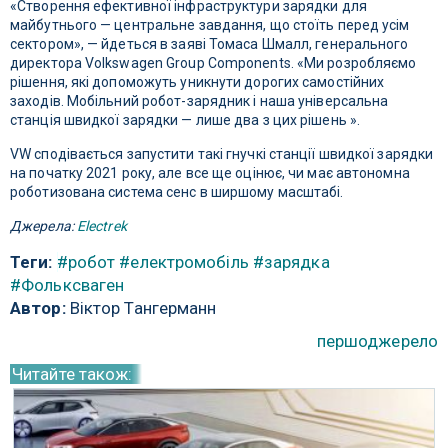
«Створення ефективної інфраструктури зарядки для
майбутнього — центральне завдання, що стоїть перед усім
сектором», — йдеться в заяві Томаса Шмалл, генерального
директора Volkswagen Group Components. «Ми розробляємо
рішення, які допоможуть уникнути дорогих самостійних
заходів. Мобільний робот-зарядник і наша універсальна
станція швидкої зарядки — лише два з цих рішень ».
VW сподівається запустити такі гнучкі станції швидкої зарядки
на початку 2021 року, але все ще оцінює, чи має автономна
роботизована система сенс в ширшому масштабі.
Джерела:
Electrek
Теги:
#робот
#електромобіль
#зарядка
#Фольксваген
Автор:
Віктор Тангерманн
першоджерело
Читайте також: