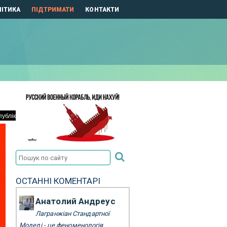
ІТИКА
ПІДТРИМАТИ
КОНТАКТИ
ОСТАННІ КОМЕНТАРІ
Анатолий Андреус
Лагранжіан Стандартної
Моделі - це феноменологія