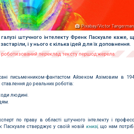
Pixabay/Victor Tangerma
 галузі штучного інтелекту Френк Паскуале каже, 
астаріли, і у нього є кілька ідей для їх доповнення.
исані письменником-фантастом Айзеком Азімовим в 19
ставлення до реальних роботів:
коди людині.
дям.
сперт по праву в області штучного інтелекту і профес
к Паскуале стверджує у своїй новій
книзі
, що нам потріб