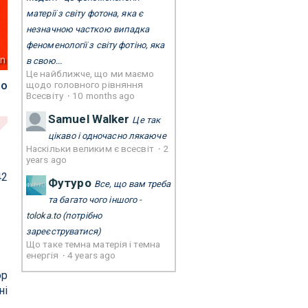
матерії з світу фотона, яка є
незначною часткою випадка
феноменології з світу фотіно, яка
nn
в свою...
Це найближче, що ми маємо
що
щодо головного рівняння
Всесвіту
·
10 months ago
Samuel Walker
Це так
цікаво і одночасно лякаюче
Наскільки великим є всесвіт
·
2
years ago
42
Футуро
Все, що вам треба
та багато чого іншого -
toloka.to
(потрібно
зареєструватися)
Що таке темна матерія і темна
енергія
·
4 years ago
ор
ні