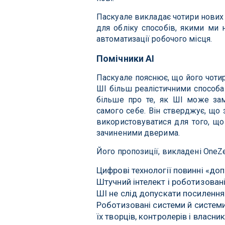
Паскуале викладає чотири нових з
для обліку способів, якими ми 
автоматизації робочого місця.
Помічники AI
Паскуале пояснює, що його чотир
ШІ більш реалістичними способа
більше про те, як ШІ може зам
самого себе. Він стверджує, що
використовуватися для того, щ
зачиненими дверима.
Його пропозиції, викладені OneZe
Цифрові технології повинні «доп
Штучний інтелект і роботизован
ШІ не слід допускати посилення
Роботизовані системи й системи
їх творців, контролерів і власник