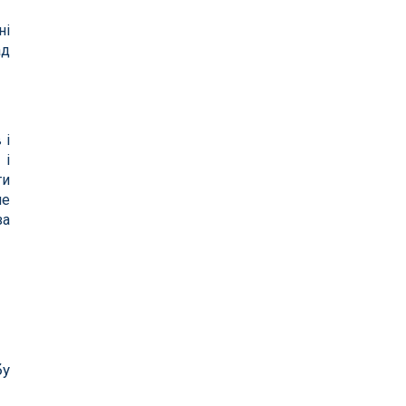
ні
ад
 і
 і
ти
не
за
бу