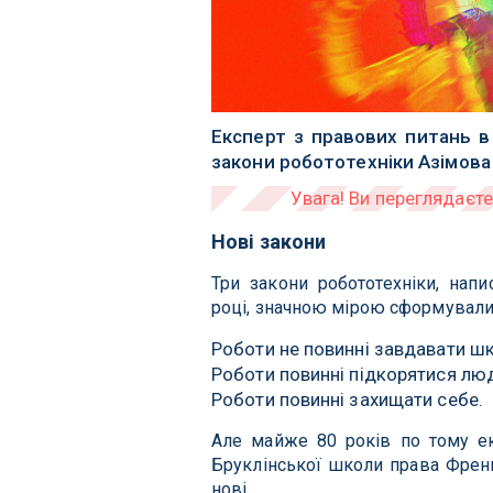
Експерт з правових питань в
закони робототехніки Азімова з
Нові закони
Три закони робототехніки, нап
році, значною мірою сформували 
Роботи не повинні завдавати ш
Роботи повинні підкорятися лю
Роботи повинні захищати себе.
Але майже 80 років по тому ек
Бруклінської школи права Френ
нові.