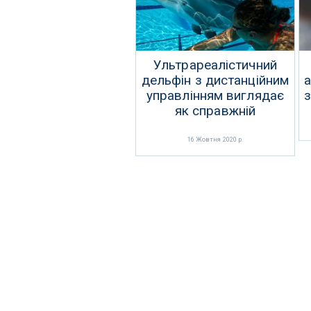
Ультрареалістичний
дельфін з дистанційним
управлінням виглядає
з
як справжній
16 Жовтня 2020 р.