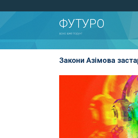
ФУТУРО
воно вже поруч!
Закони Азімова заста