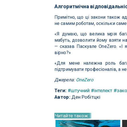
Алгоритмічна відповідальні
Примітно, що ці закони також а
не самим роботам, оскільки саме
«Я думаю, що велика мрія баг
мабуть, дозволити йому взяти на 
— сказав Паскуале OneZero. «І 
вірно?»
«Для мене належна роль бага
підтримувати професіоналів, а не 
Джерела:
OneZero
Теги:
#штучний
#інтелект
#зак
Автор:
Ден Робітцкі
Читайте також: