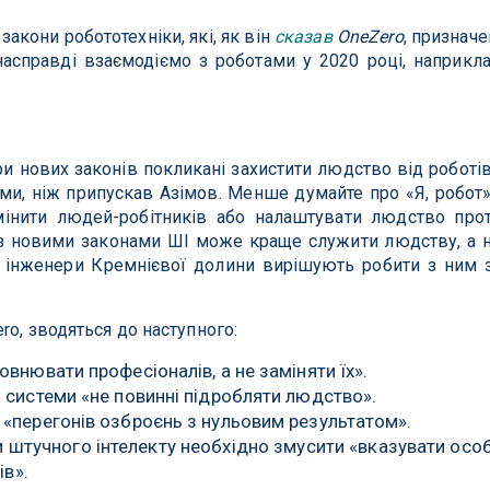
акони робототехніки, які, як він
сказав
OneZero
, призначе
насправді взаємодіємо з роботами у 2020 році, наприкл
и нових законів покликані захистити людство від роботів
ми, ніж припускав Азімов. Менше думайте про «Я, робот»
інити людей-робітників або налаштувати людство про
 з новими законами ШІ може краще служити людству, а 
о інженери Кремнієвої долини вирішують робити з ним 
ro, зводяться до наступного:
овнювати професіоналів, а не заміняти їх».
і системи «не повинні підробляти людство».
 «перегонів озброєнь з нульовим результатом».
 штучного інтелекту необхідно змусити «вказувати осо
ів».