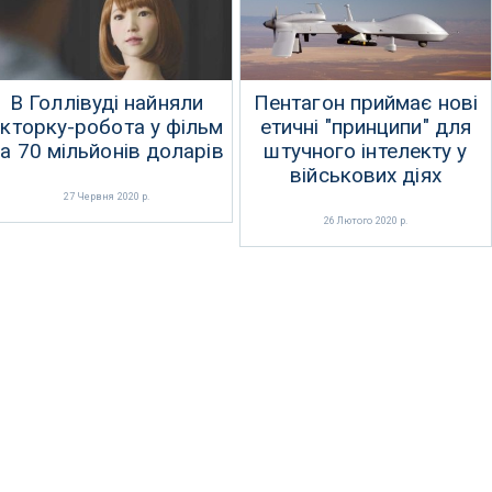
В Голлівуді найняли
Пентагон приймає нові
акторку-робота у фільм
етичні "принципи" для
а 70 мільйонів доларів
штучного інтелекту у
військових діях
27 Червня 2020 р.
26 Лютого 2020 р.