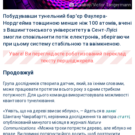
Pixabay/Victor Tangermann
Побудувавши тунельний бар'єр Фаулера-
Нордгейма товщиною менше ніж 100 атомів, вчені
з Вашингтонського університету в Сент-Луїсі
змогли сповільнити потік електронів, зберігаючи
при цьому систему стабільною та ввімкненою.
Продовжуй
Група дослідників створила датчик, який, за їхніми словами,
може працювати протягом всього року з одним стрибком
потужності. Для цього команда використовувала можливості
квантового тунелювання.
«Уявіть, що на дереві звисає яблуко», — йдеться в
заяві
Шантану Чакрабартті, керівника дослідження та автора
статті
,
опублікованій минулого місяця в журналі
Nature
Communications
. «Можна трохи потрясти дерево, але яблуко не
впаде. Ви повинні потягнути його досить, щоб розтрусити