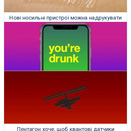
Нові носильні пристрої можна надрукувати
прямо на шкірі
13 Жовтня 2020 р.
Ваш смартфон може визначити, чи ви п'яні
19 Серпня 2020 р.
Пентагон хоче, щоб квантові датчики