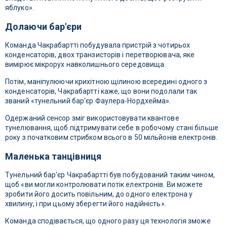
яблуко».
Долаючи бар'єри
Команда Чакрабартті побудувала пристрій з чотирьох
конденсаторів, двох транзисторів і перетворювача, яке
вимірює мікрорух навколишнього середовища.
Потім, маніпулюючи крихітною щілиною всередині одного з
конденсаторів, Чакрабартті каже, що вони подолали так
званий «тунельний бар'єр Фаулера-Нордхейма».
Одержаний сенсор зміг використовувати квантове
тунелювання, щоб підтримувати себе в робочому стані більше
року з початковим стрибком всього в 50 мільйонів електронів.
Маленька танцівниця
Тунельний бар'єр Чакрабартті був побудований таким чином,
щоб «ви могли контролювати потік електронів. Ви можете
зробити його досить повільним, до одного електрона у
хвилину, і при цьому зберегти його надійність».
Команда сподівається, що одного разу ця технологія зможе