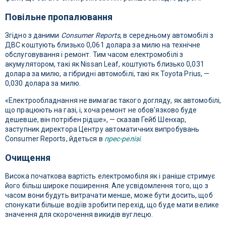
Повільне пропалювання
Згідно з даними
Consumer Reports
, в середньому автомобілі з
ДВС коштують близько 0,061 долара за милю на технічне
обслуговування і ремонт. Тим часом електромобілі з
акумулятором, такі як Nissan Leaf, коштують близько 0,031
долара за милю, а гібридні автомобілі, такі як Toyota Prius, —
0,030 долара за милю.
«Електрообладнання не вимагає такого догляду, як автомобілі,
що працюють на газі, і, хоча ремонт не обов'язково буде
дешевше, він потрібен рідше», — сказав Гейб Шенхар,
заступник директора Центру автоматичних випробувань
Consumer Reports, йдеться в
прес-релізі
.
Очищення
Висока початкова вартість електромобіля як і раніше стримує
його більш широке поширення. Але усвідомлення того, що з
часом вони будуть витрачати менше, може бути досить, щоб
спонукати більше водіїв зробити перехід, що буде мати велике
значення для скорочення викидів вуглецю.