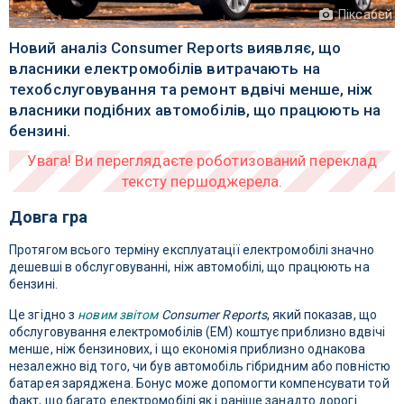
Піксабей
Новий аналіз Consumer Reports виявляє, що
власники електромобілів витрачають на
техобслуговування та ремонт вдвічі менше, ніж
власники подібних автомобілів, що працюють на
бензині.
Довга гра
Протягом всього терміну експлуатації електромобілі значно
дешевші в обслуговуванні, ніж автомобілі, що працюють на
бензині.
Це згідно з
новим звітом
Consumer Reports
, який показав, що
обслуговування електромобілів (ЕМ) коштує приблизно вдвічі
менше, ніж бензинових, і що економія приблизно однакова
незалежно від того, чи був автомобіль гібридним або повністю
батарея заряджена. Бонус може допомогти компенсувати той
факт, що багато електромобілі як і раніше занадто дорогі.