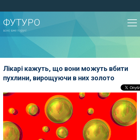
ФУТУРО
воно вже поруч!
Лікарі кажуть, що вони можуть вбити
пухлини, вирощуючи в них золото