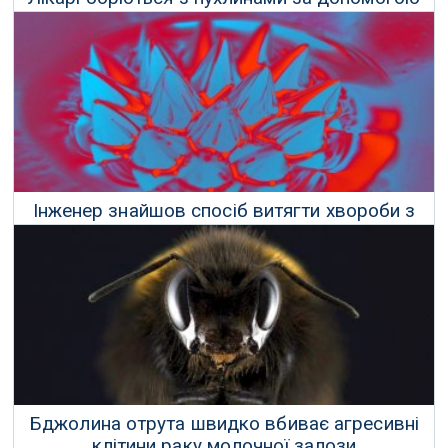
генномодифікованого вірусу
04 Вересня 2020 р.
Інженер знайшов спосіб витягти хвороби з
крові за допомогою магнітів
12 Листопада 2019 р.
Бджолина отрута швидко вбиває агресивні
клітини раку молочної залози