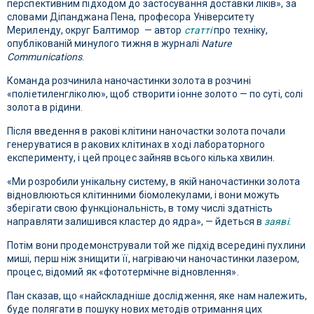
перспективним підходом до застосування доставки ліків», за
словами Діпанджана Пена, професора Університету
Мериленду, округ Балтимор — автор
статті
про техніку,
опублікованій минулого тижня в журналі
Nature
Communications
.
Команда розчинила наночастинки золота в розчині
«поліетиленгліколю», щоб створити іонне золото — по суті, солі
золота в рідини.
Після введення в ракові клітини наночастки золота почали
генеруватися в ракових клітинах в ході лабораторного
експерименту, і цей процес зайняв всього кілька хвилин.
«Ми розробили унікальну систему, в якій наночастинки золота
відновлюються клітинними біомолекулами, і вони можуть
зберігати свою функціональність, в тому числі здатність
направляти залишився кластер до ядра», — йдеться в
заяві
.
Потім вони продемонстрували той же підхід всередині пухлини
миші, перш ніж знищити її, нагріваючи наночастинки лазером,
процес, відомий як «фототермічне відновлення».
Пан сказав, що «найскладніше дослідження, яке нам належить,
буде полягати в пошуку нових методів отримання цих