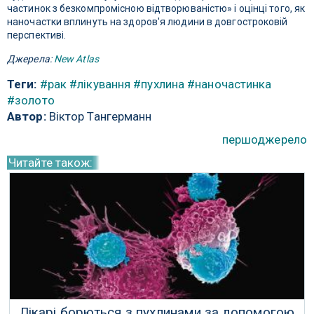
частинок з безкомпромісною відтворюваністю» і оцінці того, як
наночастки вплинуть на здоров'я людини в довгостроковій
перспективі.
Джерела:
New Atlas
Теги:
#рак
#лікування
#пухлина
#наночастинка
#золото
Автор:
Віктор Тангерманн
першоджерело
Читайте також:
Лікарі борються з пухлинами за допомогою