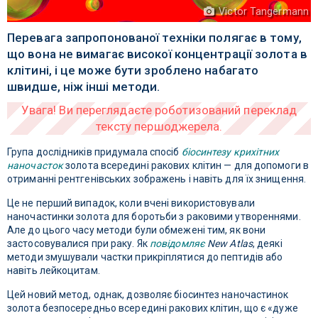
Victor Tangermann
Перевага запропонованої техніки полягає в тому,
що вона не вимагає високої концентрації золота в
клітині, і це може бути зроблено набагато
швидше, ніж інші методи.
Група дослідників придумала спосіб
біосинтезу крихітних
наночасток
золота всередині ракових клітин — для допомоги в
отриманні рентгенівських зображень і навіть для їх знищення.
Це не перший випадок, коли вчені використовували
наночастинки золота для боротьби з раковими утвореннями.
Але до цього часу методи були обмежені тим, як вони
застосовувалися при раку. Як
повідомляє
New Atlas
, деякі
методи змушували частки прикріплятися до пептидів або
навіть лейкоцитам.
Цей новий метод, однак, дозволяє біосинтез наночастинок
золота безпосередньо всередині ракових клітин, що є «дуже