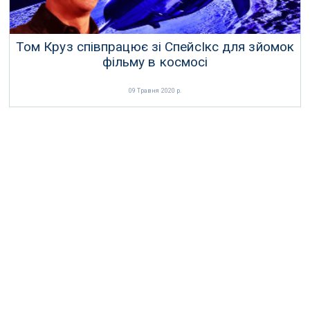
Том Круз співпрацює зі СпейсІкс для зйомок
фільму в космосі
09 Травня 2020 р.