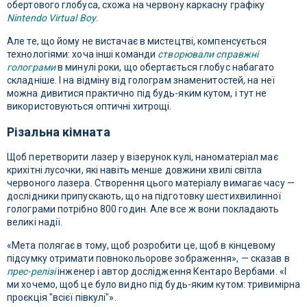
обертового глобуса, схожа на червону каркасну графіку
Nintendo Virtual Boy
.
Але те, що йому не вистачає в мистецтві, компенсується
технологіями: хоча інші команди
створювали справжні
голограми
в минулі роки, що обертається глобус набагато
складніше. І на відміну від голограм знаменитостей, на неї
можна дивитися практично під будь-яким кутом, і тут не
використовуються оптичні хитрощі.
Різальна кімната
Щоб перетворити лазер у візерунок кулі, наноматеріал має
крихітні лусочки, які навіть менше довжини хвилі світла
червоного лазера. Створення цього матеріалу вимагає часу —
дослідники припускають, що на підготовку шестихвилинної
голограми потрібно 800 годин. Але все ж вони покладають
великі надії.
«Мета полягає в тому, щоб розробити це, щоб в кінцевому
підсумку отримати повнокольорове зображення», — сказав в
прес-релізі
інженер і автор дослідження Кентаро Вербами. «І
ми хочемо, щоб це було видно під будь-яким кутом: тривимірна
проєкція "всієї півкулі"».