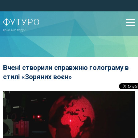
ФУТУРО
воно вже поруч!
Вчені створили справжню голограму в
стилі «Зоряних воєн»