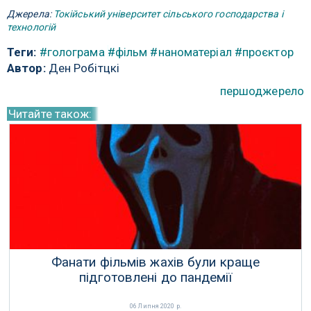
Джерела:
Токійський університет сільського господарства і
технологій
Теги:
#голограма
#фільм
#наноматеріал
#проєктор
Автор:
Ден Робітцкі
першоджерело
Читайте також:
Фанати фільмів жахів були краще
підготовлені до пандемії
06 Липня 2020 р.