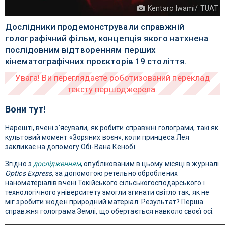
Kentaro Iwami/ TUAT
Дослідники продемонстрували справжній
голографічний фільм, концепція якого натхнена
послідовним відтворенням перших
кінематографічних проєкторів 19 століття.
Вони тут!
Нарешті, вчені з'ясували, як робити справжні голограми, такі як
культовий момент «Зоряних воєн», коли принцеса Лея
закликає на допомогу Обі-Вана Кенобі.
Згідно з
дослідженням
, опублікованим в цьому місяці в журналі
Optics Express
, за допомогою ретельно оброблених
наноматеріалів вчені Токійського сільськогосподарського і
технологічного університету змогли згинати світло так, як не
міг зробити жоден природний матеріал. Результат? Перша
справжня голограма Землі, що обертається навколо своєї осі.