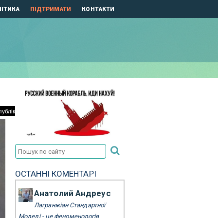
ІТИКА
ПІДТРИМАТИ
КОНТАКТИ
ОСТАННІ КОМЕНТАРІ
Анатолий Андреус
Лагранжіан Стандартної
Моделі - це феноменологія