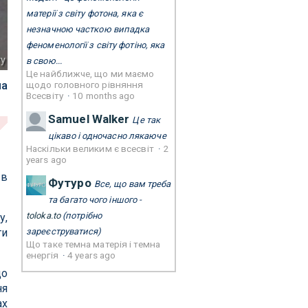
матерії з світу фотона, яка є
незначною часткою випадка
феноменології з світу фотіно, яка
ry
в свою...
Це найближче, що ми маємо
ла
щодо головного рівняння
Всесвіту
·
10 months ago
Samuel Walker
Це так
цікаво і одночасно лякаюче
Наскільки великим є всесвіт
·
2
years ago
 в
Футуро
Все, що вам треба
та багато чого іншого -
toloka.to
(потрібно
у,
зареєструватися)
ти
Що таке темна матерія і темна
енергія
·
4 years ago
що
ня
ах