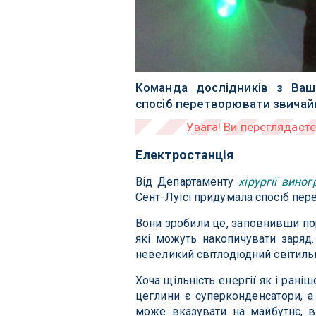
Команда дослідників з Ваши
спосіб перетворювати звичайн
Електростанція
Від Департаменту
хірургії виног
Сент-Луїсі придумала спосіб пе
Вони зробили це, заповнивши по
які можуть накопичувати заряд.
невеликий світлодіодний світиль
Хоча щільність енергії як і ран
цеглини є суперконденсатори, а 
може вказувати на майбутнє, в