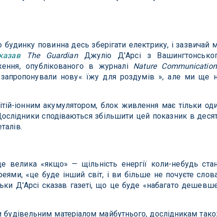
 будинку повинна десь зберігати електрику, і зазвичай 
казав
The Guardian
Джуліо Д'Арсі з Вашингтонсько
дження, опублікованого в журналі
Nature Communication
 запропонували нову« їжу для роздумів », але ми ще 
літій-іонним акумулятором, блок живлення має тільки од
 Дослідники сподіваються збільшити цей показник в деся
талів.
 велика «якщо» — щільність енергії коли-небудь ста
ареями, «це буде інший світ, і ви більше не почуєте слов
ільки Д'Арсі сказав газеті, що це буде «набагато дешевш
и будівельним матеріалом майбутнього, дослідникам так