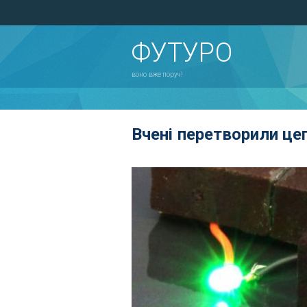
ФУТУРО
воно вже поруч!
Вчені перетворили це