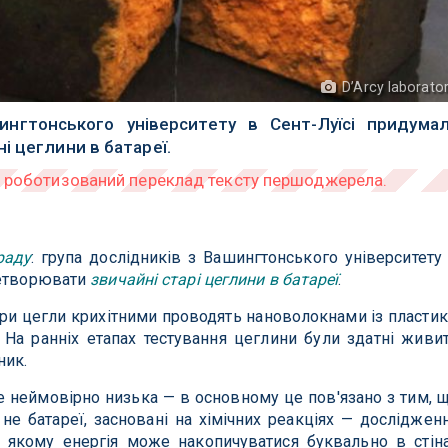
D’Arcy laborato
нгтонського університету в Сент-Луїсі придума
і цеглини в батареї.
раду
: група дослідників з Вашингтонського університету
ретворювати
звичайні старі цеглини в батареї
.
ри цегли крихітними проводять нановолокнами із пластик
 На ранніх етапах тестування цеглини були здатні живи
ник.
іше неймовірно низька — в основному це пов'язано з тим, 
не батареї, засновані на хімічних реакціях — досліджен
 якому енергія може накопичуватися буквально в стін