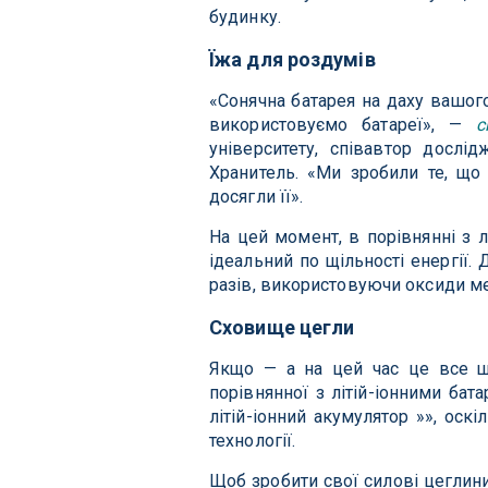
будинку.
Їжа для роздумів
«Сонячна батарея на даху вашого
використовуємо батареї», —
с
університету, співавтор дослі
Хранитель. «Ми зробили те, що
досягли її».
На цей момент, в порівнянні з 
ідеальний по щільності енергії.
разів, використовуючи оксиди ме
Сховище цегли
Якщо — а на цей час це все ще
порівнянної з літій-іонними бат
літій-іонний акумулятор »», оск
технології.
Щоб зробити свої силові цеглин