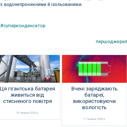
 їх водонепроникними й ізольованими.
#суперконденсатор
першоджере
Ця гігантська батарея
Вчені заряджають
живиться від
батареї,
стисненого повітря
використовуючи
вологість
20 Червня 2020 р.
11 Червня 2020 р.