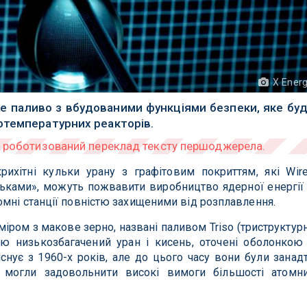
X Ener
йне паливо з вбудованими функціями безпеки, яке бу
отемпературних реакторів.
рихітні кульки урану з графітовим покриттям, які Wir
ьками», можуть пожвавити виробництво ядерної енергії
мні станції повністю захищеними від розплавлення.
міром з макове зерно, названі паливом Triso (триструктур
ою низькозбагачений уран і кисень, оточені оболонкою
 існує з 1960-х років, але до цього часу вони були занад
 могли задовольнити високі вимоги більшості атомн