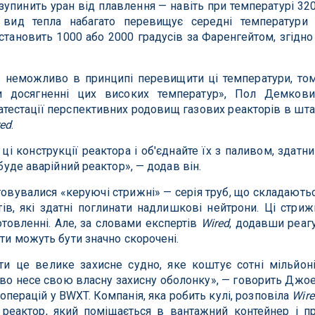
зупинить уран від плавлення — навіть при температурі 32
 вид тепла набагато перевищує середні температури
 становить 1000 або 2000 градусів за Фаренгейтом, згідно
в неможливо в принципі перевищити ці температури, то
и досягненні цих високих температур», Пол Демкови
тестації перспективних родовищ газових реакторів в шта
red
.
ці конструкції реактора і об'єднайте їх з паливом, здатн
 буде аварійний реактор», — додав він.
овувалися «керуючі стрижні» — серія труб, що складають
тів, які здатні поглинати надлишкові нейтрони. Ці стриж
отовленні. Але, за словами експертів
Wired
, додавши реаг
ати можуть бути значно скорочені.
ти це велике захисне судно, яке коштує сотні мільйон
иво несе свою власну захисну оболонку», — говорить Джо
операцій у BWXT. Компанія, яка робить кулі, розповіла
Wire
реактор, який поміщається в вантажний контейнер і п