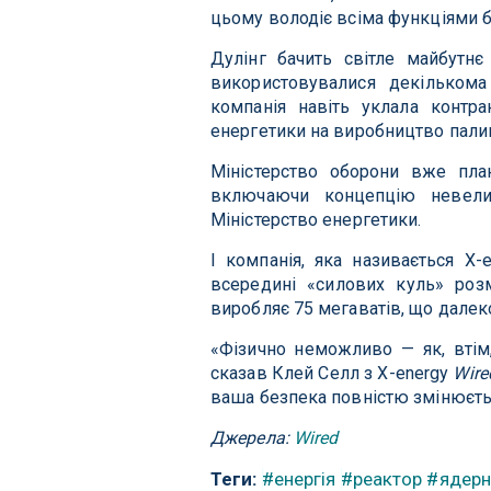
цьому володіє всіма функціями б
Дулінг бачить світле майбутн
використовувалися декількома
компанія навіть уклала контра
енергетики на виробництво палив
Міністерство оборони вже план
включаючи концепцію невели
Міністерство енергетики.
І компанія, яка називається X-
всередині «силових куль» роз
виробляє 75 мегаватів, що далек
«Фізично неможливо — як, втім,
сказав Клей Селл з X-energy
Wire
ваша безпека повністю змінюєть
Джерела:
Wired
Теги:
#енергія
#реактор
#ядерн