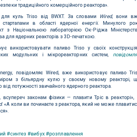
езпеки традиційного комерційного реактора».
є для куль Triso від BWXT. За словами
Wired
, вони в
 стартапами в області ядерної енергії. Минулого ро
кт з Національною лабораторією Ок-Ріджа Міністерст
а для ядерних реакторів з 3D-печаткою.
ує використовувати паливо Triso у своїх конструкція
ких модульних і мікрореакторних систем,
повідомл
energy, повідомляє Wired, вже використовує паливо Tri
міром з більярдну кулю у своєму новому реакторі, 
о від потужності звичайного ядерного реактора.
 всупереч законам фізики — плавити Тріс в реакторі»,
d
. «А коли ви починаєте з реактора, який не може плавитис
ся».
ий
#синтез
#вибух
#розплавлення