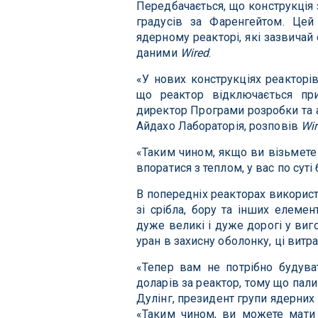
Передбачається, що конструкція 
градусів за Фаренгейтом. Цей
ядерному реакторі, які зазвичай
даними
Wired
.
«У нових конструкціях реакторі
що реактор відключається пр
директор Програми розробки та а
Айдахо Лабораторія, розповів
Wi
«Таким чином, якщо ви візьмете 
впоратися з теплом, у вас по суті
В попередніх реакторах використ
зі срібла, бору та інших елемен
дуже великі і дуже дорогі у виг
уран в захисну оболонку, ці витр
«Тепер вам не потрібно будува
доларів за реактор, тому що пал
Дулінг, президент групи ядерних 
«Таким чином, ви можете мати 