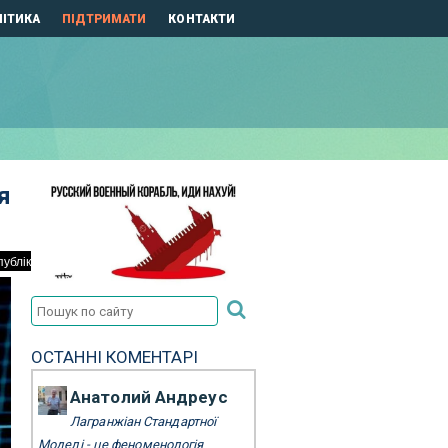
ІТИКА
ПІДТРИМАТИ
КОНТАКТИ
я
ОСТАННІ КОМЕНТАРІ
Анатолий Андреус
Лагранжіан Стандартної
Моделі - це феноменологія