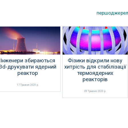
першоджере
Інженери збираються
Фізики відкрили нову
3d-друкувати ядерний
хитрість для стабілізації
реактор
термоядерних
реакторів
17 Травня 2020 р.
09 Травня 2020 р.