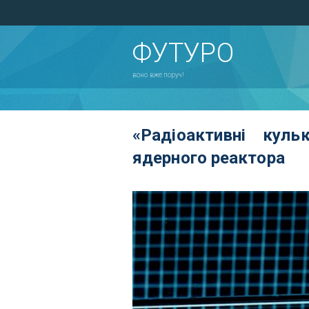
ФУТУРО
воно вже поруч!
«Радіоактивні кул
ядерного реактора