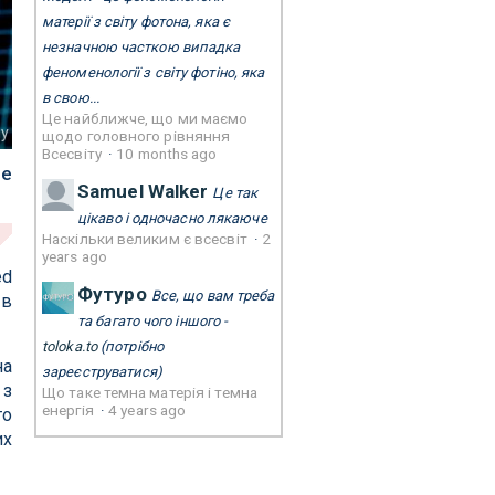
матерії з світу фотона, яка є
незначною часткою випадка
феноменології з світу фотіно, яка
в свою...
Це найближче, що ми маємо
gy
щодо головного рівняння
Всесвіту
·
10 months ago
де
Samuel Walker
Це так
цікаво і одночасно лякаюче
Наскільки великим є всесвіт
·
2
years ago
ed
Футуро
Все, що вам треба
 в
та багато чого іншого -
toloka.to
(потрібно
на
зареєструватися)
 з
Що таке темна матерія і темна
енергія
·
4 years ago
то
их