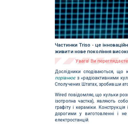
Частинки Triso - це інноваці
живити нове покоління висок
Дослідники сподіваються, що к
порівнює
з «радіоактивними кул
Сполучених Штатах, зробивши ато
Wired повідомляє, що кульки роз
ізотропна частка), являють соб
графіту і кераміки. Конструкція
дорогими у виготовленні і не
електростанцій.