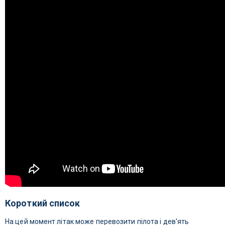
Короткий список
На цей момент літак може перевозити пілота і дев'ять