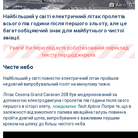
AeroTEC
Найбільший у світі електричний літак пролетів
всього пів години після першого зльоту, але це
багатообіцяючий знак для майбутнього чистої
авіації.
Чисте небо
Найбільший у світі повністю електричний літак пройшов
недовгий випробувальний політ на минулому тижні.
Літак Cessna Grand Caravan 208 був модернізований за
допомогою електродвигуна і пролетів пів години після свого
першого в історії злету,
повідомляє
Tech Xplore
. Попри те, що в
залежності від викопного палива авіаційна галузь повинна
пройти довгий шлях, випробування є важливим першим
кроком на шляху до більш чистого неба.