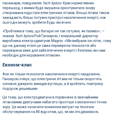
пасажирів, повідомляє
Tech Xplore
. Крім нормативних
перешкод, з якими буде змушена орієнтуватися знову
створювана індустрія електричних літаків, більші літаки також
зажадають більш потужні пристрої накопичення енергії, ніж
сьогодні можуть зробити будь-які вчені.
«Проблема в тому, що батареї не так потужні, як паливо», —
сказав
Tech Xplore
Рой Ганзарскі, генеральний директор
виробника електродвигунів Magnix. «Ми вибрали іон літію, тому
що на даному етапі це сама перевірена технологія або
перевірена хімія для забезпечення енергії і безпеки, які нам
необхідні для керування літаком».
Економ-клас
Але як тільки технологія накопичення енергії наздожене,
Ганзарскі очікує, що електричні літаки не тільки скоротять
основне джерело викидів вуглецю, а й зроблять повітряну
подорож дешевшим.
Це тому, що електродвигуни в порівнянні зі звичайними
літаковими двигунами набагато простіше з механічної точки
зору. Це може означати зниження витрат на технічне
обслуговування на 80 відсотків, що, як ми сподіваємося,