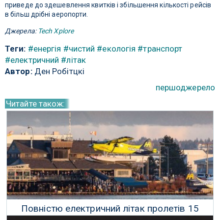
приведе до здешевлення квитків і збільшення кількості рейсів
в більш дрібні аеропорти.
Джерела:
Tech Xplore
Теги:
#енергія
#чистий
#екологія
#транспорт
#електричний
#літак
Автор:
Ден Робітцкі
першоджерело
Читайте також:
Повністю електричний літак пролетів 15
хвилин