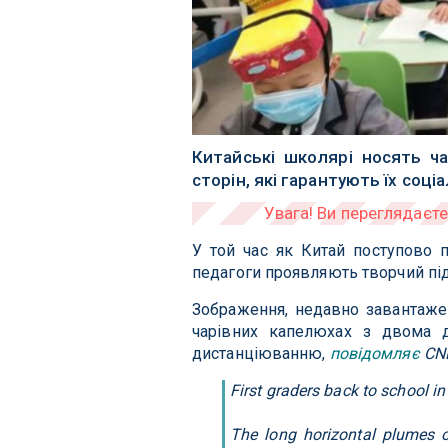
Китайські школярі носять ч
сторін, які гарантують їх со
У той час як Китай поступово п
педагоги проявляють творчий підх
Зображення, недавно завантажен
чарівних капелюхах з двома 
дистанціюванню,
повідомляє
CN
First graders back to school i
The long horizontal plumes o