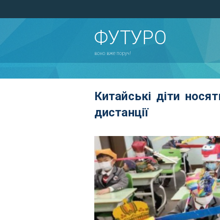
ФУТУРО
воно вже поруч!
Китайські діти носят
дистанції