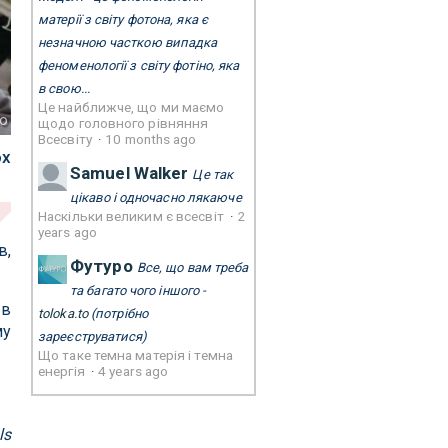
матерії з світу фотона, яка є
незначною часткою випадка
феноменології з світу фотіно, яка
в свою...
Це найближче, що ми маємо
o
щодо головного рівняння
Всесвіту
·
10 months ago
ох
Samuel Walker
Це так
цікаво і одночасно лякаюче
Наскільки великим є всесвіт
·
2
years ago
в,
Футуро
Все, що вам треба
та багато чого іншого -
 в
toloka.to
(потрібно
му
зареєструватися)
Що таке темна матерія і темна
енергія
·
4 years ago
ls