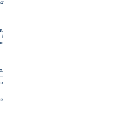
ct
и,
 і
ас
о,
 —
 в
не