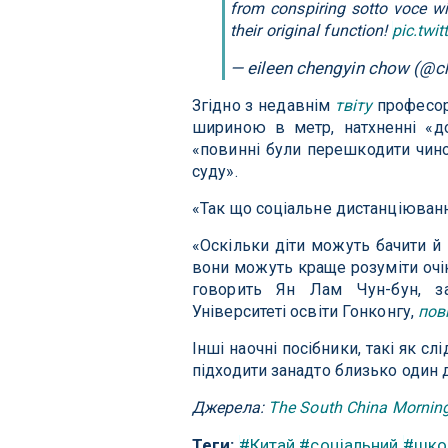
from conspiring sotto voce wi
their original function!
pic.tw
— eileen chengyin chow (@
Згідно з недавнім
твіту
професора
шириною в метр, натхненні «до
«повинні були перешкодити чино
суду».
«Так що соціальне дистанціюванн
«Оскільки діти можуть бачити й 
вони можуть краще розуміти очік
говорить Ян Лам Чун-бун, за
Університеті освіти Гонконгу,
пов
Інші наочні посібники, такі як с
підходити занадто близько один 
Джерела:
The South China Mornin
Теги:
#Китай
#соціальний
#шко