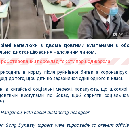
Weib
арівні капелюхи з двома довгими клапанами з об
ціальне дистанціювання належним чином.
риходить в норму після руйнівної битви з коронавірусі
ід до того, щоб діти не заразилися один одного в класі.
і в китайські соціальні мережі, показують, що школярі
довгими виступами по боках, щоб сприяти соціально
ET
.
n Hangzhou, with social distancing headgear
n Song Dynasty toppers were supposedly to prevent officia