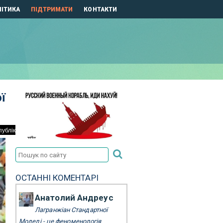
ІТИКА
ПІДТРИМАТИ
КОНТАКТИ
ї
ОСТАННІ КОМЕНТАРІ
Анатолий Андреус
Лагранжіан Стандартної
Моделі - це феноменологія