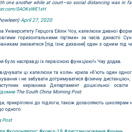
th one another while at court—so social distancing was in fa
itter.com/0AOKsWE1xH
chowleen)
April 27, 2020
 Університету Герцога Ейлін Чоу, капелюхи дивної форм
вгими горизонтальними пір'ями» за часів династії Сун
вникам змовитися [під їхнє дихання] один з одним під ч
я було насправді їх первісною функцією!» Чау додав.
відчувати ці капелюхи та коли« крила »б'ють один одног
ування і не забувати дотримуватися фізичну дистанцію»,
ступник керівника Департамент дошкільної освіти
ідомив
The South China Morning Post
.
ліди, прикріплені до підлоги, також дозволяють школярам 
до одного.
g Post
ла
#коронавірус
#ковід-19
#дистанціювання
#учень