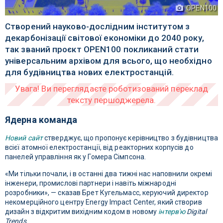
OPEN100
Створений науково-дослідним інститутом з
декарбонізації світової економіки до 2040 року,
так званий проєкт OPEN100 покликаний стати
універсальним архівом для всього, що необхідно
для будівництва нових електростанцій.
Ядерна команда
Новий сайт
стверджує, що пропонує керівництво з будівництва
всієї атомної електростанції, від реакторних корпусів до
панелей управління як у Гомера Сімпсона.
«Ми тільки почали, і в останні два тижні нас наповнили окремі
інженери, промислові партнери і навіть міжнародні
розробники», — сказав Брет Кугельмасс, керуючий директор
некомерційного центру Energy Impact Center, який створив
дизайн з відкритим вихідним кодом в новому
інтерв'ю
Digital
Trends
.