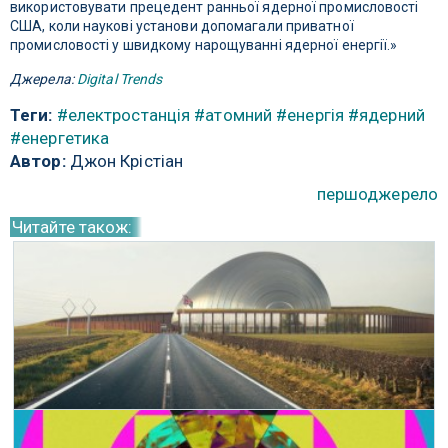
використовувати прецедент ранньої ядерної промисловості
США, коли наукові установи допомагали приватної
промисловості у швидкому нарощуванні ядерної енергії.»
Джерела:
Digital Trends
Теги:
#електростанція
#атомний
#енергія
#ядерний
#енергетика
Автор:
Джон Крістіан
першоджерело
Читайте також:
Ролс-Ройс будує крихітні ядерні реактори