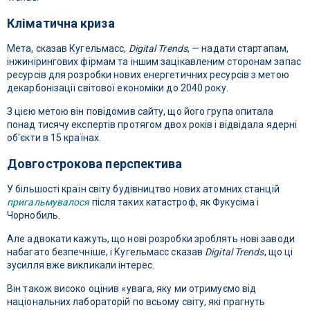
Кліматична криза
Мета, сказав Кугельмасс,
Digital Trends
, — надати стартапам,
інжинірингових фірмам та іншим зацікавленим сторонам запас
ресурсів для розробки нових енергетичних ресурсів з метою
декарбонізації світової економіки до 2040 року.
З цією метою він повідомив сайту, що його група опитала
понад тисячу експертів протягом двох років і відвідала ядерні
об'єкти в 15 країнах.
Довгострокова перспектива
У більшості країн світу будівництво нових атомних станцій
пригальмувалося
після таких катастроф, як Фукусіма і
Чорнобиль.
Але адвокати кажуть, що нові розробки зроблять нові заводи
набагато безпечніше, і Кугельмасс сказав
Digital Trends
, що ці
зусилля вже викликали інтерес.
Він також високо оцінив «увага, яку ми отримуємо від
національних лабораторій по всьому світу, які прагнуть