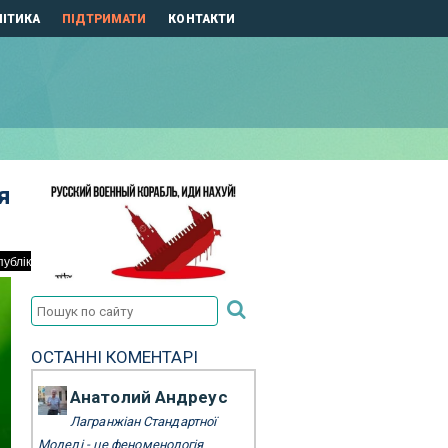
ІТИКА
ПІДТРИМАТИ
КОНТАКТИ
я
ОСТАННІ КОМЕНТАРІ
Анатолий Андреус
Лагранжіан Стандартної
Моделі - це феноменологія