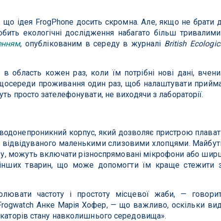
 що ідея FrogPhone досить скромна. Але, якщо не брати 
робить екологічні дослідження набагато більш тривалими
енням
, опублікованим в середу в журналі
British Ecologic
 в область кожен раз, коли їм потрібні нові дані, вчен
и щосереди проживання один раз, щоб налаштувати прийм
ть просто зателефонувати, не виходячи з лабораторії.
водонепроникний корпус, який дозволяє пристрою плават
то відвідуваного маленькими слизовими хлопцями. Майбут
лізу, можуть включати різноспрямовані мікрофони або шир
 інших тварин, що може допомогти їм краще стежити 
олювати частоту і простоту місцевої жаби, — говори
 Frogwatch Анке Марія Хофер, — що важливо, оскільки ви
икаторів стану навколишнього середовища».