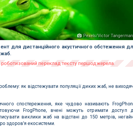
Pexels/Victor Tangerma
мент для дистанційного акустичного обстеження д
 жаб.
облему: як відстежувати популяції диких жаб, не виходя
ичного спостереження, яке чудово називають FrogPhon
стовуючи FrogPhone, вчені можуть отримати доступ 
писувати виклики жаб на відстані до 150 метрів, негай
о здоров'я екосистеми.