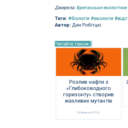
Джерела:
Британське екологічне
Теги:
#біологія
#екологія
#відс
Автор:
Ден Робітцкі
Читайте також:
Розлив нафти з
«Глибоководного
горизонту» створив
жахливих мутантів
26 Вересня 2019 р.