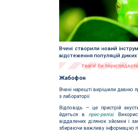
Вчені створили новий інстру
відстеження популяцій диких
Жабофон
Вчені нарешті вирішили давню пр
з лабораторії.
Відповідь — це пристрій акуст
йдеться в
прес-релізі
. Викори
віддалених ділянок зйомки і за
збираючи важливу інформацію пр