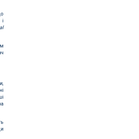
до
 і
al
им
ач
и,
ні
ші
за
ть
ди