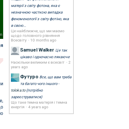
матерії з світу фотона, яка є
незначною часткою випадка
феноменології з світу фотіно, яка
в свою...
Це найближче, що ми маємо
nn
щодо головного рівняння
Всесвіту
·
10 months ago
ля
Samuel Walker
Це так
цікаво і одночасно лякаюче
Наскільки великим є всесвіт
·
2
years ago
Футуро
Все, що вам треба
чи
та багато чого іншого -
toloka.to
(потрібно
зареєструватися)
e,
Що таке темна матерія і темна
до
енергія
·
4 years ago
но