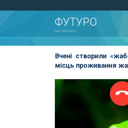
ФУТУРО
воно вже поруч!
Вчені створили «жа
місць проживання ж