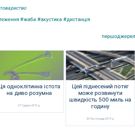
 товариство
теження
#жаба
#акустика
#дистанція
першоджере
Ця одноклітинна істота
Цей піднесений потяг
на диво розумна
може розвинути
швидкість 500 миль на
годину
07 Грудня 2019 р.
30 Листопада 2019 р.