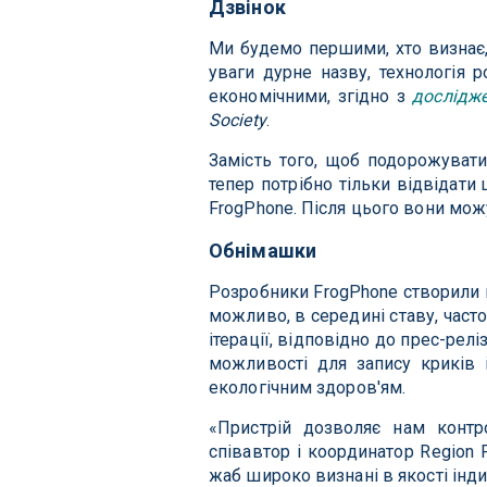
Дзвінок
Ми будемо першими, хто визнає,
уваги дурне назву, технологія 
економічними, згідно з
дослідж
Society
.
Замість того, щоб подорожувати
тепер потрібно тільки відвідат
FrogPhone. Після цього вони можу
Обнімашки
Розробники FrogPhone створили 
можливо, в середині ставу, час
ітерації, відповідно до прес-ре
можливості для запису криків
екологічним здоров'ям.
«Пристрій дозволяє нам контр
співавтор і координатор Region
жаб широко визнані в якості інд