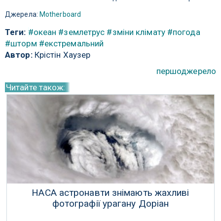
Джерела:
Motherboard
Теги:
#океан
#землетрус
#зміни клімату
#погода
#шторм
#екстремальний
Автор:
Крістін Хаузер
першоджерело
Читайте також:
НАСА астронавти знімають жахливі
фотографії урагану Доріан