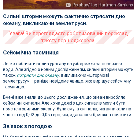
Pixabay/Tag Hartman-Simkins
Сильні шторми можуть фактично стрясати дно
океану, викликаючи землетруси.
Сейсмічна таємниця
Легко побачити вплив урагану на узбережжі на поверхню
води. Але згідно з новим дослідженням, сильні шторми можуть
також
потрясти дно океану
, викликаючи «штормові
землетрусу» — раніше невідоме явище, яке вирішує сейсмічну
таємницю.
Вчені вже знали до цього дослідження, що океан виробляє
сейсмічні сигнали. Але хоча деякі з цих сигналів могли бути
пояснені хвилями океану, була смуга сигналів, які виникали на
частоті від 0,02 до 0,05 герц, які, здавалося б, можна пояснити.
Зв'язок з погодою