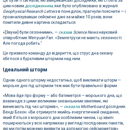
Це були ті сигнали, які американські дослідники, які стоять за
цим новим
дослідженням
, яке було опубліковано в журналі
Geophysical Research Letters
в понеділок, прагнули пояснити — і
проаналізувавши сейсмічні дані за майже 10 років, вони
помітили дивне картина складається.
«[Звуки] були сезонними», —
сказав
Science News
науковий
співробітник Wenyuan Fan. «Землетруси не мають сезонності.
Але погода робить."
Це призвело команду до відкриття, що струс дна океану
збіглося з бурхливим штормом над ним.
Ідеальний шторм
Однак одного шторму недостатньо, щоб викликати шторм —
морське дно під штормом теж має бути правильної форми.
«Мова йде про форму — або батиметрія — морського дна, що
взаємодіє з цими великими океанськими хвилями, які
виникають під час штормів», —
сказала
Motherboard
дослідник
Венді Бохон. «Ви отримуєте якийсь енергетичний скидання,
який б'ється з морського дна особливим чином, і ці хвилі
поширюються у всіх напрямках у вигляді послідовних пакетів,
які ми потім можемо виявити за допомогою сейсмометрів».