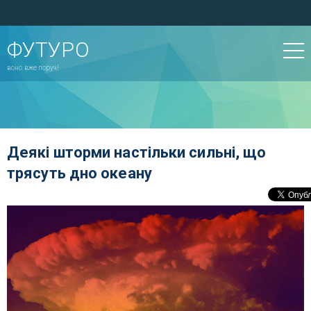
ФУТУРО
воно вже поруч!
Деякі шторми настільки сильні, що
трясуть дно океану