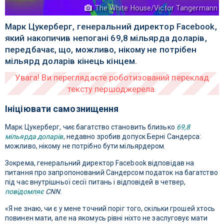
The White House/Victor Tangermann
Марк Цукерберг, генеральний директор Facebook,
який накопичив непогані 69,8 мільярда доларів,
передбачає, що, можливо, нікому не потрібен
мільярд доларів кінець кінцем.
Ініціювати самознищення
Марк Цукерберг, чиє багатство становить близько
69,8
мільярда доларів
, недавно зробив допуск Берні Сандерса:
можливо, нікому не потрібно бути мільярдером.
Зокрема, генеральний директор Facebook відповідав на
питання про запропонований Сандерсом податок на багатство
під час внутрішньої сесії питань і відповідей в четвер,
повідомляє
CNN
.
«Я не знаю, чи є у мене точний поріг того, скільки грошей хтось
повинен мати, але на якомусь рівні ніхто не заслуговує мати