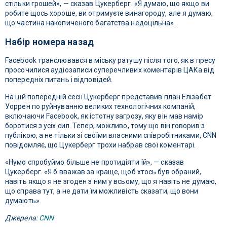
стільки грошей», — сказав Цукерберг. «Я думаю, що якщо ви
робите щось хороше, ви отримуєте винагороду, але я думаю,
що частина накопиченого багатства недоцільна».
Набір номера назад
Facebook транслювався в міську ратушу після того, як в пресу
просочилися аудіозаписи суперечливих коментарів ЦАКа від
попередніх питань і відповідей.
На цій попередній сесії Цукерберг представив план Елізабет
Уоррен по руйнуванню великих технологічних компаній,
включаючи Facebook, як істотну загрозу, яку він мав намір
боротися з усіх сил. Тепер, можливо, тому що він говорив з
публікою, а не тільки зі своїми власними співробітниками, CNN
повідомляє, що Цукерберг трохи набрав свої коментарі.
«Нумо спробуймо більше не протидіяти їй», — сказав
Цукерберг. «Я б вважав за краще, щоб хтось був обраний,
навіть якщо я не згоден з ним у всьому, що я навіть не думаю,
що справа тут, а не дати їм можливість сказати, що вони
думають».
Джерела:
CNN