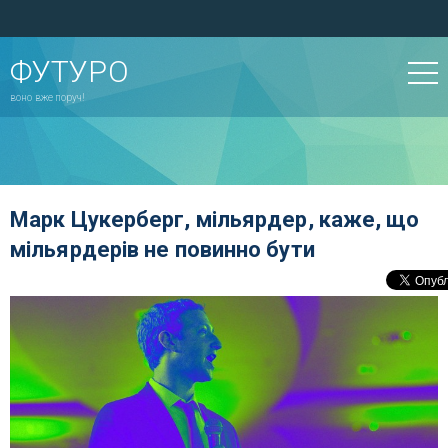
ФУТУРО
воно вже поруч!
Марк Цукерберг, мільярдер, каже, що
мільярдерів не повинно бути