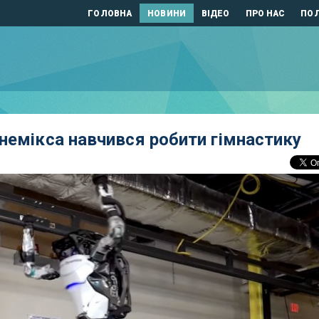
ГОЛОВНА
НОВИНИ
ВІДЕО
ПРО НАС
ПОЛ
немікса навчився робити гімнастику