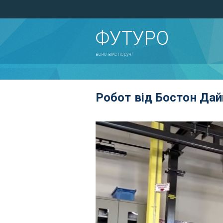
ФУТУРО
воно вже поруч!
Робот від Бостон Дай