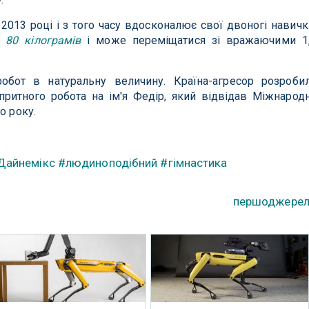
2013 році і з того часу вдосконалює свої двоногі навичк
о
80 кілограмів
і може переміщатися зі вражаючими 1
обот в натуральну величину. Країна-агресор розроби
ритного робота на ім'я Федір, який відвідав Міжнарод
о року.
Дайнемікс
#людиноподібний
#гімнастика
першоджере