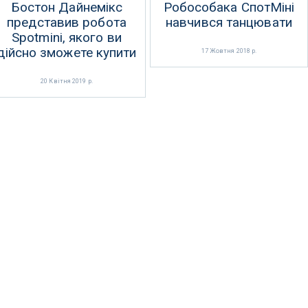
Бостон Дайнемікс
Робособака СпотМіні
представив робота
навчився танцювати
Spotmini, якого ви
дійсно зможете купити
17 Жовтня 2018 р.
20 Квітня 2019 р.