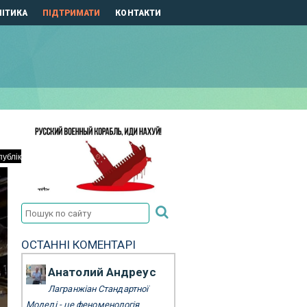
ІТИКА
ПІДТРИМАТИ
КОНТАКТИ
ОСТАННІ КОМЕНТАРІ
Анатолий Андреус
Лагранжіан Стандартної
Моделі - це феноменологія