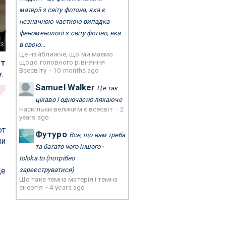
матерії з світу фотона, яка є
незначною часткою випадка
феноменології з світу фотіно, яка
cs
в свою...
Це найближче, що ми маємо
от
щодо головного рівняння
Всесвіту
·
10 months ago
.
Samuel Walker
Це так
цікаво і одночасно лякаюче
Наскільки великим є всесвіт
·
2
years ago
от
Футуро
Все, що вам треба
чи
та багато чого іншого -
toloka.to
(потрібно
зареєструватися)
це
Що таке темна матерія і темна
енергія
·
4 years ago