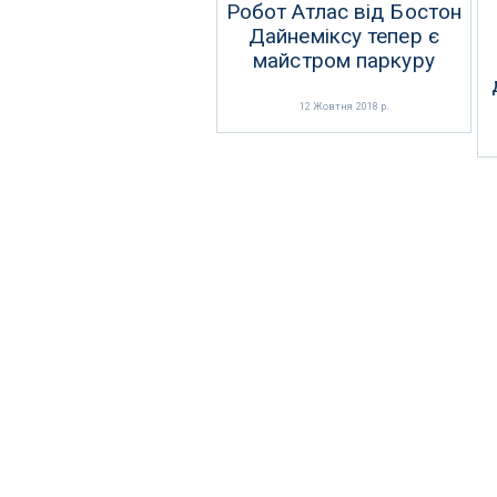
Робот Атлас від Бостон
Дайнеміксу тепер є
майстром паркуру
12 Жовтня 2018 р.