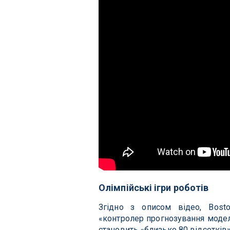
Олімпійські ігри роботів
Згідно з описом відео, Bosto
«контролер прогнозування модел
становить «близько 80 відсотків»