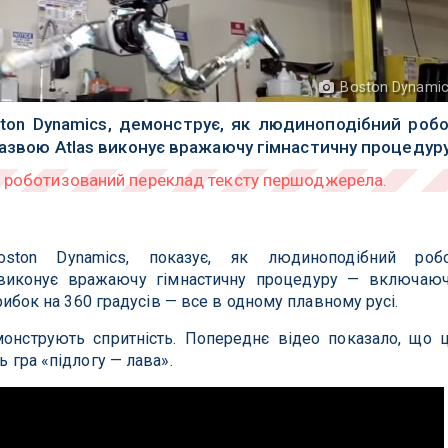
Boston Dynami
ton Dynamics, демонструє, як людиноподібний роб
назвою Atlas виконує вражаючу гімнастичну процедуру
ston Dynamics, показує, як людиноподібний роб
s виконує вражаючу гімнастичну процедуру — включаю
стрибок на 360 градусів — все в одному плавному русі.
монструють спритність. Попереднє відео показало, що 
ь гра «підлогу — лава».