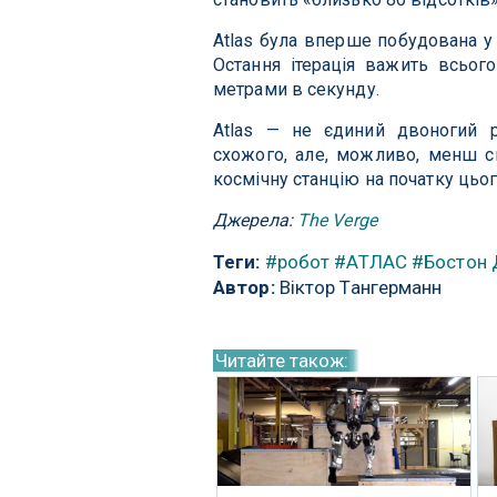
Atlas була вперше побудована у 
Остання ітерація важить всьог
метрами в секунду.
Atlas — не єдиний двоногий р
схожого, але, можливо, менш сп
космічну станцію на початку цьог
Джерела:
The Verge
Теги:
#робот
#АТЛАС
#Бостон 
Автор:
Віктор Тангерманн
Читайте також: