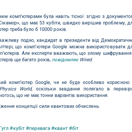
им комп'ютерами була навіть тісної: згідно з документо
Сікамор», що має 53 кубіти, швидко вирішив проблему, д
тер треба було б 10000 років.
о важливу подію, кандидат в президенти від Демократичн
іттері, що комп'ютери Google можна використовувати д
п'ютерів. Але експерти вважають, що злому шифрування
терів ще багато років,
повідомляє
Wired
.
вий комп'ютер Google, чи не буде особливо корисною
Physics World
, оскільки завдання полягало в перевір
огось, що не має тонни варіантів використання.
ження концепції сили квантових обчислень.
Гугл
#кубіт
#перевага
#квант
#біт