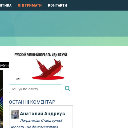
ІТИКА
ПІДТРИМАТИ
КОНТАКТИ
ОСТАННІ КОМЕНТАРІ
Анатолий Андреус
Лагранжіан Стандартної
Моделі - це феноменологія