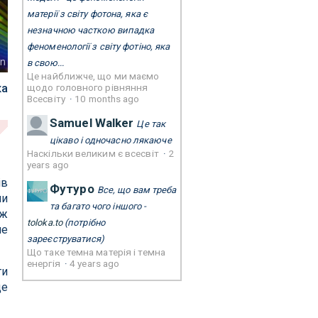
матерії з світу фотона, яка є
незначною часткою випадка
феноменології з світу фотіно, яка
nn
в свою...
Це найближче, що ми маємо
ка
щодо головного рівняння
Всесвіту
·
10 months ago
Samuel Walker
Це так
цікаво і одночасно лякаюче
Наскільки великим є всесвіт
·
2
years ago
ів
Футуро
Все, що вам треба
ми
та багато чого іншого -
іж
toloka.to
(потрібно
не
зареєструватися)
Що таке темна матерія і темна
енергія
·
4 years ago
ти
ще