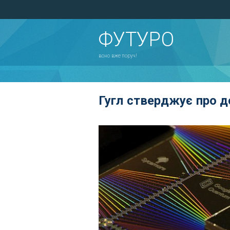
ФУТУРО
воно вже поруч!
Гугл стверджує про д