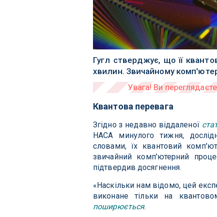
Гугл стверджує, що її квант
хвилин. Звичайному комп'ютер
Квантова перевага
Згідно з недавно віддаленої
стат
НАСА минулого тижня, дослід
словами, їх квантовий комп'ю
звичайний комп'ютерний проц
підтвердив досягнення.
«Наскільки нам відомо, цей екс
виконане тільки на квантов
поширюється
.