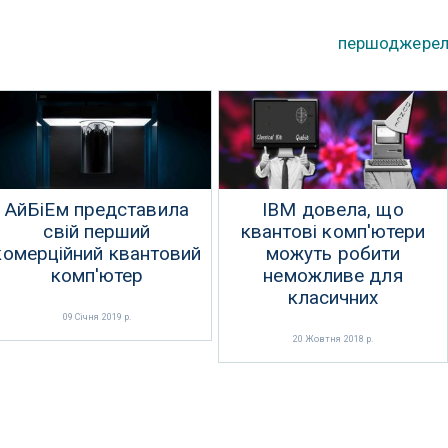
першоджере
АйБіЕм представила
IBM довела, що
свій перший
квантові комп'ютери
комерційний квантовий
можуть робити
комп'ютер
неможливе для
класичних
09 Січня 2019 р.
20 Жовтня 2018 р.