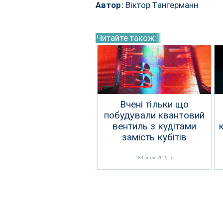
Автор:
Віктор Тангерманн
Читайте також:
Вчені тільки що
побудували квантовий
вентиль з кудітами
замість кубітів
18 Липня 2019 р.