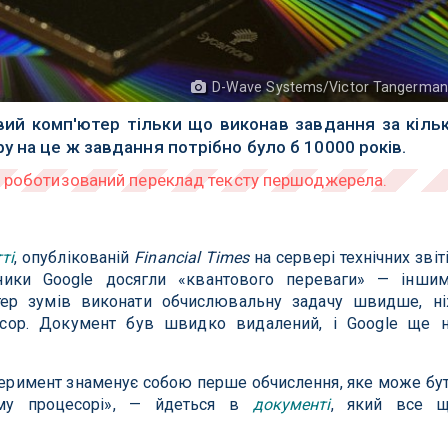
D-Wave Systems/Victor Tangerma
овий комп'ютер тільки що виконав завдання за кіль
у на це ж завдання потрібно було б 10000 років.
ті
, опублікованій
Financial Times
на сервері технічних звіт
ники Google досягли «квантового переваги» — інши
тер зумів виконати обчислювальну задачу швидше, н
есор. Документ був швидко видалений, і Google ще 
перимент знаменує собою перше обчислення, яке може бу
ому процесорі», — йдеться в
документі
, який все 