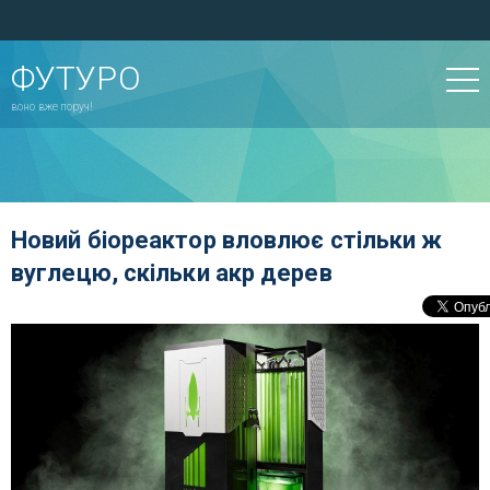
ФУТУРО
воно вже поруч!
Новий біореактор вловлює стільки ж
вуглецю, скільки акр дерев