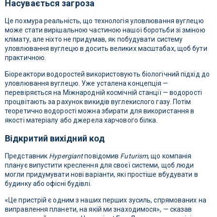
Насувається загроза
Це похмура реальність, що технологія уловлювання вуглецю
може стати вирішальною частиною нашої боротьби зі зміною
клімату, але ніхто не придумав, як побудувати систему
уловлювання вуглецю в досить великих масштабах, щоб бути
практичною.
Біореактори водоростей використовують біологічний підхід до
уловлювання вуглецю. Уже усталена концепція —
перевіряється на Міжнародній космічній станції — водорості
процвітають за рахунок викидів вуглекислого газу. Потім
теоретично водорості можна збирати для використання в
якості матеріалу або джерела харчового білка.
Відкритий вихідний код
Представник
Hypergiant
повідомив
Futurism
, що компанія
планує випустити креслення для своєї системи, щоб люди
могли придумувати нові варіанти, які простіше вбудувати в
будинку або офісні будівлі.
«Це пристрій є одним з наших перших зусиль, спрямованих на
виправлення планети, на якій ми знаходимося», — сказав