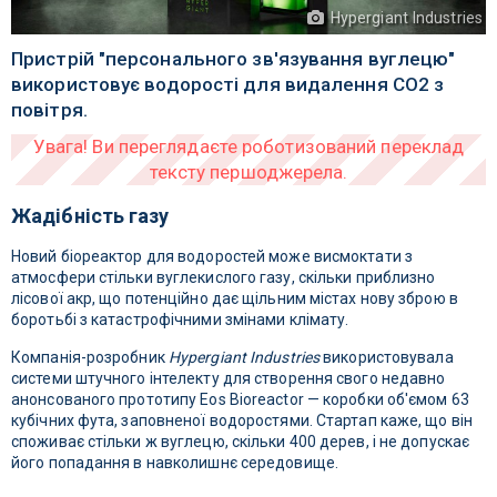
Hypergiant Industries
Пристрій "персонального зв'язування вуглецю"
використовує водорості для видалення CO2 з
повітря.
Жадібність газу
Новий біореактор для водоростей може висмоктати з
атмосфери стільки вуглекислого газу, скільки приблизно
лісової акр, що потенційно дає щільним містах нову зброю в
боротьбі з катастрофічними змінами клімату.
Компанія-розробник
Hypergiant Industries
використовувала
системи штучного інтелекту для створення свого недавно
анонсованого прототипу Eos Bioreactor — коробки об'ємом 63
кубічних фута, заповненої водоростями. Стартап каже, що він
споживає стільки ж вуглецю, скільки 400 дерев, і не допускає
його попадання в навколишнє середовище.