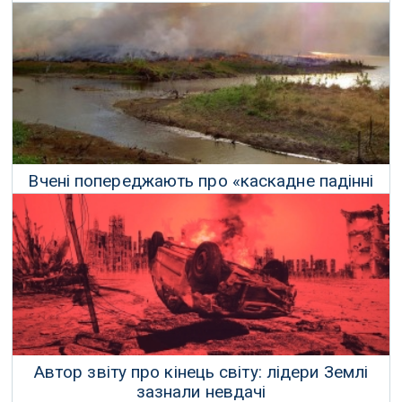
викоренити викиди вуглецю
30 Листопада 2018 р.
Вчені попереджають про «каскадне падінні
системи» в тропічних лісах Амазонки
24 Серпня 2019 р.
Автор звіту про кінець світу: лідери Землі
зазнали невдачі