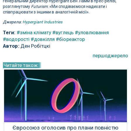
генеральний директор Hypergiant Бен Ламм в прес-релізі,
розглянутому
Futurism
. «Ми сподіваємося надихати і
співпрацювати з іншими в аналогічній місії».
Джерела:
Hypergiant Industries
Теги:
#зміна клімату
#вуглець
#уловлювання
#водорості
#довкілля
#біореактор
Автор:
Ден Робітцкі
першоджерело
Читайте також:
Євросоюз оголосив про плани повністю