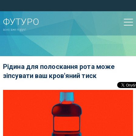
ФУТУРО
воно вже поруч!
Рідина для полоскання рота може
зіпсувати ваш кров'яний тиск