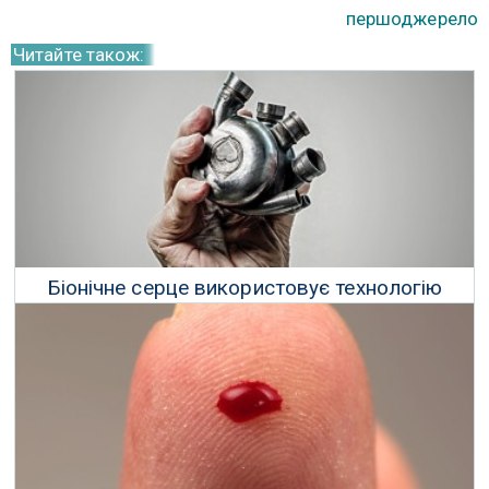
першоджерело
Читайте також:
Біонічне серце використовує технологію
маглева, щоб качати кров
26 Серпня 2019 р.