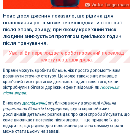
Victor Tangermann
Нове дослідження показало, що рідина для
полоскання рота може перешкоджати гіпотонії
після вправ, явищу, при якому кров'яний тиск
людини знижується протягом декількох годин
після тренування.
Вправи можуть зробити більше, ніж просто допомогти вам
розвинути струнку статуру. Це може також знизити ваше
кров'яний тиск протягом декількох годин після того, як ви
зістрибнули з бігової доріжки, ефект, відомий як
гіпотензія
після вправ
.
В новому
дослідженні
, опублікованому в журналі «
Вільна
радикальна біологія і медицина
», група європейських
дослідників детально розповідає про свої спроби з'ясувати, що
саме викликає гіпотензію після вправ, — і це привело їх до
відкриття, що рідина для полоскання рота на самому справі
може стати цьому на заваді.