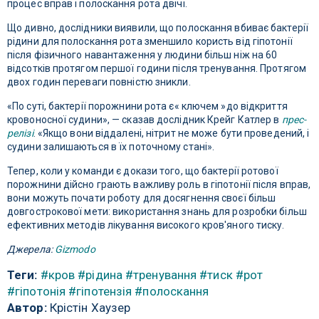
процес вправ і полоскання рота двічі.
Що дивно, дослідники виявили, що полоскання вбиває бактерії
рідини для полоскання рота зменшило користь від гіпотонії
після фізичного навантаження у людини більш ніж на 60
відсотків протягом першої години після тренування. Протягом
двох годин переваги повністю зникли.
«По суті, бактерії порожнини рота є« ключем »до відкриття
кровоносної судини», — сказав дослідник Крейг Катлер в
прес-
релізі
. «Якщо вони віддалені, нітрит не може бути проведений, і
судини залишаються в їх поточному стані».
Тепер, коли у команди є докази того, що бактерії ротової
порожнини дійсно грають важливу роль в гіпотонії після вправ,
вони можуть почати роботу для досягнення своєї більш
довгострокової мети: використання знань для розробки більш
ефективних методів лікування високого кров'яного тиску.
Джерела:
Gizmodo
Теги:
#кров
#рідина
#тренування
#тиск
#рот
#гіпотонія
#гіпотензія
#полоскання
Автор:
Крістін Хаузер