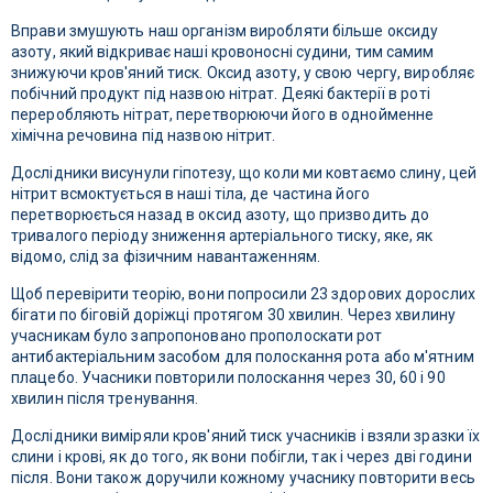
Вправи змушують наш організм виробляти більше оксиду
азоту, який відкриває наші кровоносні судини, тим самим
знижуючи кров'яний тиск. Оксид азоту, у свою чергу, виробляє
побічний продукт під назвою нітрат. Деякі бактерії в роті
переробляють нітрат, перетворюючи його в однойменне
хімічна речовина під назвою нітрит.
Дослідники висунули гіпотезу, що коли ми ковтаємо слину, цей
нітрит всмоктується в наші тіла, де частина його
перетворюється назад в оксид азоту, що призводить до
тривалого періоду зниження артеріального тиску, яке, як
відомо, слід за фізичним навантаженням.
Щоб перевірити теорію, вони попросили 23 здорових дорослих
бігати по біговій доріжці протягом 30 хвилин. Через хвилину
учасникам було запропоновано прополоскати рот
антибактеріальним засобом для полоскання рота або м'ятним
плацебо. Учасники повторили полоскання через 30, 60 і 90
хвилин після тренування.
Дослідники виміряли кров'яний тиск учасників і взяли зразки їх
слини і крові, як до того, як вони побігли, так і через дві години
після. Вони також доручили кожному учаснику повторити весь