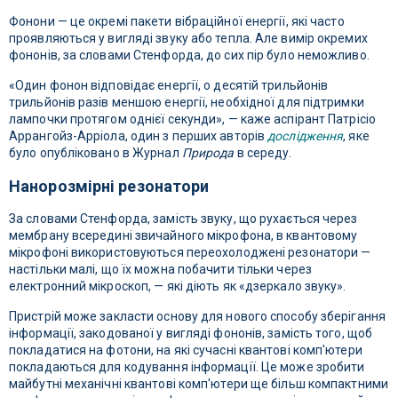
Фонони — це окремі пакети вібраційної енергії, які часто
проявляються у вигляді звуку або тепла. Але вимір окремих
фононів, за словами Стенфорда, до сих пір було неможливо.
«Один фонон відповідає енергії, о десятій трильйонів
трильйонів разів меншою енергії, необхідної для підтримки
лампочки протягом однієї секунди», — каже аспірант Патрісіо
Аррангойз-Арріола, один з перших авторів
дослідження
, яке
було опубліковано в Журнал
Природа
в середу.
Нанорозмірні резонатори
За словами Стенфорда, замість звуку, що рухається через
мембрану всередині звичайного мікрофона, в квантовому
мікрофоні використовуються переохолоджені резонатори —
настільки малі, що їх можна побачити тільки через
електронний мікроскоп, — які діють як «дзеркало звуку».
Пристрій може закласти основу для нового способу зберігання
інформації, закодованої у вигляді фононів, замість того, щоб
покладатися на фотони, на які сучасні квантові комп'ютери
покладаються для кодування інформації. Це може зробити
майбутні механічні квантові комп'ютери ще більш компактними