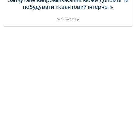
Заплутане випромінювання може допомогти
побудувати «квантовий інтернет»
06 Липня 2019 р.