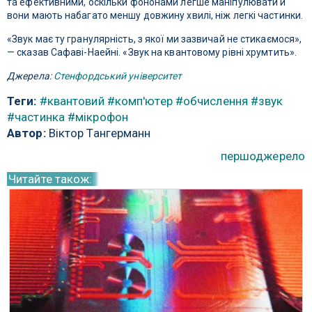
та ефективними, оскільки фононами легше маніпулювати й
вони мають набагато меншу довжину хвилі, ніж легкі частинки.
«Звук має ту гранулярність, з якої ми зазвичай не стикаємося»,
— сказав Сафаві-Наейні. «Звук на квантовому рівні хрумтить».
Джерела:
Стенфордський університет
Теги:
#квантовий
#комп'ютер
#обчислення
#звук
#частинка
#мікрофон
Автор:
Віктор Тангерманн
першоджерело
Читайте також: