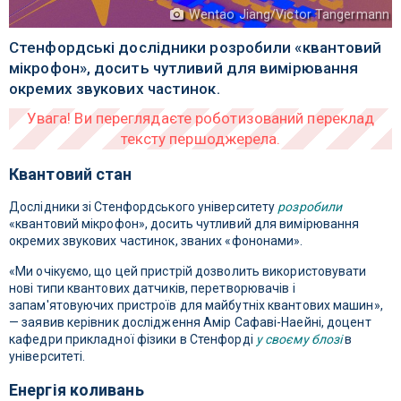
Wentao Jiang/Victor Tangermann
Стенфордські дослідники розробили «квантовий
мікрофон», досить чутливий для вимірювання
окремих звукових частинок.
Квантовий стан
Дослідники зі Стенфордського університету
розробили
«квантовий мікрофон», досить чутливий для вимірювання
окремих звукових частинок, званих «фононами».
«Ми очікуємо, що цей пристрій дозволить використовувати
нові типи квантових датчиків, перетворювачів і
запам'ятовуючих пристроїв для майбутніх квантових машин»,
— заявив керівник дослідження Амір Сафаві-Наейні, доцент
кафедри прикладної фізики в Стенфорді
у своєму блозі
в
університеті.
Енергія коливань