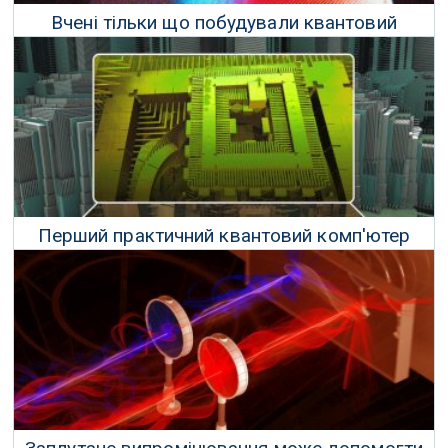
Вчені тільки що побудували квантовий
вентиль з кудітами замість кубітів
18 Липня 2019 р.
Перший практичний квантовий комп'ютер
може з'явитися вже за п'ять років
22 Вересня 2018 р.