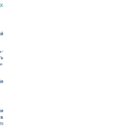
у
,
ий
ь-
ть
н-
ія
ми
в
ті