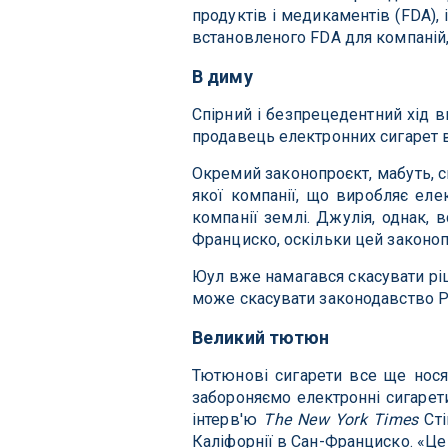
продуктів і медикаментів (FDA), 
встановленого FDA для компаній,
В диму
Спірний і безпрецедентний хід в
продавець електронних сигарет в
Окремий законопроєкт, мабуть, сп
якої компанії, що виробляє еле
компанії землі. Джулія, однак, 
Франциско, оскільки цей законоп
Юул вже намагався скасувати ріш
може скасувати законодавство Ра
Великий тютюн
Тютюнові сигарети все ще нося
забороняємо електронні сигарет
інтерв'ю
The New York Times
Сті
Каліфорнії в Сан-Франциско. «Це 