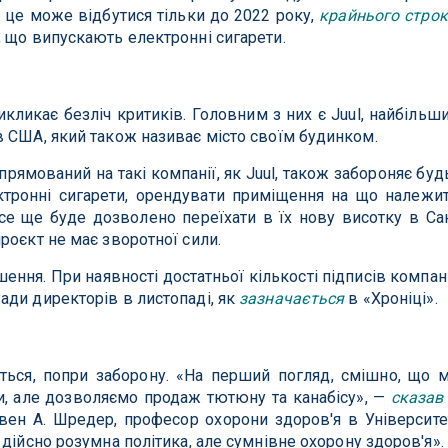
і це може відбутися тільки до 2022 року,
крайнього строк
 що випускають електронні сигарети.
икликає безліч критиків. Головним з них є Juul, найбільш
 США, який також називає місто своїм будинком.
рямований на такі компанії, як Juul, також забороняє буд
ктронні сигарети, орендувати приміщення на що належи
все ще буде дозволено переїхати в їх нову висотку в Са
роєкт не має зворотної сили.
ення. При наявності достатньої кількості підписів компан
ди директорів в листопаді, як
зазначається
в «Хроніці».
ться, попри заборону. «На перший погляд, смішно, що 
и, але дозволяємо продаж тютюну та канабісу», —
сказав
вен А. Шредер, професор охорони здоров'я в Університе
дійсно розумна політика, але сумнівне охорону здоров'я».