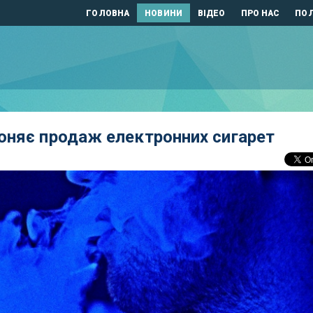
ГОЛОВНА
НОВИНИ
ВІДЕО
ПРО НАС
ПОЛ
оняє продаж електронних сигарет