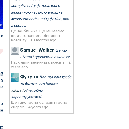
матерії з світу фотона, яка є
незначною часткою випадка
феноменології з світу фотіно, яка
nn
в свою...
Це найближче, що ми маємо
их
щодо головного рівняння
Всесвіту
·
10 months ago
Samuel Walker
Це так
цікаво і одночасно лякаюче
Наскільки великим є всесвіт
·
2
years ago
ий
Футуро
Все, що вам треба
ів
та багато чого іншого -
не
toloka.to
(потрібно
зареєструватися)
Що таке темна матерія і темна
 в
енергія
·
4 years ago
нн
их