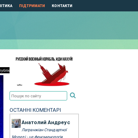
ІТИКА
ПІДТРИМАТИ
КОНТАКТИ
ОСТАННІ КОМЕНТАРІ
Анатолий Андреус
Лагранжіан Стандартної
Моделі - це феноменологія