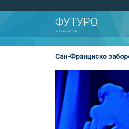
ФУТУРО
воно вже поруч!
Сан-Франциско забор