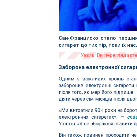
Сан-Франциско стало перши
сигарет до тих пір, поки їх на
Заборона електронної сигар
Одним з важливих кроків стал
заборонив електронні сигарети 
після того, як мер його підпиш
діяти через сім місяців після цьог
«Ми витратили 90-і роки на боро
електронних сигаретах», —
ска
Уолтон. «Я не збираюся ставити 
Він також повинен проходити че