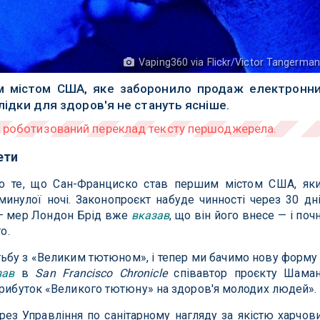
Vaping360 via Flickr/Victor Tangerma
м містом США, яке заборонило продаж електронн
слідки для здоров'я не стануть ясніше.
ети
о те, що Сан-Франциско став першим містом США, як
минулої ночі. Законопроєкт набуде чинності через 30 дн
е — мер Лондон Брід вже
вказав
, що він його внесе — і поч
о.
тьбу з «Великим тютюном», і тепер ми бачимо нову форму
зав
в
San Francisco Chronicle
співавтор проєкту Шама
прибуток «Великого тютюну» на здоров'я молодих людей».
рез Управління по санітарному нагляду за якістю харчов