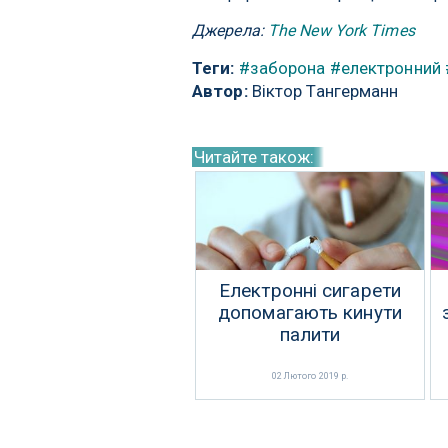
Джерела:
The New York Times
Теги:
#заборона
#електронний
Автор:
Віктор Тангерманн
Читайте також:
Електронні сигарети
допомагають кинути
палити
02 Лютого 2019 р.