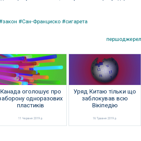
#закон
#Сан-Франциско
#сигарета
першоджере
Канада оголошує про
Уряд Китаю тільки що
заборону одноразових
заблокував всю
пластиків
Вікіпедію
11 Червня 2019 р.
16 Травня 2019 р.