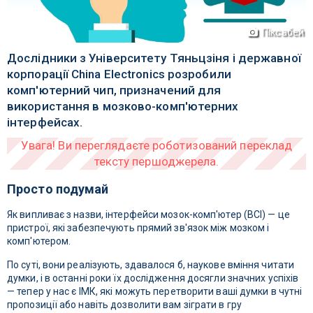
Піксабей
Дослідники з Університету Тяньцзіня і державної
корпорації China Electronics розробили
комп'ютерний чип, призначений для
використання в мозково-комп'ютерних
інтерфейсах.
Просто подумай
Як випливає з назви, інтерфейси мозок-комп'ютер (BCI) — це
пристрої, які забезпечують прямий зв'язок між мозком і
комп'ютером.
По суті, вони реалізують, здавалося б, наукове вміння читати
думки, і в останні роки їх дослідження досягли значних успіхів
— тепер у нас є ІМК, які можуть перетворити ваші думки в чутні
пропозиції або навіть дозволити вам зіграти в гру