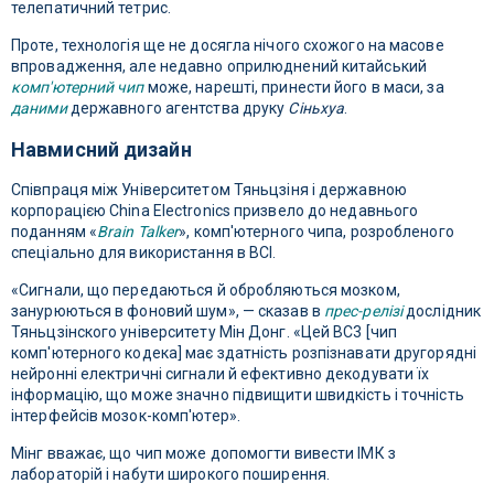
телепатичний тетрис.
Проте, технологія ще не досягла нічого схожого на масове
впровадження, але недавно оприлюднений китайський
комп'ютерний чип
може, нарешті, принести його в маси, за
даними
державного агентства друку
Сіньхуа
.
Навмисний дизайн
Співпраця між Університетом Тяньцзіня і державною
корпорацією China Electronics призвело до недавнього
поданням «
Brain Talker
», комп'ютерного чипа, розробленого
спеціально для використання в BCI.
«Сигнали, що передаються й обробляються мозком,
занурюються в фоновий шум», — сказав в
прес-релізі
дослідник
Тяньцзінского університету Мін Донг. «Цей BC3 [чип
комп'ютерного кодека] має здатність розпізнавати другорядні
нейронні електричні сигнали й ефективно декодувати їх
інформацію, що може значно підвищити швидкість і точність
інтерфейсів мозок-комп'ютер».
Мінг вважає, що чип може допомогти вивести ІМК з
лабораторій і набути широкого поширення.