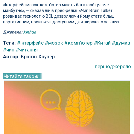
«Інтерфейс мозок-комп'ютер мають багатообіцяюче
майбутнє», — сказав він в прес-релізі. «Чип Brain Talker
розвиває технологію BCI, дозволяючи йому стати більш
портативним, носиться і доступним для широкого загалу».
Джерела:
Xinhua
Теги:
#інтерфейс
#мозок
#комп'ютер
#Китай
#думка
#чип
#читання
Автор:
Крістін Хаузер
першоджерело
Читайте також: