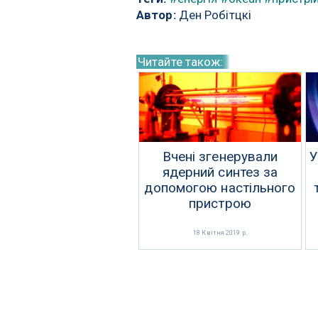
Автор:
Ден Робітцкі
Читайте також:
Вчені згенерували
У
ядерний синтез за
допомогою настільного
пристрою
18 Квітня 2019 р.