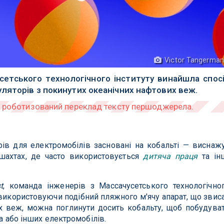
Victor Tangerma
сетського технологічного інституту винайшла спос
ляторів з покинутих океанічних нафтових веж.
рів для електромобілів засновані на кобальті — виснаж
шахтах, де часто використовується
дитяча праця
та ін
t
, команда інженерів з Массачусетського технологічно
 використовуючи подібний пляжного м'ячу апарат, що звис
х веж, можна поглинути досить кобальту, щоб побудува
la або інших електромобілів.