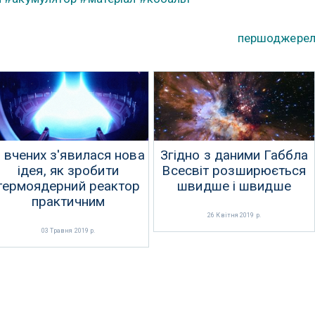
першоджере
 вчених з'явилася нова
Згідно з даними Габбла
ідея, як зробити
Всесвіт розширюється
термоядерний реактор
швидше і швидше
практичним
26 Квітня 2019 р.
03 Травня 2019 р.