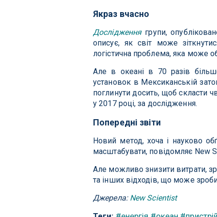
Якраз вчасно
Дослідження
групи, опублікован
описує, як світ може зіткнути
логістична проблема, яка може о
Але в океані в 70 разів більш
установок в Мексиканській зато
поглинути досить, щоб скласти ч
у 2017 році, за дослідження.
Попередні звіти
Новий метод, хоча і науково об
масштабувати, повідомляє New Sci
Але можливо знизити витрати, з
та інших відходів, що може зроб
Джерела:
New Scientist
Теги:
#енергія
#океан
#пристрі