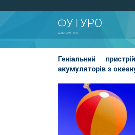
ФУТУРО
воно вже поруч!
Геніальний прист
акумуляторів з океан