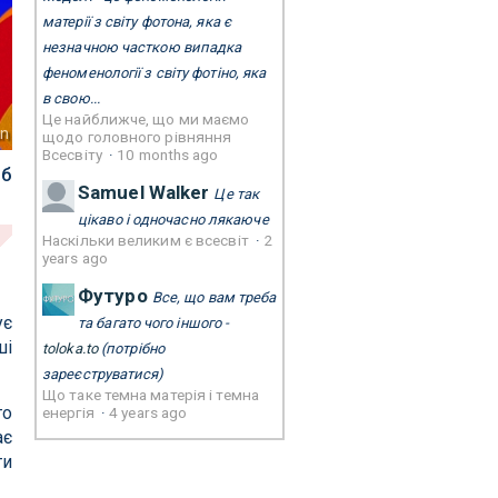
матерії з світу фотона, яка є
незначною часткою випадка
феноменології з світу фотіно, яка
в свою...
Це найближче, що ми маємо
nn
щодо головного рівняння
Всесвіту
·
10 months ago
іб
Samuel Walker
Це так
цікаво і одночасно лякаюче
Наскільки великим є всесвіт
·
2
years ago
Футуро
Все, що вам треба
ує
та багато чого іншого -
ші
toloka.to
(потрібно
зареєструватися)
Що таке темна матерія і темна
го
енергія
·
4 years ago
ає
ти