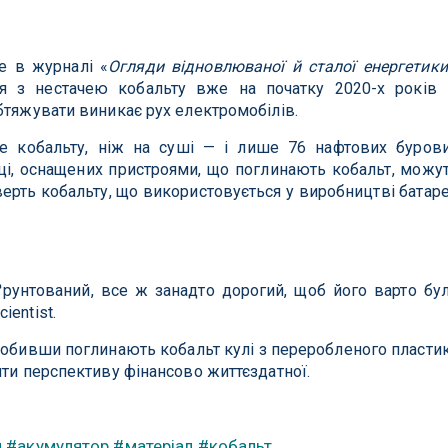
е в журналі «
Огляди відновлюваної й сталої енергетики
ся з нестачею кобальту вже на початку 2020-х років
бтяжувати виникає рух електромобілів.
е кобальту, ніж на суші — і лише 76 нафтових буров
ці, оснащених пристроями, що поглинають кобальт, можу
верть кобальту, що використовується у виробництві батар
ґрунтований, все ж занадто дорогий, щоб його варто бу
entist.
робивши поглинають кобальт кулі з переробленого пласти
ити перспективу фінансово життєздатної.
й
#акумулятор
#матеріал
#кобальт