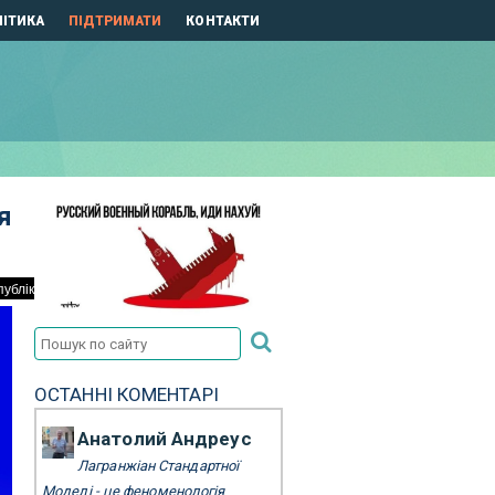
ІТИКА
ПІДТРИМАТИ
КОНТАКТИ
я
ОСТАННІ КОМЕНТАРІ
Анатолий Андреус
Лагранжіан Стандартної
Моделі - це феноменологія