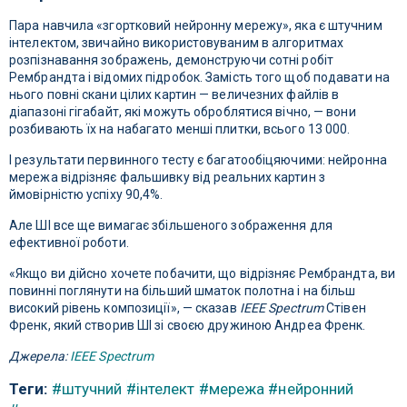
Пара навчила «згортковий нейронну мережу», яка є штучним
інтелектом, звичайно використовуваним в алгоритмах
розпізнавання зображень, демонструючи сотні робіт
Рембрандта і відомих підробок. Замість того щоб подавати на
нього повні скани цілих картин — величезних файлів в
діапазоні гігабайт, які можуть оброблятися вічно, — вони
розбивають їх на набагато менші плитки, всього 13 000.
І результати первинного тесту є багатообіцяючими: нейронна
мережа відрізняє фальшивку від реальних картин з
ймовірністю успіху 90,4%.
Але ШІ все ще вимагає збільшеного зображення для
ефективної роботи.
«Якщо ви дійсно хочете побачити, що відрізняє Рембрандта, ви
повинні поглянути на більший шматок полотна і на більш
високий рівень композиції», — сказав
IEEE Spectrum
Стівен
Френк, який створив ШІ зі своєю дружиною Андреа Френк.
Джерела:
IEEE Spectrum
Теги:
#штучний
#інтелект
#мережа
#нейронний