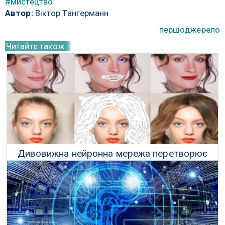
#мистецтво
Автор:
Віктор Тангерманн
першоджерело
Читайте також:
Дивовижна нейронна мережа перетворює
каракулі в реалістичні зображення
31 Березня 2019 р.