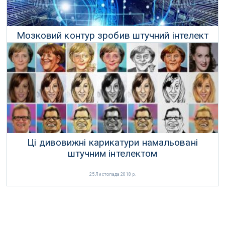
Мозковий контур зробив штучний інтелект
набагато швидшим
14 Червня 2018 р.
Ці дивовижні карикатури намальовані
штучним інтелектом
25 Листопада 2018 р.