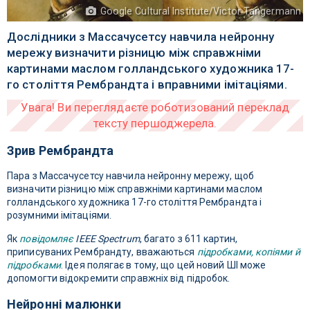
Google Cultural Institute/Victor Tangermann
Дослідники з Массачусетсу навчила нейронну
мережу визначити різницю між справжніми
картинами маслом голландського художника 17-
го століття Рембрандта і вправними імітаціями.
Зрив Рембрандта
Пара з Массачусетсу навчила нейронну мережу, щоб
визначити різницю між справжніми картинами маслом
голландського художника 17-го століття Рембрандта і
розумними імітаціями.
Як
повідомляє
IEEE Spectrum
, багато з 611 картин,
приписуваних Рембрандту, вважаються
підробками, копіями й
підробками
. Ідея полягає в тому, що цей новий ШІ може
допомогти відокремити справжніх від підробок.
Нейронні малюнки