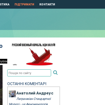
ІТИКА
ПІДТРИМАТИ
КОНТАКТИ
ю
ОСТАННІ КОМЕНТАРІ
Анатолий Андреус
Лагранжіан Стандартної
Моделі - це феноменологія