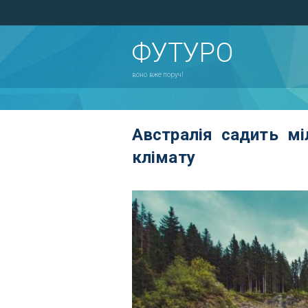
ФУТУРО
воно вже поруч!
Австралія садить м
клімату