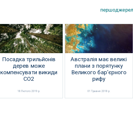
першоджере
Посадка трильйонів
Австралія має великі
дерев може
плани з порятунку
компенсувати викиди
Великого бар'єрного
CO2
рифу
18 Лютого 2019 р.
01 Травня 2018 р.