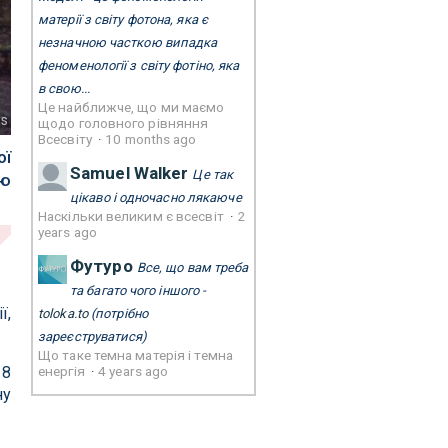
матерії з світу фотона, яка є
незначною часткою випадка
феноменології з світу фотіно, яка
в свою...
Це найближче, що ми маємо
s
щодо головного рівняння
Всесвіту
·
10 months ago
ої
Samuel Walker
Це так
ою
цікаво і одночасно лякаюче
Наскільки великим є всесвіт
·
2
years ago
Футуро
Все, що вам треба
та багато чого іншого -
ї,
toloka.to
(потрібно
зареєструватися)
Що таке темна матерія і темна
енергія
·
4 years ago
18
ну