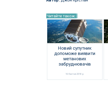
Автор:
Джон Крістіан
Читайте також:
Новий супутник
допоможе виявити
метанових
забруднювачів
16 Квітня 2018 р.