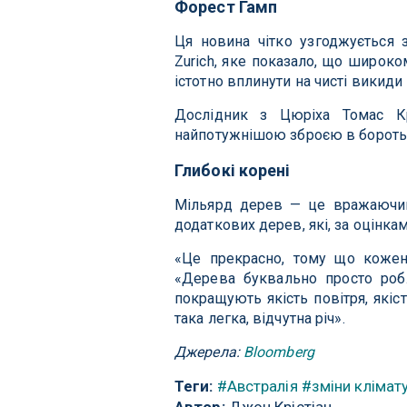
Форест Гамп
Ця новина чітко узгоджується
Zurich, яке показало, що широк
істотно вплинути на чисті викиди 
Дослідник з Цюріха Томас К
найпотужнішою зброєю в боротьбі
Глибокі корені
Мільярд дерев — це вражаючий 
додаткових дерев, які, за оцінка
«Це прекрасно, тому що кожен
«Дерева буквально просто ро
покращують якість повітря, якіст
така легка, відчутна річ».
Джерела:
Bloomberg
Теги:
#Австралія
#зміни клімат