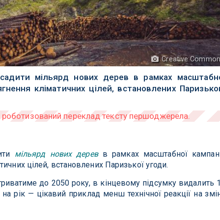
Creative Common
осадити мільярд нових дерев в рамках масштабн
сягнення кліматичних цілей, встановлених Паризьк
дити
мільярд нових дерев
в рамках масштабної кампані
тичних цілей, встановлених Паризької угоди.
 триватиме до 2050 року, в кінцевому підсумку видалить 
 на рік — цікавий приклад менш технічної реакції на змі