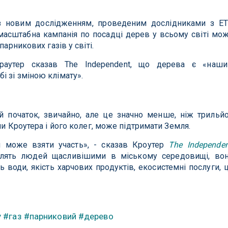
 з новим дослідженням, проведеним дослідниками з E
омасштабна кампанія по посадці дерев у всьому світі мо
парникових газів у світі.
раутер сказав The Independent, що дерева є «наш
 зі зміною клімату».
початок, звичайно, але це значно менше, ніж трильй
ми Кроутера і його колег, може підтримати Земля.
 може взяти участь», - сказав Кроутер
The Independen
блять людей щасливішими в міському середовищі, во
ь води, якість харчових продуктів, екосистемні послуги, 
у
#газ
#парниковий
#дерево