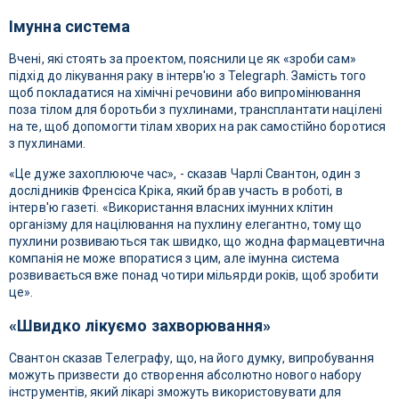
Імунна система
Вчені, які стоять за проектом, пояснили це як «зроби сам»
підхід до лікування раку в інтерв'ю з Telegraph. Замість того
щоб покладатися на хімічні речовини або випромінювання
поза тілом для боротьби з пухлинами, трансплантати націлені
на те, щоб допомогти тілам хворих на рак самостійно боротися
з пухлинами.
«Це дуже захоплююче час», - сказав Чарлі Свантон, один з
дослідників Френсіса Кріка, який брав участь в роботі, в
інтерв'ю газеті. «Використання власних імунних клітин
організму для націлювання на пухлину елегантно, тому що
пухлини розвиваються так швидко, що жодна фармацевтична
компанія не може впоратися з цим, але імунна система
розвивається вже понад чотири мільярди років, щоб зробити
це».
«Швидко лікуємо захворювання»
Свантон сказав Телеграфу, що, на його думку, випробування
можуть призвести до створення абсолютно нового набору
інструментів, який лікарі зможуть використовувати для