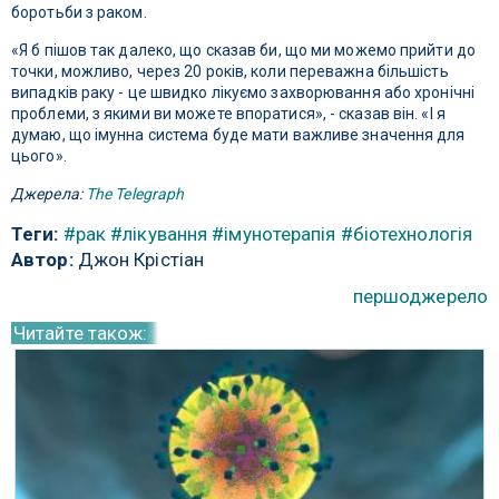
боротьби з раком.
«Я б пішов так далеко, що сказав би, що ми можемо прийти до
точки, можливо, через 20 років, коли переважна більшість
випадків раку - це швидко лікуємо захворювання або хронічні
проблеми, з якими ви можете впоратися», - сказав він. «І я
думаю, що імунна система буде мати важливе значення для
цього».
Джерела:
The Telegraph
Теги:
#рак
#лікування
#імунотерапія
#біотехнологія
Автор:
Джон Крістіан
першоджерело
Читайте також: