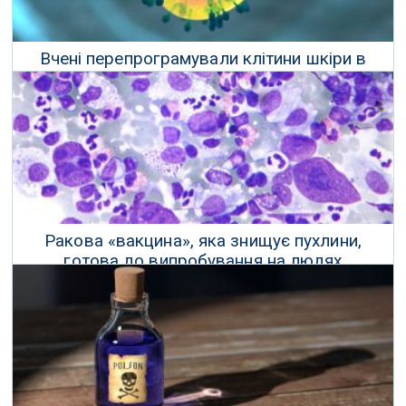
Вчені перепрограмували клітини шкіри в
імунні клітини для боротьби з раком
09 Грудня 2018 р.
Ракова «вакцина», яка знищує пухлини,
готова до випробування на людях
03 Лютого 2018 р.