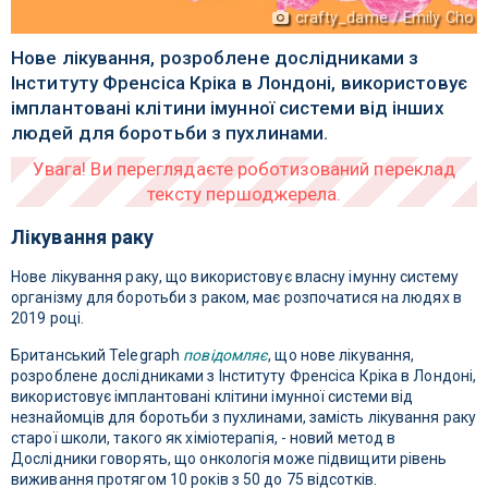
crafty_dame / Emily Cho
Нове лікування, розроблене дослідниками з
Інституту Френсіса Кріка в Лондоні, використовує
імплантовані клітини імунної системи від інших
людей для боротьби з пухлинами.
Лікування раку
Нове лікування раку, що використовує власну імунну систему
організму для боротьби з раком, має розпочатися на людях в
2019 році.
Британський Telegraph
повідомляє
, що нове лікування,
розроблене дослідниками з Інституту Френсіса Кріка в Лондоні,
використовує імплантовані клітини імунної системи від
незнайомців для боротьби з пухлинами, замість лікування раку
старої школи, такого як хіміотерапія, - новий метод в
Дослідники говорять, що онкологія може підвищити рівень
виживання протягом 10 років з 50 до 75 відсотків.