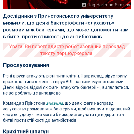
Tag Hartman-Simkins
Дослідники з Принстонського університету
виявили, що деякі бактеріофаги «слухають»
розмови між бактеріями, що може допомогти нам
в битві проти стійкості до антибіотиків.
Прослуховування
Різні віруси атакують різні типи клітин. Наприклад, вірус грипу
вражає клітини легенів, а вірус ВІЛ - клітини імунної системи.
Деякі віруси, відомі як фаги, атакують бактерії - і, виявляється,
не всі роблять це випадково.
Команда з Прінстона
виявила
, що деякі фаги насправді
«слухають» розмови між бактеріями, щоб визначити ідеальний
час для удару - і ми могли б використовувати це відкриття в
битві проти стійкості до антибіотиків.
Крихітний шпигун