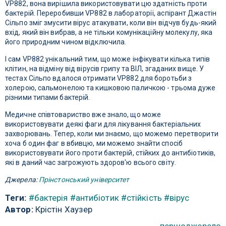
VP882, вона вирішила використовувати цю здатність проти
бактерій. Переробивши VP882 в лабораторії, аспірант Джастін
Сільпо зміг змусити вірус атакувати, коли він відчув будь-який
вхід, який він вибрав, а не тільки комунікаційну молекулу, яка
його природним чином відключила.
І сам VP882 унікальний тим, що може інфікувати кілька типів
клітин, на відміну від вірусів грипу та ВІЛ, згаданих вище. У
тестах Сільпо вдалося отримати VP882 для боротьби з
холерою, сальмонелою та кишковою паличкою - трьома дуже
різними типами бактерій.
Медичне співтовариство вже знало, що може
використовувати деякі фаги для лікування бактеріальних
захворювань. Тепер, коли ми знаємо, що можемо перетворити
хоча б один фаг в вбивцю, ми можемо знайти спосіб
використовувати його проти бактерій, стійких до антибіотиків,
які в даний час загрожують здоров'ю всього світу.
Джерела:
Прінстонський університет
Теги:
#бактерія
#антибіотик
#стійкість
#вірус
Автор:
Крістін Хаузер