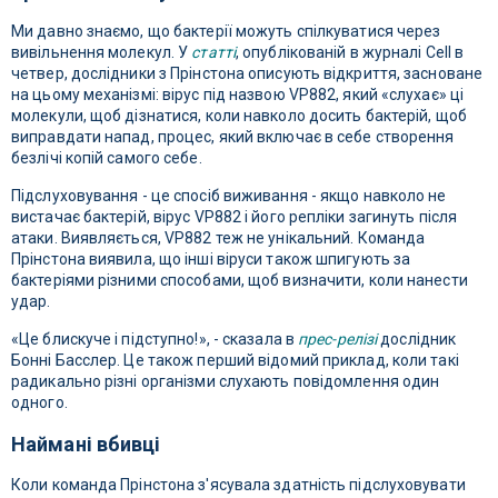
Ми давно знаємо, що бактерії можуть спілкуватися через
вивільнення молекул. У
статті
, опублікованій в журналі Cell в
четвер, дослідники з Прінстона описують відкриття, засноване
на цьому механізмі: вірус під назвою VP882, який «слухає» ці
молекули, щоб дізнатися, коли навколо досить бактерій, щоб
виправдати напад, процес, який включає в себе створення
безлічі копій самого себе.
Підслуховування - це спосіб виживання - якщо навколо не
вистачає бактерій, вірус VP882 і його репліки загинуть після
атаки. Виявляється, VP882 теж не унікальний. Команда
Прінстона виявила, що інші віруси також шпигують за
бактеріями різними способами, щоб визначити, коли нанести
удар.
«Це блискуче і підступно!», - сказала в
прес-релізі
дослідник
Бонні Басслер. Це також перший відомий приклад, коли такі
радикально різні організми слухають повідомлення один
одного.
Наймані вбивці
Коли команда Прінстона з'ясувала здатність підслуховувати