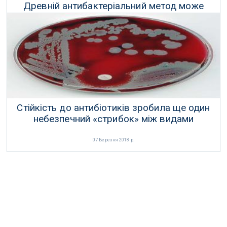
Древній антибактеріальний метод може
допомогти у лікуванні ран
28 Серпня 2018 р.
Стійкість до антибіотиків зробила ще один
небезпечний «стрибок» між видами
07 Березня 2018 р.