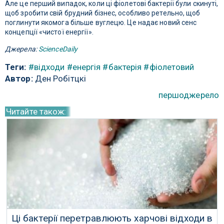
Але це перший випадок, коли ці фіолетові бактерії були скинуті,
щоб зробити свій брудний бізнес, особливо ретельно, щоб
поглинути якомога більше вуглецю. Це надає новий сенс
концепції «чистої енергії».
Джерела:
ScienceDaily
Теги:
#відходи
#енергія
#бактерія
#фіолетовий
Автор:
Ден Робітцкі
першоджерело
Читайте також:
Ці бактерії перетравлюють харчові відходи в