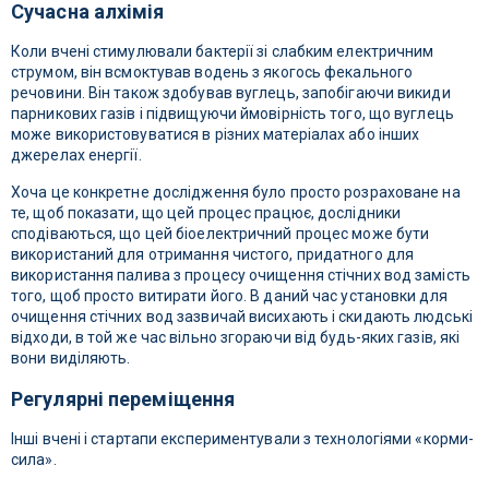
Сучасна алхімія
Коли вчені стимулювали бактерії зі слабким електричним
струмом, він всмоктував водень з якогось фекального
речовини. Він також здобував вуглець, запобігаючи викиди
парникових газів і підвищуючи ймовірність того, що вуглець
може використовуватися в різних матеріалах або інших
джерелах енергії.
Хоча це конкретне дослідження було просто розраховане на
те, щоб показати, що цей процес працює, дослідники
сподіваються, що цей біоелектричний процес може бути
використаний для отримання чистого, придатного для
використання палива з процесу очищення стічних вод замість
того, щоб просто витирати його. В даний час установки для
очищення стічних вод зазвичай висихають і скидають людські
відходи, в той же час вільно згораючи від будь-яких газів, які
вони виділяють.
Регулярні переміщення
Інші вчені і стартапи експериментували з технологіями «корми-
сила».