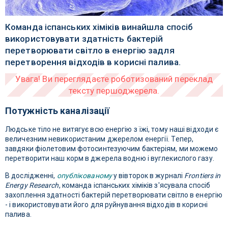
Команда іспанських хіміків винайшла спосіб
використовувати здатність бактерій
перетворювати світло в енергію задля
перетворення відходів в корисні палива.
Потужність каналізації
Людське тіло не витягує всю енергію з їжі, тому наші відходи є
величезним невикористаним джерелом енергії. Тепер,
завдяки фіолетовим фотосинтезуючим бактеріям, ми можемо
перетворити наш корм в джерела водню і вуглекислого газу.
В дослідженні,
опублікованому
у вівторок в журналі
Frontiers in
Energy Research
, команда іспанських хіміків з'ясувала спосіб
захоплення здатності бактерій перетворювати світло в енергію
- і використовувати його для руйнування відходів в корисні
палива.