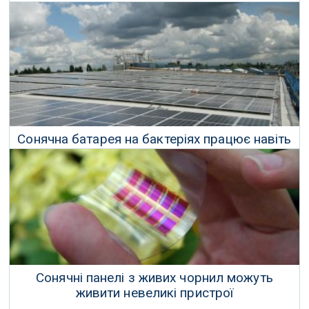
біорозкладаний пластик
30 Жовтня 2018 р.
Сонячна батарея на бактеріях працює навіть
під хмарним небом
07 Липня 2018 р.
Сонячні панелі з живих чорнил можуть
живити невеликі пристрої