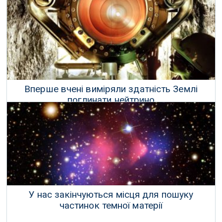
25 Грудня 2017 р.
Вперше вчені виміряли здатність Землі
поглинати нейтрино
28 Листопада 2017 р.
У нас закінчуються місця для пошуку
частинок темної матерії