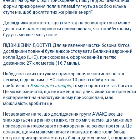
енергії на одній стадії прискорення, пишуть дослідники. Інші
форми прискорення поля в плазмі тягнуть за собою кілька
ступенів, щоб досягти тих же рівнів енергії.
Дослідники вважають, що їх метод на основі протонів може
дозволити нам створювати прискорювачі, які в майбутньому
будуть менше і могутніше.
ПІДВИЩЕНИЙ ДОСТУП. Для виявлення частки бозона Хіггса
дослідники повинні були використовувати Великий адронний
коллайдер (LHC), прискорювач, сформований в петлю
довжиною 27 кілометрів (16,7 миль).
Побудова таких потужних прискорювачів частинок не є ні
легким, ні дешевим - LHC зайняв 10 років і обійдеться
приблизно в
5 мільярдів доларів
, тому їх просто не так багато.
Це може означати, що не кожен дослідник, який хоче провести
експеримент на найпотужнішому прискорювачі, має
можливість зробити це.
Незважаючи на те, що дослідження групи AWAKE все ще
знаходяться на ранніх стадіях, тепер ми знаємо, що можливо
прискорення плазмового прискорення на основі протонів. Це
означає, що ми можемо почати планувати час, коли більш
потужні прискорювачі стануть більш доступними. І, сподіваюся,