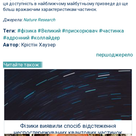
ця доступність в найближчому майбутньому призведе до ще
більш вражаючим характеристикам частинок.
Джерела:
Nature Research
Теги:
#фізика
#Великий
#прискорювач
#частинка
#адронний
#коллайдер
Автор:
Крістін Хаузер
першоджерело
Читайте також:
Фізики виявили спосіб відстеження
неспостережуваних квантових частинок