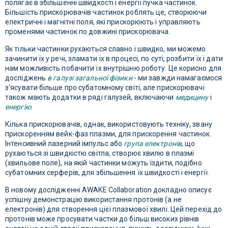
полягає в збільшенні швидкості і енергії пучка частинок.
Більшість прискорювачів частинок роблять це, створюючи
електричні і магнітні поля, які прискорюють і управляють
променями частинок по довжині прискорювача.
Як тільки частинки рухаються славно і швидко, ми можемо
зачинити їх у речі, зламати їх в процесі, по суті, розбити їх і дати
нам можливість побачити їх внутрішню роботу. Це корисно для
досліджень
в галузі загальної фізики
- ми завжди намагаємося
з'ясувати більше про субатомному світі, але прискорювачі
також мають додатки в ряді галузей, включаючи
медицину
і
енергію
.
Кілька прискорювачів, однак, використовують техніку, звану
прискоренням вейк-фаз плазми, для прискорення частинок.
Інтенсивний лазерний імпульс або
група електронів
, що
рухаються зі швидкістю світла, створює хвилю в плазмі
(хвильове поле), на якій частинки можуть їздити, подібно
субатомних серферів, для збільшення їх швидкості і енергії.
В новому дослідженні AWAKE Collaboration докладно описує
успішну демонстрацію використання протонів (а не
електронів) для створення цієї плазмової хвилі. Цей перехід до
протонів може просувати частки до більш високих рівнів