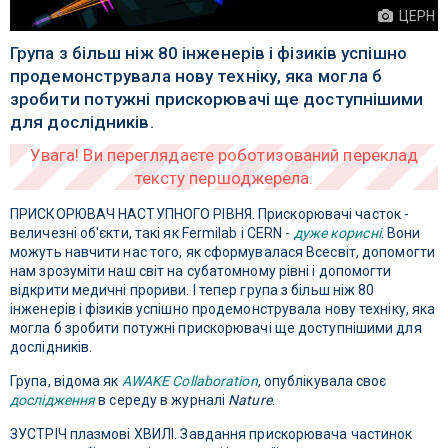
ЦЕРН
Група з більш ніж 80 інженерів і фізиків успішно
продемонструвала нову техніку, яка могла б
зробити потужні прискорювачі ще доступнішими
для дослідників.
ПРИСКОРЮВАЧ НАСТУПНОГО РІВНЯ. Прискорювачі часток -
величезні об'єкти, такі як Fermilab і CERN -
дуже корисні
. Вони
можуть навчити нас того, як сформувалася Всесвіт, допомогти
нам зрозуміти наш світ на субатомному рівні і допомогти
відкрити медичні прориви. І тепер група з більш ніж 80
інженерів і фізиків успішно продемонструвала нову техніку, яка
могла б зробити потужні прискорювачі ще доступнішими для
дослідників.
Група, відома як
AWAKE Collaboration
, опублікувала своє
дослідження
в середу в журналі
Nature
.
ЗУСТРІЧ плазмові ХВИЛІ. Завдання прискорювача частинок