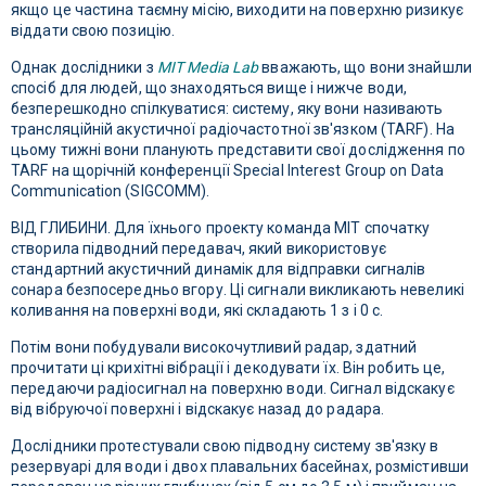
якщо це частина таємну місію, виходити на поверхню ризикує
віддати свою позицію.
Однак дослідники з
MIT Media Lab
вважають, що вони знайшли
спосіб для людей, що знаходяться вище і нижче води,
безперешкодно спілкуватися: систему, яку вони називають
трансляційній акустичної радіочастотної зв'язком (TARF). На
цьому тижні вони планують представити свої дослідження по
TARF на щорічній конференції Special Interest Group on Data
Communication (SIGCOMM).
ВІД ГЛИБИНИ. Для їхнього проекту команда MIT спочатку
створила підводний передавач, який використовує
стандартний акустичний динамік для відправки сигналів
сонара безпосередньо вгору. Ці сигнали викликають невеликі
коливання на поверхні води, які складають 1 з і 0 с.
Потім вони побудували високочутливий радар, здатний
прочитати ці крихітні вібрації і декодувати їх. Він робить це,
передаючи радіосигнал на поверхню води. Сигнал відскакує
від вібруючої поверхні і відскакує назад до радара.
Дослідники протестували свою підводну систему зв'язку в
резервуарі для води і двох плавальних басейнах, розмістивши