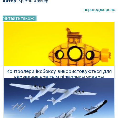
Автор:
Крістін Хаузер
першоджерело
Читайте також:
Контролери Іксбоксу використовуються для
керування новітнім підводним човном
20 Березня 2018 р.