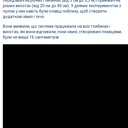
передавач на різних глибинах (від 5 см до 3,5 м) і приймач на
різних висотах (від 20 см до 40 см). У деяких експериментах з
пулом у них навіть були плавці поблизу, щоб створити
додаткові хвилі і течії.
Вони виявили, що система працювала на всіх глибинах і
висотах, які вони відчували, поки хвилі, створювані плавцями,
були не вище 16 сантиметрів.