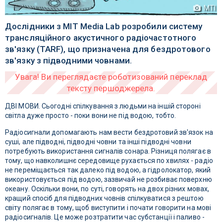
МТІ
Дослідники з MIT Media Lab розробили систему
трансляційного акустичного радіочастотного
зв'язку (TARF), що призначена для бездротового
зв'язку з підводними човнами.
ДВІ МОВИ. Сьогодні спілкування з людьми на іншій стороні
світла дуже просто - поки вони не під водою, тобто.
Радіосигнали допомагають нам вести бездротовий зв'язок на
суші, але підводні, підводні човни та інші підводні човни
потребують використання сигналів сонара. Різниця полягає в
тому, що навколишнє середовище рухається по хвилях - радіо
не переміщається так далеко під водою, а гідролокатор, який
використовується під водою, зазвичай не розбиває поверхню
океану. Оскільки вони, по суті, говорять на двох різних мовах,
кращий спосіб для підводних човнів спілкуватися з рештою
світу полягає в тому, щоб виступити і почати говорити на мові
радіосигналів. Це може розтратити час субстанції і паливо -