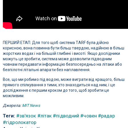
ПЕРШИЙ ЕТАП. Для того щоб система TARF була дійсно
корисною, вона повинна бути більш твердою, надійною в більш
жорстких водах і на більшій глибині і висоті. Якщо дослідники
можуть це зробити, система може дозволити підводним
човнам передавати інформацію безпосередньо на літаки або
безпілотні літальні апарати без наплавлення.
Все, що ми робимо під водою, може виграти від кращого, більш
прямого спілкування з тими, хто знаходиться над ним, і це
дослідження є першим кроком до того, щоб зробити це
можливим.
Джерела:
MIT News
Теги:
#зв'язок
#літак
#підводний
#човен
#радар
#гідролокатор