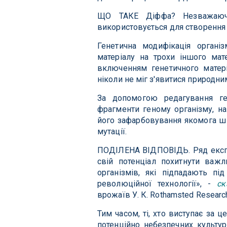
ЩО ТАКЕ Діффа? Незважаючи
використовується для створення Г
Генетична модифікація органі
матеріалу на трохи іншого мат
включенням генетичного матері
ніколи не міг з'явитися природни
За допомогою редагування ге
фрагменти геному організму, н
його зафарбовування якомога шв
мутації.
ПОДІЛЕНА ВІДПОВІДЬ. Ряд експе
свій потенціал похитнути важл
організмів, які підпадають п
революційної технології», -
ск
врожаїв У. К. Rothamsted Research
Тим часом, ті, хто виступає за 
потенційно небезпечних культу