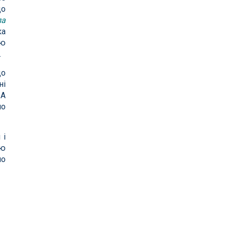
що
ла
ка
тю
.
до
ні
ША
но
 і
ою
по