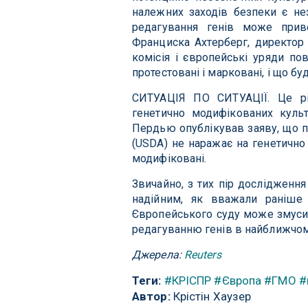
належних заходів безпеки є не
редагування генів може прив
Франциска Ахтерберг, директор 
комісія і європейські уряди по
протестовані і марковані, і що б
СИТУАЦІЯ ПО СИТУАЦІЇ. Це рі
генетично модифікованих культ
Пердью опублікував заяву, що п
(USDA) не наражає на генетично
модифіковані.
Звичайно, з тих пір дослідженн
надійним, як вважали раніше
Європейського суду може змуси
редагуванню генів в найближчо
Джерела:
Reuters
Теги:
#КРІСПР
#Європа
#ГМО
#
Автор:
Крістін Хаузер