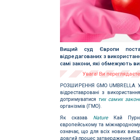
Вищий суд Європи постан
відредагованих з використанн
самі закони, які обмежують в
РОЗШИРЕННЯ GMO UMBRELLA. У
відреставровані з використанн
дотримуватися
тих самих закон
організмів (ГМО).
Як сказав
Nature
Кай Пурнха
європейському та міжнародному 
означає, що для всіх нових вина
довгий процес затвердження Євр